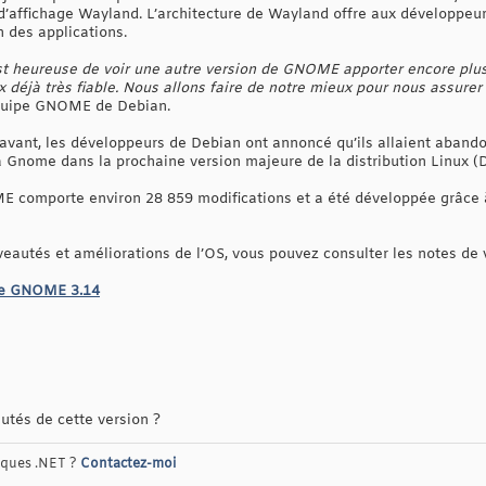
’affichage Wayland. L’architecture de Wayland offre aux développeurs 
on des applications.
 heureuse de voir une autre version de GNOME apporter encore plus 
.x déjà très fiable. Nous allons faire de notre mieux pour nous assurer
quipe GNOME de Debian.
s avant, les développeurs de Debian ont annoncé qu’ils allaient ab
 Gnome dans la prochaine version majeure de la distribution Linux (De
 comporte environ 28 859 modifications et a été développée grâce à
veautés et améliorations de l’OS, vous pouvez consulter les notes de 
 de GNOME 3.14
tés de cette version ?
riques .NET ?
Contactez-moi