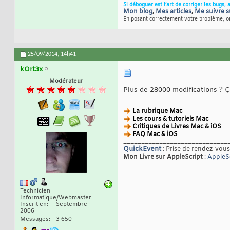
Si déboguer est l’art de corriger les bugs, 
Mon blog
,
Mes articles
,
Me suivre s
En posant correctement votre problème, on
25/09/2014,
14h41
kOrt3x
Modérateur
Plus de 28000 modifications ? Ç
La rubrique Mac
Les cours & tutoriels Mac
Critiques de Livres Mac & iOS
FAQ Mac & iOS
_____________________________
QuickEvent
: Prise de rendez-vous
Mon Livre sur AppleScript
:
AppleSc
Technicien
Informatique/Webmaster
Inscrit en
Septembre
2006
Messages
3 650