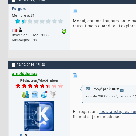
25/09/2014,
15h33
Folgore
Membre actif
Moaui, comme toujours on te mont
réussit mais quand toi, t'explor
Inscrit en
Mai 2008
Messages
49
25/09/2014,
15h50
arnolddumas
Rédacteur/Modérateur
Envoyé par
kOrt3x
Plus de 28000 modifications ? 
En regardant
les statistiques s
fin mai si je ne m'abuse.