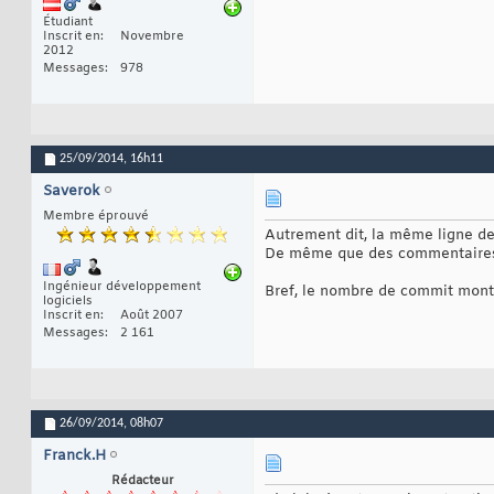
Étudiant
Inscrit en
Novembre
2012
Messages
978
25/09/2014,
16h11
Saverok
Membre éprouvé
Autrement dit, la même ligne de
De même que des commentaires.
Ingénieur développement
Bref, le nombre de commit montr
logiciels
Inscrit en
Août 2007
Messages
2 161
26/09/2014,
08h07
Franck.H
Rédacteur