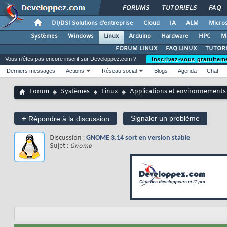
FORUMS
TUTORIELS
FAQ
DI/DSI Solutions d'entreprise
Cloud
IA
ALM
Micros
Systèmes
Windows
Linux
Arduino
Hardware
HPC
M
FORUM LINUX
FAQ LINUX
TUTORI
Vous n'êtes pas encore inscrit sur Developpez.com ?
Inscrivez-vous gratuitem
Derniers messages
Actions
Réseau social
Blogs
Agenda
Chat
Forum
Systèmes
Linux
Applications et environnements
+
Signaler un problème
Répondre à la discussion
Discussion :
GNOME 3.14 sort en version stable
Sujet :
Gnome