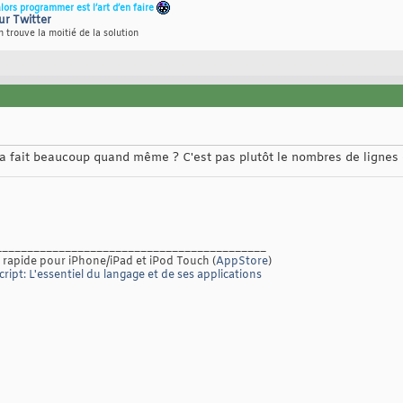
alors programmer est l’art d’en faire
ur Twitter
 trouve la moitié de la solution
a fait beaucoup quand même ? C'est pas plutôt le nombres de lignes 
___________________________________________
 rapide pour iPhone/iPad et iPod Touch (
AppStore
)
ript: L'essentiel du langage et de ses applications