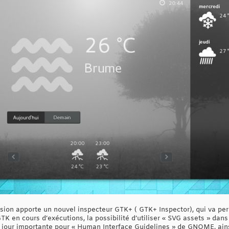
rsion apporte un nouvel inspecteur GTK+ ( GTK+ Inspector), qui va p
GTK en cours d’exécutions, la possibilité d’utiliser « SVG assets » da
à jour importante pour « Human Interface Guidelines » de GNOME, ain