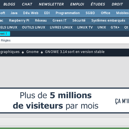
BLOGS
CHAT
NEWSLETTER
EMPLOI
ÉTUDES
DROIT
oft
Java
Dév. Web
EDI
Programmation
SGBD
Office
Mobiles
ac
Raspberry Pi
Réseau
Green IT
Sécurité
Systèmes embarqués
ELS LINUX
OUTILS LINUX
LIVRES LINUX
LINUX TV
UNIX
GTK+
Qt
ent !
Règles
 graphiques
Gnome
GNOME 3.14 sort en version stable