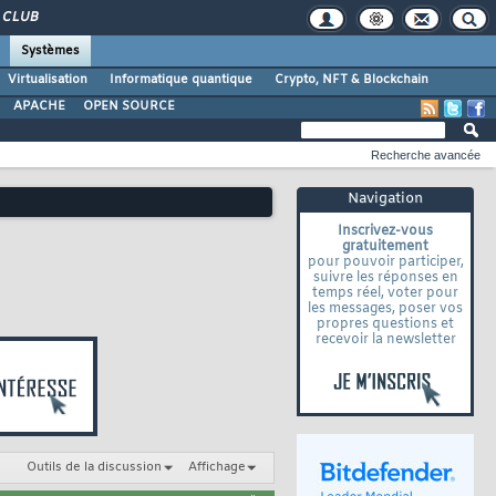
CLUB
Systèmes
Virtualisation
Informatique quantique
Crypto, NFT & Blockchain
APACHE
OPEN SOURCE
Recherche avancée
Navigation
Inscrivez-vous
gratuitement
pour pouvoir participer,
suivre les réponses en
temps réel, voter pour
les messages, poser vos
propres questions et
recevoir la newsletter
Outils de la discussion
Affichage