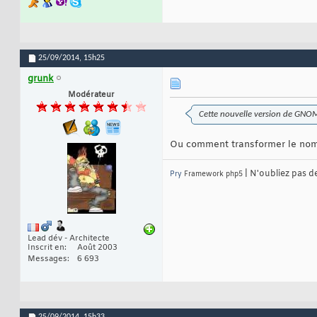
25/09/2014,
15h25
grunk
Modérateur
Cette nouvelle version de GNOM
Ou comment transformer le nom
| N'oubliez pas d
Pry
Framework php5
Lead dév - Architecte
Inscrit en
Août 2003
Messages
6 693