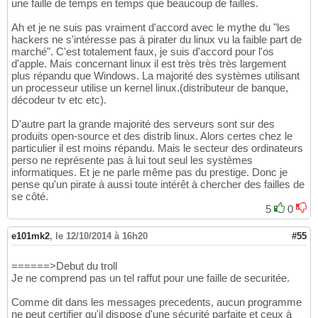
une faille de temps en temps que beaucoup de failles.
Ah et je ne suis pas vraiment d'accord avec le mythe du "les
hackers ne s'intéresse pas à pirater du linux vu la faible part de
marché". C'est totalement faux, je suis d'accord pour l'os
d'apple. Mais concernant linux il est très très très largement
plus répandu que Windows. La majorité des systèmes utilisant
un processeur utilise un kernel linux.(distributeur de banque,
décodeur tv etc etc).
D'autre part la grande majorité des serveurs sont sur des
produits open-source et des distrib linux. Alors certes chez le
particulier il est moins répandu. Mais le secteur des ordinateurs
perso ne représente pas à lui tout seul les systèmes
informatiques. Et je ne parle même pas du prestige. Donc je
pense qu'un pirate à aussi toute intérêt à chercher des failles de
se côté.
5
0
e101mk2
,
le 12/10/2014 à 16h20
#55
======>Debut du troll
Je ne comprend pas un tel raffut pour une faille de securitée.
Comme dit dans les messages precedents, aucun programme
ne peut certifier qu'il dispose d'une sécurité parfaite et ceux à