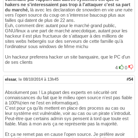
hakers ne s'interessaient pas trop à l'attaquer c'est sa part
du marché,
là avec les declaration de snowden en vie une ruée
vers l'open source du coup on s'interesse baucoup plus aux
failles qui datent de plus de 22 ans.
Euh, comment dire: autant pour le marché grand public,
GNU/linux a une part de marché anecdotique, autant pour les
hackeur il est plus fructueux de s'attaquer à des millions de
sites webs hebergés sur des serveurs de cette famille qu'à
l'ordinateur sous windows de Mme michu
Un hackeur preferera hacker un site banquaire, que le PC d'un
de ses clients
4
0
elssar
,
le 08/10/2014 à 13h45
#54
Absolument pas ! La plupart des experts en sécurité ont
connaissances du fait que le milieu open source n'est pas fiable
à 100%(rien ne l'est en informatique).
C'est pour ça qu'ils mettent en place des process au cas ou
leur système est vulnérable, voir au cas ou un pirate s'introduit.
Peut-être que certains admin sys pensent à tord que toute est
fiable. Mais à mon avis ça ne représente pas la majorité.
Et ça ne remet pas en cause l'open source. Je préfère avoir