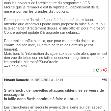
tous les niveaux de l'architecture du programme / OS.
Moi ce que je remarque est la rapidité du déploiement de la
mise à jour par les grandes distributions.
Parceque entre "la mise à jour à été detecté, mais faudra
attendre que windows update vous propose la mise à jours, ou
la télécharger directement depuis le site officiel" pour microsoft.
Contre apt-get update && upgrade sur debian...
Pour moi ce raffut n'est là, que pour montrer du doigts la
communautée libre, lui arrive de faire des erreurs (c'est
humain).
Mais bon, là l'information divague aux scandale alors que je n'ait
rien vue de telles sur les failles decouverte regulierement chez
les produits Microsoft/Sun/Oracle...
==> fin du troll
2
2
Hinault Romaric
,
le 28/10/2014 à 16h44
#56
Shellshock : de nouvelles attaques ciblent les serveurs de
messagerie
la faille dans Bash continue à faire du bruit
Les chercheurs en sécurité avaient déjà alerté sur cet aspect :