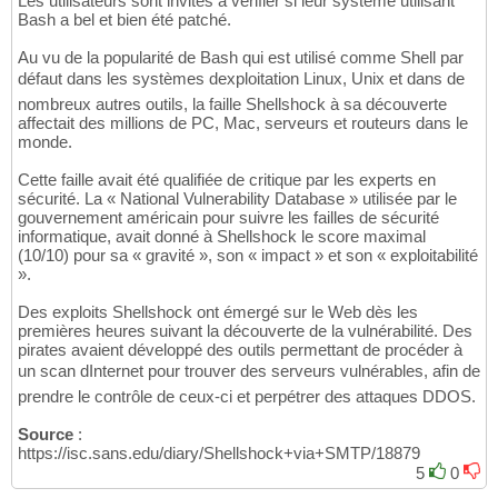
Les utilisateurs sont invités à vérifier si leur système utilisant
Bash a bel et bien été patché.
Au vu de la popularité de Bash qui est utilisé comme Shell par
défaut dans les systèmes dexploitation Linux, Unix et dans de
nombreux autres outils, la faille Shellshock à sa découverte
affectait des millions de PC, Mac, serveurs et routeurs dans le
monde.
Cette faille avait été qualifiée de critique par les experts en
sécurité. La « National Vulnerability Database » utilisée par le
gouvernement américain pour suivre les failles de sécurité
informatique, avait donné à Shellshock le score maximal
(10/10) pour sa « gravité », son « impact » et son « exploitabilité
».
Des exploits Shellshock ont émergé sur le Web dès les
premières heures suivant la découverte de la vulnérabilité. Des
pirates avaient développé des outils permettant de procéder à
un scan dInternet pour trouver des serveurs vulnérables, afin de
prendre le contrôle de ceux-ci et perpétrer des attaques DDOS.
Source
:
https://isc.sans.edu/diary/Shellshock+via+SMTP/18879
5
0