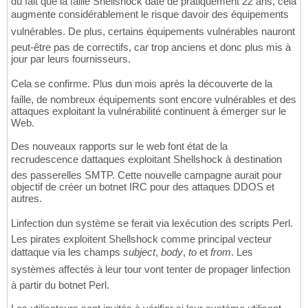
du fait que la faille Shellshock date de pratiquement 22 ans, cela
augmente considérablement le risque davoir des équipements
vulnérables. De plus, certains équipements vulnérables nauront
peut-être pas de correctifs, car trop anciens et donc plus mis à
jour par leurs fournisseurs.
Cela se confirme. Plus dun mois après la découverte de la
faille, de nombreux équipements sont encore vulnérables et des
attaques exploitant la vulnérabilité continuent à émerger sur le
Web.
Des nouveaux rapports sur le web font état de la
recrudescence dattaques exploitant Shellshock à destination
des passerelles SMTP. Cette nouvelle campagne aurait pour
objectif de créer un botnet IRC pour des attaques DDOS et
autres.
Linfection dun système se ferait via lexécution des scripts Perl.
Les pirates exploitent Shellshock comme principal vecteur
dattaque via les champs
subject
,
body
,
to
et
from
. Les
systèmes affectés à leur tour vont tenter de propager linfection
à partir du botnet Perl.