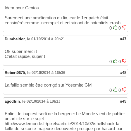
Idem pour Centos.
Surement une amélioration du fix, car le 1er patch était
considéré comme incomplet et entrainant de potentiels crash.
0
0
Dumbeldor
,
le 01/10/2014 à 20h21
#47
Ok super merci !
C'était rapide, super !
0
0
Robert0675
,
le 02/10/2014 à 16h36
#48
La faille semble être corrigé sur Yosemite GM
0
0
agodfrin
,
le 02/10/2014 à 19h13
#49
Enfin - le loup est sorti de la bergerie: Le Monde vient de publier
un article sur le sujet
http://www.lemonde.fr/pixels/article/2014/10/02/shellshock-la-
faille-de-securite-majeure-decouverte-presque-par-hasard-par-