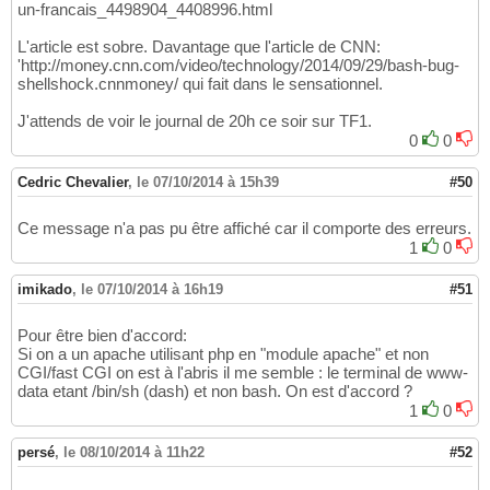
un-francais_4498904_4408996.html
L'article est sobre. Davantage que l'article de CNN:
'http://money.cnn.com/video/technology/2014/09/29/bash-bug-
shellshock.cnnmoney/ qui fait dans le sensationnel.
J'attends de voir le journal de 20h ce soir sur TF1.
0
0
Cedric Chevalier
,
le 07/10/2014 à 15h39
#50
Ce message n'a pas pu être affiché car il comporte des erreurs.
1
0
imikado
,
le 07/10/2014 à 16h19
#51
Pour être bien d'accord:
Si on a un apache utilisant php en "module apache" et non
CGI/fast CGI on est à l'abris il me semble : le terminal de www-
data etant /bin/sh (dash) et non bash. On est d'accord ?
1
0
persé
,
le 08/10/2014 à 11h22
#52