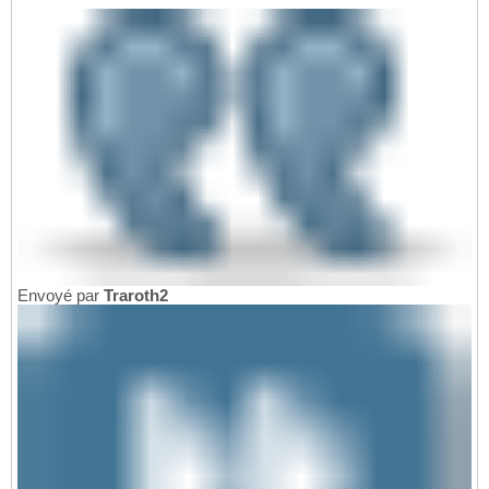
Envoyé par
Traroth2