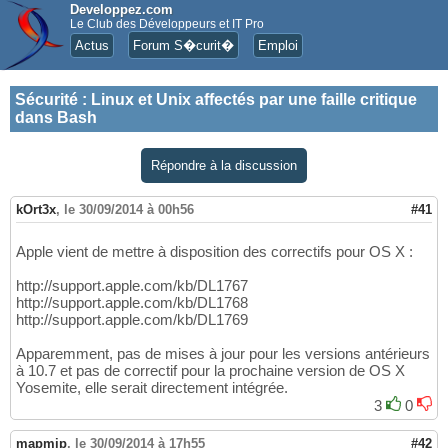
Developpez.com
Le Club des Développeurs et IT Pro
Actus
Forum S�curit�
Emploi
Sécurité
:
Linux et Unix affectés par une faille critique
dans Bash
Répondre à la discussion
kOrt3x
,
le 30/09/2014 à 00h56
#41
Apple vient de mettre à disposition des correctifs pour OS X :
http://support.apple.com/kb/DL1767
http://support.apple.com/kb/DL1768
http://support.apple.com/kb/DL1769
Apparemment, pas de mises à jour pour les versions antérieurs
à 10.7 et pas de correctif pour la prochaine version de OS X
Yosemite, elle serait directement intégrée.
3
0
mapmip
,
le 30/09/2014 à 17h55
#42