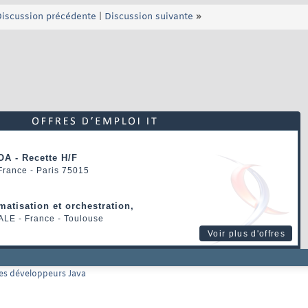
iscussion précédente
|
Discussion suivante
»
OA - Recette H/F
 France - Paris 75015
matisation et orchestration,
ALE
- France - Toulouse
Voir plus d'offres
les développeurs Java