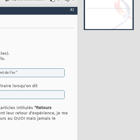
#2
les).
in.
t de l'or."
raire lorsqu'on dit
articles intitulés
"Retours
t leur retour d’expérience, je me
jours au QUOI mais jamais le