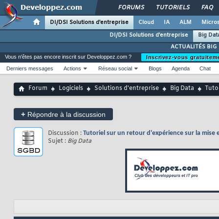
FORUMS
TUTORIELS
FAQ
DI/DSI Solutions d'entreprise
Cloud
IA
ALM
Micros
DI/DSI Solutions d'entreprise
Big Dat
ACTUALITÉS BIG
Vous n'êtes pas encore inscrit sur Developpez.com ?
Inscrivez-vous gratuitem
Derniers messages
Actions
Réseau social
Blogs
Agenda
Chat
Forum
Logiciels
Solutions d'entreprise
Big Data
Tuto
+
Répondre à la discussion
Discussion :
Tutoriel sur un retour d'expérience sur la mis
Sujet :
Big Data