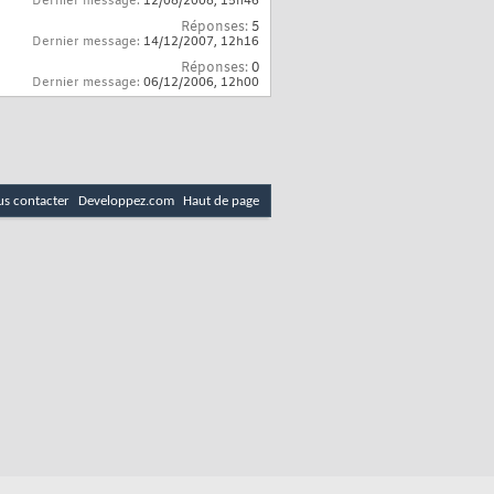
Dernier message:
12/08/2008,
15h46
Réponses:
5
Dernier message:
14/12/2007,
12h16
Réponses:
0
Dernier message:
06/12/2006,
12h00
s contacter
Developpez.com
Haut de page