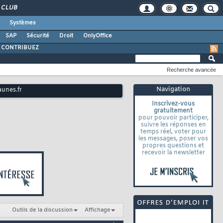
CLUB
Systèmes
SAP
Sécurité
Droit
OnlyOffice
CONTRIBUEZ
Recherche avancée
Navigation
aunes.fr
Inscrivez-vous
gratuitement
pour pouvoir participer,
suivre les réponses en
temps réel, voter pour
les messages, poser vos
propres questions et
recevoir la newsletter
Outils de la discussion
Affichage