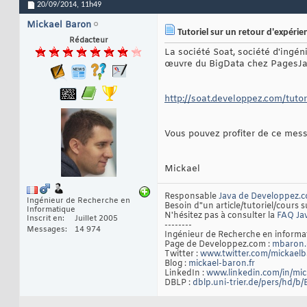
20/09/2014,
11h49
Mickael Baron
Tutoriel sur un retour d'expérie
Rédacteur
La société Soat, société d'ingén
œuvre du BigData chez PagesJau
http://soat.developpez.com/tutor
Vous pouvez profiter de ce mes
Mickael
Responsable
Java de Developpez.
Ingénieur de Recherche en
Besoin d"un article/tutoriel/cours s
Informatique
N'hésitez pas à consulter la
FAQ Ja
Inscrit en
Juillet 2005
--------
Messages
14 974
Ingénieur de Recherche en inform
Page de Developpez.com :
mbaron.
Twitter :
www.twitter.com/mickael
Blog :
mickael-baron.fr
LinkedIn :
www.linkedin.com/in/mi
DBLP :
dblp.uni-trier.de/pers/hd/b