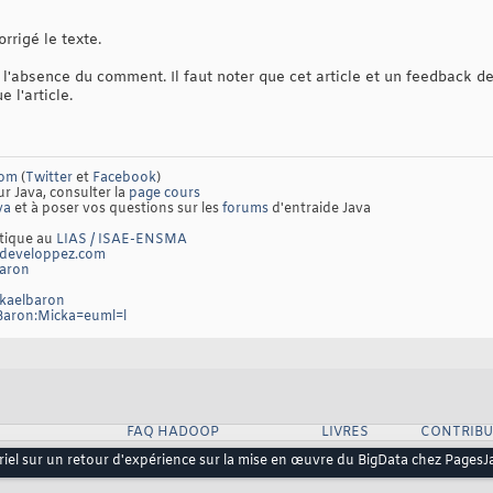
rrigé le texte.
 l'absence du comment. Il faut noter que cet article et un feedback d
 l'article.
com
(
Twitter
et
Facebook
)
ur Java, consulter la
page cours
va
et à poser vos questions sur les
forums
d'entraide Java
atique au
LIAS / ISAE-ENSMA
developpez.com
baron
ckaelbaron
/Baron:Micka=euml=l
FAQ HADOOP
LIVRES
CONTRIBU
riel sur un retour d'expérience sur la mise en œuvre du BigData chez PagesJ