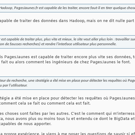
doop, PagesJaunes.fr est capable de les traiter, encore faut-il en tirer quelque chos
apable de traiter des données dans Hadoop, mais on ne dit nulle par
 capable de traiter plus, plus vite et mieux, le site veut aller plus loin : travailler su
on de fausses recherches) et rendre l'interface utilisateur plus personnelle.
s PagesJaunes est capable de traiter encore plus vite ses données, t
fait ou alors comment les ingénieurs de chez PagesJaunes le font.
ur de recherche, une stratégie a été mise en place pour détecter les requêtes où PagesJ
 par l'utilisateur.
tégie a été mise en place pour détecter les requêtes où PagesJaunes 
 comment cela se fait ou comment cela est fait.
es choses sont faites par les autres. C'est le comment qui m'interre
a, nous avons plus ou moins tous lu et entendu ce dont le BigData et 
 capables de nous apporter.
 propre expérience, je viens à me poser les questions de savoir si ef