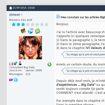
25/09/2014,
15h30
yimson
Mes constats sur les articles Big
Membre très actif
Bonjour,
J'ai lu l'article avec beaucoup d
J'apporte ici quelques remarques
1) Dans le paragraphe 1, le term
2) Dans le 2ème paragraphe, l'ex
3) dans le chapitre
IV) Valeurs 
"Le virage qu'a pris et veut pre
émets un certain doute, du moins
Consultant Big Data
Inscrit en
Janvier 2009
"Le virage qu'a pris et veut pre
Messages
215
Depuis déjà neuf mois, je m’inté
d'expériences ... Big Data"
ou que
rends toujours compte (je parle
COMMENT n'est abordé : c'est ab
Par exemple dans le chapitre III
Dans la première phrase :