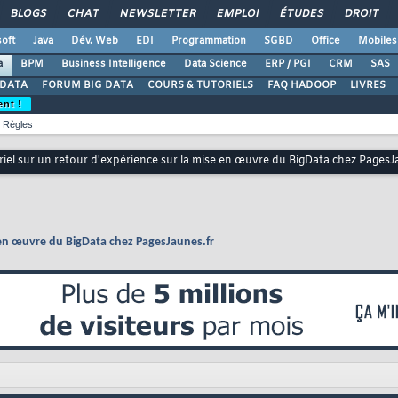
BLOGS
CHAT
NEWSLETTER
EMPLOI
ÉTUDES
DROIT
oft
Java
Dév. Web
EDI
Programmation
SGBD
Office
Mobiles
a
BPM
Business Intelligence
Data Science
ERP / PGI
CRM
SAS
 DATA
FORUM BIG DATA
COURS & TUTORIELS
FAQ HADOOP
LIVRES
ent !
Règles
riel sur un retour d'expérience sur la mise en œuvre du BigData chez PagesJ
e en œuvre du BigData chez PagesJaunes.fr