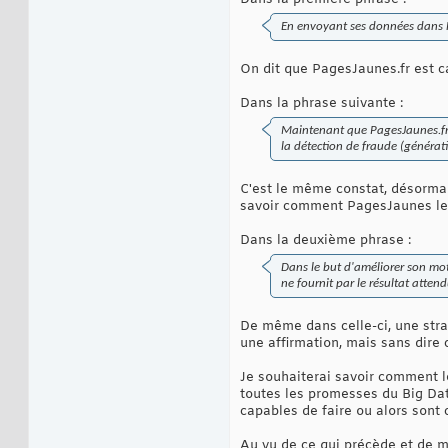
En envoyant ses données dans Ha
On dit que PagesJaunes.fr est c
Dans la phrase suivante :
Maintenant que PagesJaunes.fr est
la détection de fraude (générati
C'est le même constat, désormai
savoir comment PagesJaunes le 
Dans la deuxième phrase :
Dans le but d'améliorer son mote
ne fournit par le résultat attendu
De même dans celle-ci, une stra
une affirmation, mais sans dire
Je souhaiterai savoir comment l
toutes les promesses du Big Dat
capables de faire ou alors sont
Au vu de ce qui précède et de ma