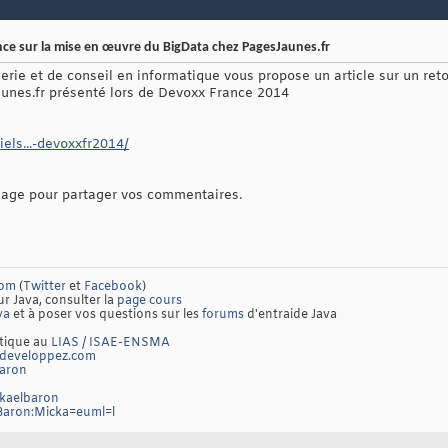
nce sur la mise en œuvre du BigData chez PagesJaunes.fr
ierie et de conseil en informatique vous propose un article sur un ret
nes.fr présenté lors de Devoxx France 2014
iels...-devoxxfr2014/
sage pour partager vos commentaires.
com
(
Twitter
et
Facebook
)
ur Java, consulter la
page cours
va
et à poser vos questions sur les
forums
d'entraide Java
atique au
LIAS / ISAE-ENSMA
developpez.com
baron
ckaelbaron
/Baron:Micka=euml=l