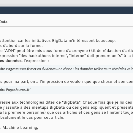
Data.
'attention car les initiatives BigData m’intéressent beaucoup.
 d'abord sur la forme.
e "ADN" peut être mis sous forme d'acronyme (kit de rédaction d'artic
pression "des hackathons interne", "interne" doit prendre un "s" à la f
des données
, l'expression :
ndre PagesJaunes.fr met en évidence une chose : les données utilisateurs récoltées valen
 pour ma part, on a l'impression de vouloir quelque chose et son cont
ndre PagesJaunes.fr"
resse aux technologies dites de "BigData". Chaque fois que je lis des 
 j'assiste à des meetups BigData où des gens expliquent et présenten
 à la première personne) que ces articles et ces gens se limitent tou
solument le cas pour cet article.
 : Machine Learning,