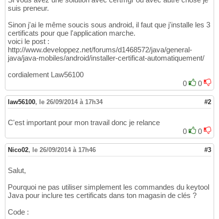
suis preneur.
Sinon j'ai le même soucis sous android, il faut que j'installe les 3
certificats pour que l'application marche.
voici le post :
http://www.developpez.net/forums/d1468572/java/general-
java/java-mobiles/android/installer-certificat-automatiquement/
cordialement Law56100
0
0
law56100
,
le 26/09/2014 à 17h34
#2
C'est important pour mon travail donc je relance
0
0
Nico02
,
le 26/09/2014 à 17h46
#3
Salut,
Pourquoi ne pas utiliser simplement les commandes du keytool
Java pour inclure tes certificats dans ton magasin de clés ?
Code :