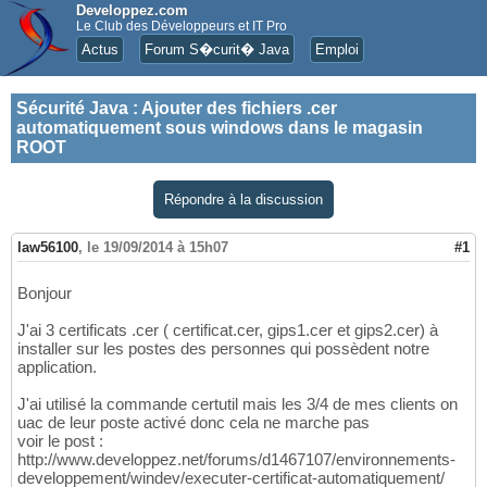
Developpez.com
Le Club des Développeurs et IT Pro
Actus
Forum S�curit� Java
Emploi
Sécurité Java
:
Ajouter des fichiers .cer
automatiquement sous windows dans le magasin
ROOT
Répondre à la discussion
law56100
,
le 19/09/2014 à 15h07
#1
Bonjour
J'ai 3 certificats .cer ( certificat.cer, gips1.cer et gips2.cer) à
installer sur les postes des personnes qui possèdent notre
application.
J'ai utilisé la commande certutil mais les 3/4 de mes clients on
uac de leur poste activé donc cela ne marche pas
voir le post :
http://www.developpez.net/forums/d1467107/environnements-
developpement/windev/executer-certificat-automatiquement/