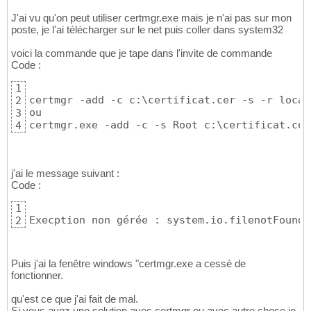
J'ai vu qu'on peut utiliser certmgr.exe mais je n'ai pas sur mon
poste, je l'ai télécharger sur le net puis coller dans system32
voici la commande que je tape dans l'invite de commande
Code :
1
certmgr -add -c c:\certificat.cer -s -r local
2
ou 

3
certmgr.exe -add -c -s Root c:\certificat.cer
4
j'ai le message suivant :
Code :
1
Execption non gérée : system.io.filenotFoundE
2
Puis j'ai la fenêtre windows "certmgr.exe a cessé de
fonctionner.
qu'est ce que j'ai fait de mal.
Si vous avez une solution avec certmgr ou avec autre chose je