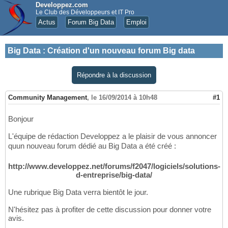
Developpez.com
Le Club des Développeurs et IT Pro
Actus
Forum Big Data
Emploi
Big Data
:
Création d'un nouveau forum Big data
Répondre à la discussion
Community Management
,
le 16/09/2014 à 10h48
#1
Bonjour
L'équipe de rédaction Developpez a le plaisir de vous annoncer
quun nouveau forum dédié au Big Data a été créé :
http://www.developpez.net/forums/f2047/logiciels/solutions-
d-entreprise/big-data/
Une rubrique Big Data verra bientôt le jour.
N'hésitez pas à profiter de cette discussion pour donner votre
avis.