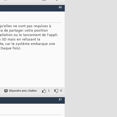
#6
qu'elles ne sont pas requises à
ra de partager votre position
allation ou le lancement de l'appli.
a SD mais en refusant la
ante, car le système embarque une
chaque fois).
Répondre avec citation
1
0
#7