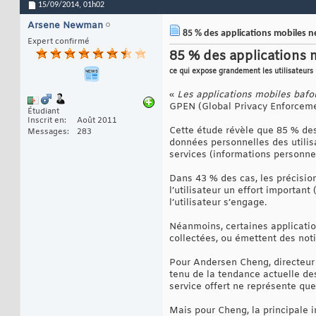
15/09/2014,
01h02
Arsene Newman
85 % des applications mobiles n
Expert confirmé
85 % des applications 
ce qui expose grandement les utilisateurs
«
Les applications mobiles bafoue
GPEN (Global Privacy Enforceme
Étudiant
Inscrit en
Août 2011
Cette étude révèle que 85 % des
Messages
283
données personnelles des utilisa
services (informations personnell
Dans 43 % des cas, les précisi
l’utilisateur un effort importan
l’utilisateur s’engage.
Néanmoins, certaines applicatio
collectées, ou émettent des noti
Pour Andersen Cheng, directeur 
tenu de la tendance actuelle des
service offert ne représente qu
Mais pour Cheng, la principale i