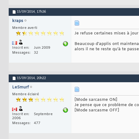
15/09/2014,
17h36
kraps
Membre averti
Je refuse certaines mises à jour
Beaucoup d'applis ont maintenan
Inscrit en
Juin 2009
alors il ne te reste qu'à te pass
Messages
32
15/09/2014,
20h22
LeSmurf
Membre éclairé
[Mode sarcasme ON]
Je pense que ce problème de conf
[Mode sarcasme OFF]
Inscrit en
Septembre
2006
Messages
477