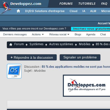
FORUMS
TUTORIELS
FAQ
DI/DSI Solutions d'entreprise
Cloud
IA
ALM
Micros
Accueil 
Vous n'êtes pas encore inscrit sur Developpez.com ?
Inscrivez-vous gratuitem
Derniers messages
Actions
Réseau social
Blogs
Agenda
Chat
Forum
Systèmes
Autres systèmes
Mobiles
85 % des 
+
Signaler un problème
Répondre à la discussion
Discussion :
85 % des applications mobiles ne sont pas hon
Sujet :
Mobiles