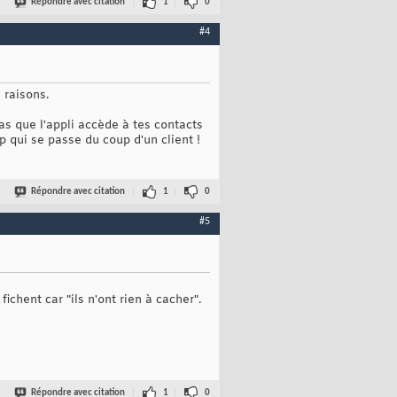
Répondre avec citation
1
0
#4
 raisons.
as que l'appli accède à tes contacts
pp qui se passe du coup d'un client !
Répondre avec citation
1
0
#5
chent car "ils n'ont rien à cacher".
Répondre avec citation
1
0