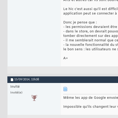
Arts et autres car ils sont bour
Le hic c'est aussi qu'il est dif
application peut se connecter à 
Donc je pense que :
- les permissions devraient être
- dans le store, on devrait pouv
tomber directement sur des appl
- il me semblerait normal que ce
- la nouvelle fonctionnalité du 
le bon sens : les utilisateurs ne
A+
15/09/2014,
15h38
Invité
Invité(e)
Même les app de Google envoie de
Impossible qu'ils changent leur 