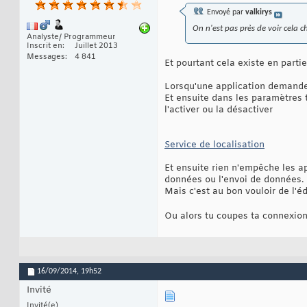
Envoyé par
valkirys
On n'est pas près de voir cela
Analyste/ Programmeur
Inscrit en
Juillet 2013
Messages
4 841
Et pourtant cela existe en part
Lorsqu'une application demande l
Et ensuite dans les paramètres t
l'activer ou la désactiver
Service de localisation
Et ensuite rien n'empêche les a
données ou l'envoi de données.
Mais c'est au bon vouloir de l'é
Ou alors tu coupes ta connexio
16/09/2014,
19h52
Invité
Invité(e)