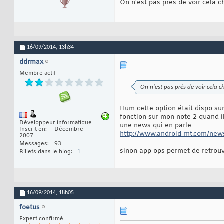
On n'est pas près de voir cela 
16/09/2014,
13h34
ddrmax
Membre actif
On n'est pas près de voir cela
Hum cette option était dispo sur
fonction sur mon note 2 quand il
Développeur informatique
une news qui en parle
Inscrit en
Décembre
http://www.android-mt.com/news
2007
Messages
93
sinon app ops permet de retrouv
Billets dans le blog
1
16/09/2014,
18h05
foetus
Expert confirmé