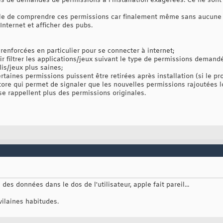
rés de demandes de permissions à l'installation exagérées. Ce ne sont
ficile de comprendre ces permissions car finalement même sans aucune p
Internet et afficher des pubs.
 renforcées en particulier pour se connecter à internet;
oir filtrer les applications/jeux suivant le type de permissions deman
is/jeux plus saines;
rtaines permissions puissent être retirées après installation (si le 
store qui permet de signaler que les nouvelles permissions rajoutées 
 se rappellent plus des permissions originales.
s données dans le dos de l'utilisateur, apple fait pareil...
vilaines habitudes.