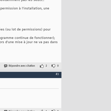
 évidemment pas les seuls...
ermission à l'installation, une
dées (ou lot de permissions) pour
programme continue de fonctionner);
lors d'une mise à jour ne va pas dans
Répondre avec citation
2
0
#3