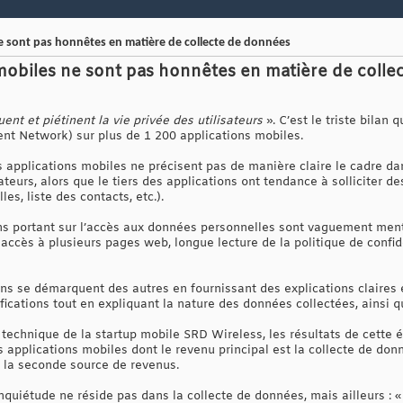
e sont pas honnêtes en matière de collecte de données
mobiles ne sont pas honnêtes en matière de coll
nt et piétinent la vie privée des utilisateurs
». C’est le triste bilan
nt Network) sur plus de 1 200 applications mobiles.
 applications mobiles ne précisent pas de manière claire le cadre dan
teurs, alors que le tiers des applications ont tendance à solliciter de
es, liste des contacts, etc.).
ons portant sur l’accès aux données personnelles sont vaguement me
t (accès à plusieurs pages web, longue lecture de la politique de confi
ns se démarquent des autres en fournissant des explications claires 
fications tout en expliquant la nature des données collectées, ainsi qu
technique de la startup mobile SRD Wireless, les résultats de cette
 applications mobiles dont le revenu principal est la collecte de don
e la seconde source de revenus.
nquiétude ne réside pas dans la collecte de données, mais ailleurs : 