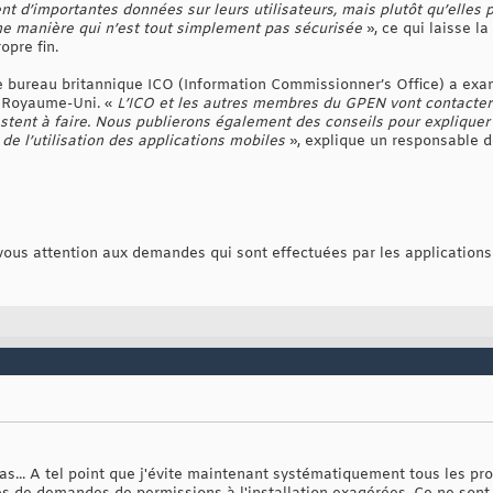
t d’importantes données sur leurs utilisateurs, mais plutôt qu’elles
une manière qui n’est tout simplement pas sécurisée
», ce qui laisse l
opre fin.
bureau britannique ICO (Information Commissionner’s Office) a exam
u Royaume-Uni. «
L’ICO et les autres membres du GPEN vont contacte
estent à faire. Nous publierons également des conseils pour explique
de l’utilisation des applications mobiles
», explique un responsable de
us attention aux demandes qui sont effectuées par les applications lo
... A tel point que j'évite maintenant systématiquement tous les prod