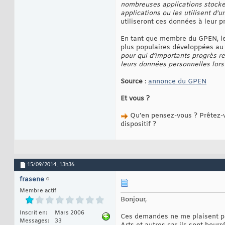
nombreuses applications stocken
applications ou les utilisent d’
utiliseront ces données à leur pr
En tant que membre du GPEN, le 
plus populaires développées a
pour qui d’importants progrès r
leurs données personnelles lors 
Source
:
annonce du GPEN
Et vous ?
Qu’en pensez-vous ? Prêtez-vo
dispositif ?
15/09/2014,
13h36
frasene
Membre actif
Bonjour,
Inscrit en
Mars 2006
Ces demandes ne me plaisent pas
Messages
33