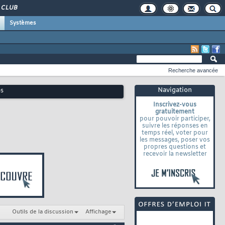
CLUB
Systèmes
Recherche avancée
Navigation
es
Inscrivez-vous
gratuitement
pour pouvoir participer,
suivre les réponses en
temps réel, voter pour
les messages, poser vos
propres questions et
recevoir la newsletter
Outils de la discussion
Affichage