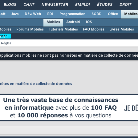
BLOGS
CHAT
NEWSLETTER
EMPLOI
ÉTUDES
DROIT
oft
Java
Dév. Web
EDI
Programmation
SGBD
Office
Mobiles
Mobiles
Android
iOS
Mobiles
Forums Mobiles
Tutoriels Mobiles
FAQ Mobiles
Livres Mobiles
ent !
Règles
applications mobiles ne sont pas honnêtes en matière de collecte de donné
nêtes en matière de collecte de données