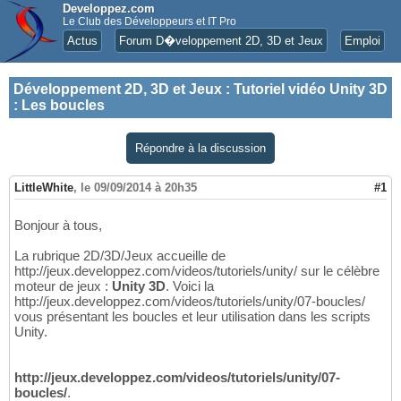
Developpez.com
Le Club des Développeurs et IT Pro
Actus
Forum D�veloppement 2D, 3D et Jeux
Emploi
Développement 2D, 3D et Jeux
:
Tutoriel vidéo Unity 3D
: Les boucles
Répondre à la discussion
LittleWhite
,
le 09/09/2014 à 20h35
#1
Bonjour à tous,
La rubrique 2D/3D/Jeux accueille de
http://jeux.developpez.com/videos/tutoriels/unity/ sur le célèbre
moteur de jeux :
Unity 3D
. Voici la
http://jeux.developpez.com/videos/tutoriels/unity/07-boucles/
vous présentant les boucles et leur utilisation dans les scripts
Unity.
http://jeux.developpez.com/videos/tutoriels/unity/07-
boucles/
.