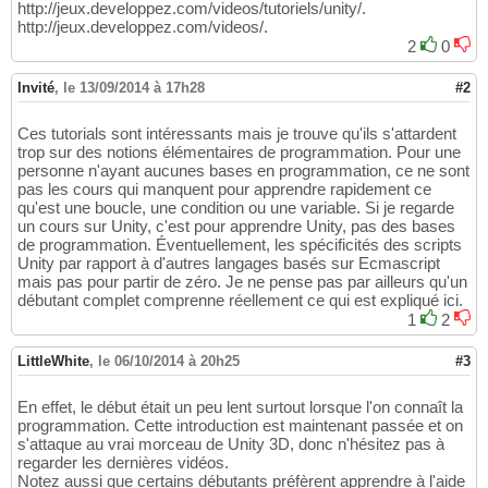
http://jeux.developpez.com/videos/tutoriels/unity/.
http://jeux.developpez.com/videos/.
2
0
Invité
,
le 13/09/2014 à 17h28
#2
Ces tutorials sont intéressants mais je trouve qu'ils s'attardent
trop sur des notions élémentaires de programmation. Pour une
personne n'ayant aucunes bases en programmation, ce ne sont
pas les cours qui manquent pour apprendre rapidement ce
qu'est une boucle, une condition ou une variable. Si je regarde
un cours sur Unity, c'est pour apprendre Unity, pas des bases
de programmation. Éventuellement, les spécificités des scripts
Unity par rapport à d'autres langages basés sur Ecmascript
mais pas pour partir de zéro. Je ne pense pas par ailleurs qu'un
débutant complet comprenne réellement ce qui est expliqué ici.
1
2
LittleWhite
,
le 06/10/2014 à 20h25
#3
En effet, le début était un peu lent surtout lorsque l'on connaît la
programmation. Cette introduction est maintenant passée et on
s'attaque au vrai morceau de Unity 3D, donc n'hésitez pas à
regarder les dernières vidéos.
Notez aussi que certains débutants préfèrent apprendre à l'aide