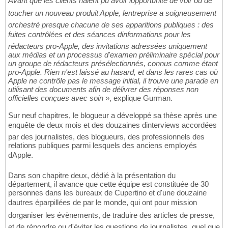
Avant que les clients naient pu avoir lopportunité de voir ou de
toucher un nouveau produit Apple, lentreprise a soigneusement
orchestré presque chacune de ses apparitions publiques : des
fuites contrôlées et des séances dinformations pour les
rédacteurs pro-Apple, des invitations adressées uniquement
aux médias et un processus d'examen préliminaire spécial pour
un groupe de rédacteurs présélectionnés, connus comme étant
pro-Apple. Rien n'est laissé au hasard, et dans les rares cas où
Apple ne contrôle pas le message initial, il trouve une parade en
utilisant des documents afin de délivrer des réponses non
officielles conçues avec soin
», explique Gurman.
Sur neuf chapitres, le blogueur a développé sa thèse après une
enquête de deux mois et des douzaines dinterviews accordées
par des journalistes, des blogueurs, des professionnels des
relations publiques parmi lesquels des anciens employés
dApple.
Dans son chapitre deux, dédié à la présentation du
département, il avance que cette équipe est constituée de 30
personnes dans les bureaux de Cupertino et d'une douzaine
dautres éparpillées de par le monde, qui ont pour mission
dorganiser les évènements, de traduire des articles de presse,
et de répondre ou d'éviter les questions de journalistes, quel que