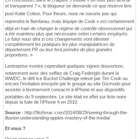
et transparent ?
», le blogueur se demande ce que réserve lère
post-Katie Cotton. Pour lheure, nous ne savons pas qui
reprendra le flambeau, mais léquipe de Cook «
est certainement
déjà en train de changer le régime de contrôle obsessionnel qui
a été maintenu plus que nécessaire selon certains employés.
Le futur nous dira si ces changements vont éliminer
complètement les pratiques les plus manipulatrices du
département PR ou leur fera prendre de plus grandes
proportions.
»
Lentreprise montre cependant quelques signes douverture,
notamment avec des selfies de Craig Federighi durant la
WWDC, le défi Ice Bucket Challenge relevé par Tim Cook ou
encore l'invitation envoyée par le groupe au site Gizmodo pour
assister à lévènement consacré à liPhone et aux dispositifs
portables du 9 septembre. Le site était en effet sur liste noire
depuis la fuite de l'iPhone 4 en 2010.
Source :
http://9to5mac.com/2014/08/29/seeing-through-the-
illusion-understanding-apples-mastery-of-the-media/
Et vous ?
Qu'en pensez-vous ?