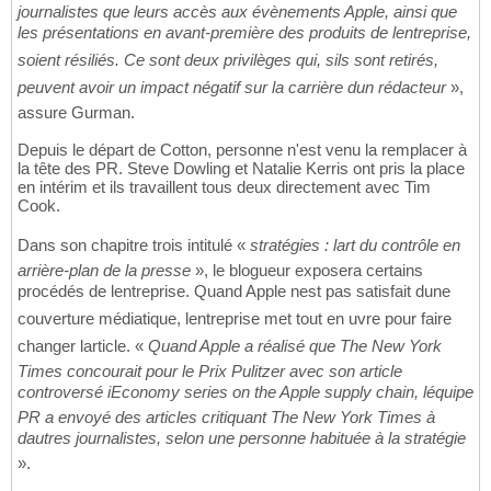
journalistes que leurs accès aux évènements Apple, ainsi que
les présentations en avant-première des produits de lentreprise,
soient résiliés. Ce sont deux privilèges qui, sils sont retirés,
peuvent avoir un impact négatif sur la carrière dun rédacteur
»,
assure Gurman.
Depuis le départ de Cotton, personne n'est venu la remplacer à
la tête des PR. Steve Dowling et Natalie Kerris ont pris la place
en intérim et ils travaillent tous deux directement avec Tim
Cook.
Dans son chapitre trois intitulé «
stratégies : lart du contrôle en
arrière-plan de la presse
», le blogueur exposera certains
procédés de lentreprise. Quand Apple nest pas satisfait dune
couverture médiatique, lentreprise met tout en uvre pour faire
changer larticle. «
Quand Apple a réalisé que The New York
Times concourait pour le Prix Pulitzer avec son article
controversé iEconomy series on the Apple supply chain, léquipe
PR a envoyé des articles critiquant The New York Times à
dautres journalistes, selon une personne habituée à la stratégie
».