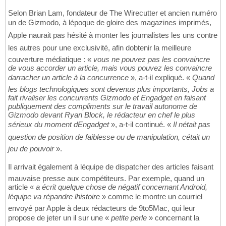
Selon Brian Lam, fondateur de The Wirecutter et ancien numéro
un de Gizmodo, à lépoque de gloire des magazines imprimés,
Apple naurait pas hésité à monter les journalistes les uns contre
les autres pour une exclusivité, afin dobtenir la meilleure
couverture médiatique : «
vous ne pouvez pas les convaincre
de vous accorder un article, mais vous pouvez les convaincre
darracher un article à la concurrence
», a-t-il expliqué. «
Quand
les blogs technologiques sont devenus plus importants, Jobs a
fait rivaliser les concurrents Gizmodo et Engadget en faisant
publiquement des compliments sur le travail autonome de
Gizmodo devant Ryan Block, le rédacteur en chef le plus
sérieux du moment dEngadget
», a-t-il continué. «
Il nétait pas
question de position de faiblesse ou de manipulation, cétait un
jeu de pouvoir
».
Il arrivait également à léquipe de dispatcher des articles faisant
mauvaise presse aux compétiteurs. Par exemple, quand un
article «
a écrit quelque chose de négatif concernant Android,
léquipe va répandre lhistoire
» comme le montre un courriel
envoyé par Apple à deux rédacteurs de 9to5Mac, qui leur
propose de jeter un il sur une «
petite perle
» concernant la