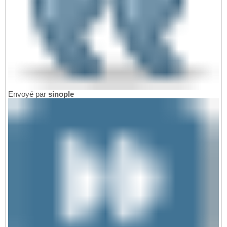
Envoyé par
sinople