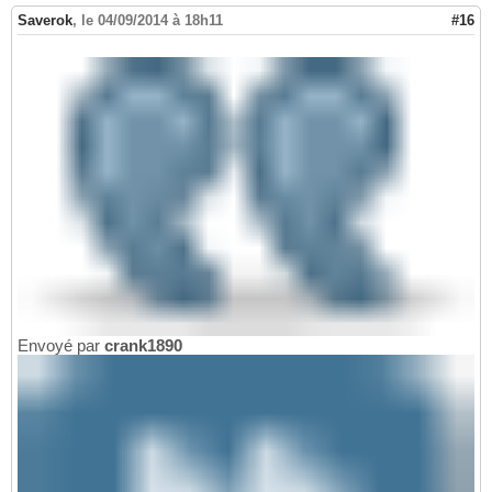
Saverok
,
le 04/09/2014 à 18h11
#16
Envoyé par
crank1890