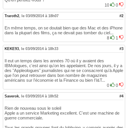
10
0
Traroth2
,
le 03/09/2014 à 18h07
#2
En même temps, on se doutait bien que des Mac et des iPhone
dans la plupart des films, ça ne devait pas tomber du ciel...
8
1
KEKE93
,
le 03/09/2014 à 18h33
#3
Il eut un temps dans les années 70 où il y avaient des
IBMologues, c'est ainsi qu'on les appelaient. De nos jours, il y a
des "Appleologues" journalistes qui ne se consacrent qu'à Apple
que l'on peut retrouver dans bon nombre de magazines
américains sur l'économie et la Finance ou bien l'I&T...
0
0
Saverok
,
le 03/09/2014 à 18h52
#4
Rien de nouveau sous le soleil
Apple a un service Marketing excellent. C'est une machine de
guerre commerciale.
Tous les grands groupes font du lobbying, y compris auprès des