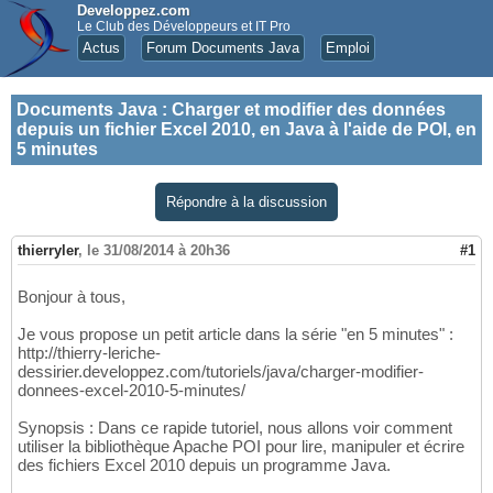
Developpez.com
Le Club des Développeurs et IT Pro
Actus
Forum Documents Java
Emploi
Documents Java
:
Charger et modifier des données
depuis un fichier Excel 2010, en Java à l'aide de POI, en
5 minutes
Répondre à la discussion
thierryler
,
le 31/08/2014 à 20h36
#1
Bonjour à tous,
Je vous propose un petit article dans la série "en 5 minutes" :
http://thierry-leriche-
dessirier.developpez.com/tutoriels/java/charger-modifier-
donnees-excel-2010-5-minutes/
Synopsis : Dans ce rapide tutoriel, nous allons voir comment
utiliser la bibliothèque Apache POI pour lire, manipuler et écrire
des fichiers Excel 2010 depuis un programme Java.