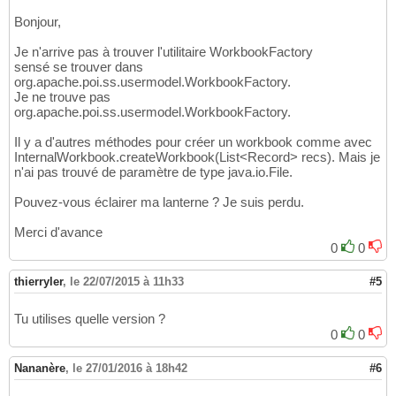
Bonjour,
Je n'arrive pas à trouver l'utilitaire WorkbookFactory
sensé se trouver dans
org.apache.poi.ss.usermodel.WorkbookFactory.
Je ne trouve pas
org.apache.poi.ss.usermodel.WorkbookFactory.
Il y a d'autres méthodes pour créer un workbook comme avec
InternalWorkbook.createWorkbook(List<Record> recs). Mais je
n'ai pas trouvé de paramètre de type java.io.File.
Pouvez-vous éclairer ma lanterne ? Je suis perdu.
Merci d'avance
0
0
thierryler
,
le 22/07/2015 à 11h33
#5
Tu utilises quelle version ?
0
0
Nananère
,
le 27/01/2016 à 18h42
#6