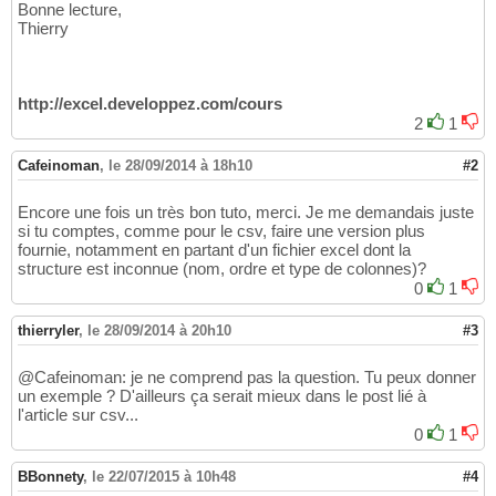
Bonne lecture,
Thierry
http://excel.developpez.com/cours
2
1
Cafeinoman
,
le 28/09/2014 à 18h10
#2
Encore une fois un très bon tuto, merci. Je me demandais juste
si tu comptes, comme pour le csv, faire une version plus
fournie, notamment en partant d'un fichier excel dont la
structure est inconnue (nom, ordre et type de colonnes)?
0
1
thierryler
,
le 28/09/2014 à 20h10
#3
@Cafeinoman: je ne comprend pas la question. Tu peux donner
un exemple ? D'ailleurs ça serait mieux dans le post lié à
l'article sur csv...
0
1
BBonnety
,
le 22/07/2015 à 10h48
#4