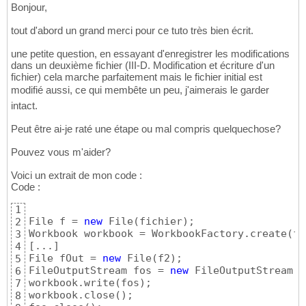
Bonjour,
tout d'abord un grand merci pour ce tuto très bien écrit.
une petite question, en essayant d'enregistrer les modifications
dans un deuxième fichier (III-D. Modification et écriture d'un
fichier) cela marche parfaitement mais le fichier initial est
modifié aussi, ce qui membête un peu, j'aimerais le garder
intact.
Peut être ai-je raté une étape ou mal compris quelquechose?
Pouvez vous m'aider?
Voici un extrait de mon code :
Code :
1
File f = 
new
 File
(
fichier
)
;

2
Workbook workbook = WorkbookFactory.create
(
f
)
3
[
...
]
4
File fOut = 
new
 File
(
f2
)
;

5
FileOutputStream fos = 
new
 FileOutputStream
(
f
6
workbook.write
(
fos
)
;

7
workbook.close
(
)
;

8