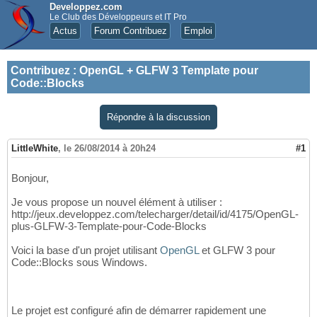
Developpez.com
Le Club des Développeurs et IT Pro
Actus
Forum Contribuez
Emploi
Contribuez
:
OpenGL + GLFW 3 Template pour
Code::Blocks
Répondre à la discussion
LittleWhite
,
le 26/08/2014 à 20h24
#1
Bonjour,
Je vous propose un nouvel élément à utiliser :
http://jeux.developpez.com/telecharger/detail/id/4175/OpenGL-
plus-GLFW-3-Template-pour-Code-Blocks
Voici la base d'un projet utilisant
OpenGL
et GLFW 3 pour
Code::Blocks sous Windows.
Le projet est configuré afin de démarrer rapidement une