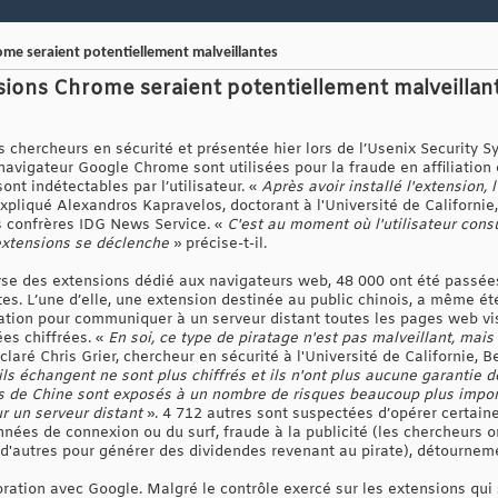
me seraient potentiellement malveillantes
ions Chrome seraient potentiellement malveillant
s chercheurs en sécurité et présentée hier lors de l’Usenix Security 
vigateur Google Chrome sont utilisées pour la fraude en affiliation e
ont indétectables par l’utilisateur. «
Après avoir installé l'extension, 
expliqué Alexandros Kapravelos, doctorant à l'Université de Californie
 confrères IDG News Service. «
C'est au moment où l'utilisateur consu
extensions se déclenche
» précise-t-il.
lyse des extensions dédié aux navigateurs web, 48 000 ont été passées
. L’une d’elle, une extension destinée au public chinois, a même été 
isation pour communiquer à un serveur distant toutes les pages web visi
es chiffrées. «
En soi, ce type de piratage n'est pas malveillant, mais 
éclaré Chris Grier, chercheur en sécurité à l'Université de Californie, B
ils échangent ne sont plus chiffrés et ils n'ont plus aucune garantie d
hors de Chine sont exposés à un nombre de risques beaucoup plus impo
r un serveur distant
». 4 712 autres sont suspectées d’opérer certain
onnées de connexion ou du surf, fraude à la publicité (les chercheurs
 d'autres pour générer des dividendes revenant au pirate), détourneme
oration avec Google. Malgré le contrôle exercé sur les extensions qui 