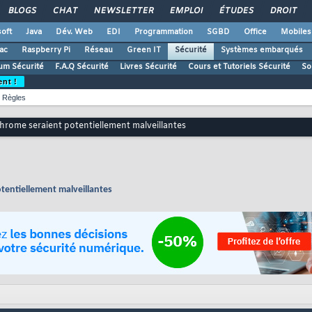
BLOGS
CHAT
NEWSLETTER
EMPLOI
ÉTUDES
DROIT
oft
Java
Dév. Web
EDI
Programmation
SGBD
Office
Mobiles
ac
Raspberry Pi
Réseau
Green IT
Sécurité
Systèmes embarqués
um Sécurité
F.A.Q Sécurité
Livres Sécurité
Cours et Tutoriels Sécurité
So
ent !
Règles
hrome seraient potentiellement malveillantes
tentiellement malveillantes