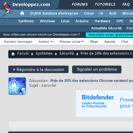
FORUMS
TUTORIELS
FAQ
DI/DSI Solutions d'entreprise
Cloud
IA
ALM
Micros
Systèmes
Windows
Linux
Arduino
Hardware
HPC
M
Actualités Sécurité
For
Vous n'êtes pas encore inscrit sur Developpez.com ?
Inscrivez-vous gratuitem
Derniers messages
Actions
Réseau social
Blogs
Agenda
Chat
Forum
Systèmes
Sécurité
Près de 10% des extensions C
+
Signaler un problème
Répondre à la discussion
Discussion :
Près de 10% des extensions Chrome seraient po
Sujet :
Sécurité