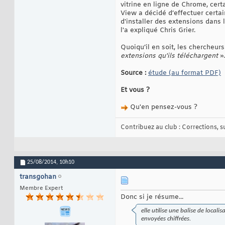
vitrine en ligne de Chrome, cert
View a décidé d’effectuer certai
d'installer des extensions dans
l'a expliqué Chris Grier.
Quoiqu’il en soit, les chercheu
extensions qu'ils téléchargent
».
Source :
étude (au format PDF)
Et vous ?
Qu'en pensez-vous ?
Contribuez au club : Corrections, sug
25/08/2014,
10h10
transgohan
Membre Expert
Donc si je résume...
elle utilise une balise de local
envoyées chiffrées.