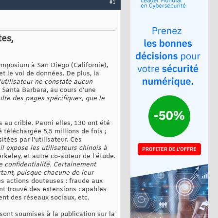
#1
es,
Symposium à San Diego (Californie),
t le vol de données. De plus, la
l'utilisateur ne constate aucun
, Santa Barbara, au cours d'une
lte des pages spécifiques, que le
 au crible. Parmi elles, 130 ont été
téléchargée 5,5 millions de fois ;
tées par l'utilisateur. Ces
il expose les utilisateurs chinois à
erkeley, et autre co-auteur de l'étude.
e confidentialité. Certainement
rtant, puisque chacune de leur
es actions douteuses : fraude aux
 ont trouvé des extensions capables
nt des réseaux sociaux, etc.
sont soumises à la publication sur la