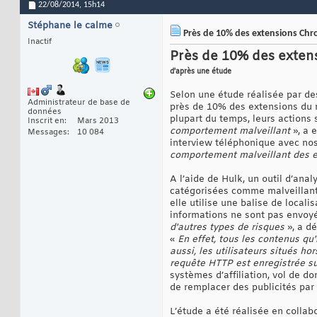
22/08/2014,
15h14
Stéphane le calme
Près de 10% des extensions Chro
Inactif
Près de 10% des extens
d'après une étude
Selon une étude réalisée par de
Administrateur de base de
près de 10% des extensions du na
données
plupart du temps, leurs actions s
Inscrit en
Mars 2013
comportement malveillant
», a 
Messages
10 084
interview téléphonique avec nos
comportement malveillant des 
A l’aide de Hulk, un outil d’ana
catégorisées comme malveillantes
elle utilise une balise de local
informations ne sont pas envoyé
d'autres types de risques
», a d
«
En effet, tous les contenus qu'
aussi, les utilisateurs situés 
requête HTTP est enregistrée su
systèmes d’affiliation, vol de d
de remplacer des publicités par
L’étude a été réalisée en collab