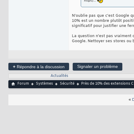
https)...
N'oublie pas que c'est Google qu
10% est un nombre plutôt positi
significatif pour justifier une f
La question n'est pas vraiment d
Google. Nettoyer ses stores ou b
+
Signaler un problème
Répondre à la discussion
Actualités
Forum
Systèmes
Sécurité
Près de 10% des extensions C
«
D