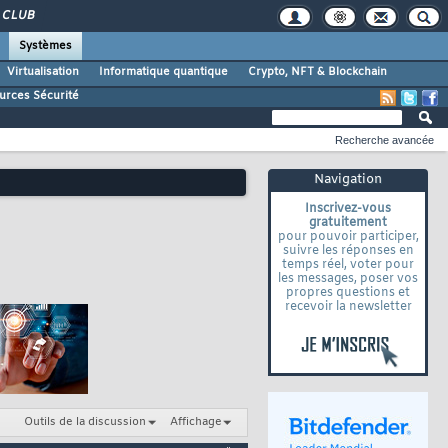
CLUB
Systèmes
Virtualisation
Informatique quantique
Crypto, NFT & Blockchain
urces Sécurité
Recherche avancée
Navigation
Inscrivez-vous
gratuitement
pour pouvoir participer,
suivre les réponses en
temps réel, voter pour
les messages, poser vos
propres questions et
recevoir la newsletter
Outils de la discussion
Affichage