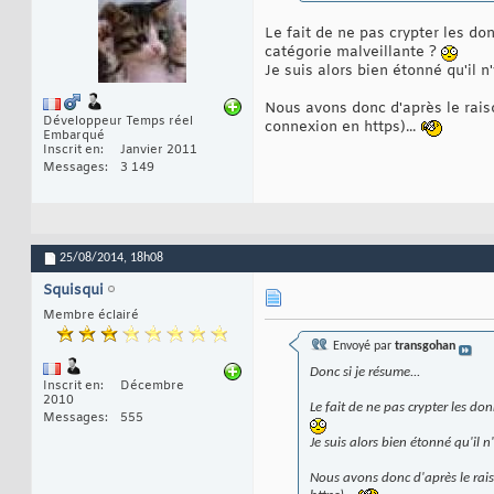
Le fait de ne pas crypter les do
catégorie malveillante ?
Je suis alors bien étonné qu'il n
Nous avons donc d'après le rais
Développeur Temps réel
connexion en https)...
Embarqué
Inscrit en
Janvier 2011
Messages
3 149
25/08/2014,
18h08
Squisqui
Membre éclairé
Envoyé par
transgohan
Donc si je résume...
Inscrit en
Décembre
2010
Le fait de ne pas crypter les do
Messages
555
Je suis alors bien étonné qu'il n
Nous avons donc d'après le rais