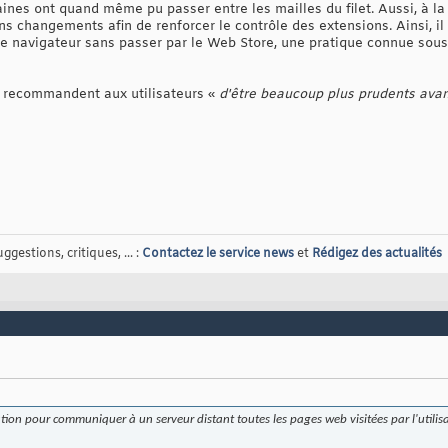
aines ont quand même pu passer entre les mailles du filet. Aussi, à l
ns changements afin de renforcer le contrôle des extensions. Ainsi, il 
 le navigateur sans passer par le Web Store, une pratique connue sou
rs recommandent aux utilisateurs «
d'être beaucoup plus prudents avan
gestions, critiques, ... :
Contactez le service news
et
Rédigez des actualités
isation pour communiquer à un serveur distant toutes les pages web visitées par l'utili