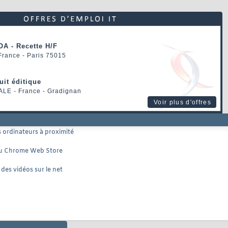
OA - Recette H/F
 France - Paris 75015
uit éditique
ALE
- France - Gradignan
Voir plus d'offres
 ordinateurs à proximité
s du Chrome Web Store
 des vidéos sur le net