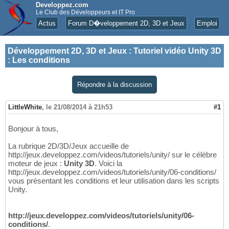
Developpez.com
Le Club des Développeurs et IT Pro
Actus
Forum D�veloppement 2D, 3D et Jeux
Emploi
Développement 2D, 3D et Jeux
:
Tutoriel vidéo Unity 3D
: Les conditions
Répondre à la discussion
LittleWhite
,
le 21/08/2014 à 21h53
#1
Bonjour à tous,
La rubrique 2D/3D/Jeux accueille de
http://jeux.developpez.com/videos/tutoriels/unity/ sur le célèbre
moteur de jeux :
Unity 3D
. Voici la
http://jeux.developpez.com/videos/tutoriels/unity/06-conditions/
vous présentant les conditions et leur utilisation dans les scripts
Unity.
http://jeux.developpez.com/videos/tutoriels/unity/06-
conditions/
.