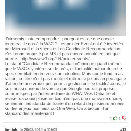
J'aimerais juste comprendre.. pourquoi est-ce que google
tournerait le dos à la W3C ? Les pointer Event ont été inventés
par Microsoft et la specs est en Candidate Recommandation,
c'est donc proposé par MS et pas encore adopté en tant que
norme.. http://www.w3.org/TR/pointerevents/
Le statut "Candidate Recommandation" indique quand même
que le W3C s'y intéresse de près, et l'actualité autour de cette
spec semblait tendre vers son adoption. Mais sur le fond tu as
raison, ce titre n'est pas mérité et même si je suis un peu agacé
d'attendre une vraie spec pour la gestion unifiée tactile/souris, je
suis aussi curieux de voir ce que Google pourrait proposer
comme spec par l'intermédiaire du WHATWG. Débattre et
réviser sa copie plusieurs fois n'est pas une mauvaise chose,
seulement les standards traînent un retard de plusieurs années
sur les enjeux business du One Web. On a besoin d'un
standard dès maintenant !
4
1
timiteh
,
le 20/08/2014 à 11h09
#13