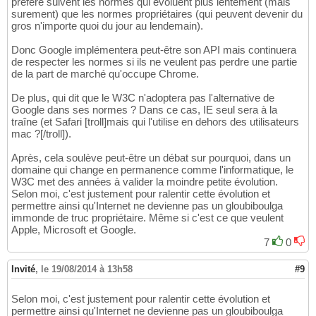
préfère suivent les normes qui évoluent plus lentement (mais
surement) que les normes propriétaires (qui peuvent devenir du
gros n'importe quoi du jour au lendemain).
Donc Google implémentera peut-être son API mais continuera
de respecter les normes si ils ne veulent pas perdre une partie
de la part de marché qu'occupe Chrome.
De plus, qui dit que le W3C n'adoptera pas l'alternative de
Google dans ses normes ? Dans ce cas, IE seul sera à la
traîne (et Safari [troll]mais qui l'utilise en dehors des utilisateurs
mac ?[/troll]).
Après, cela soulève peut-être un débat sur pourquoi, dans un
domaine qui change en permanence comme l'informatique, le
W3C met des années à valider la moindre petite évolution.
Selon moi, c'est justement pour ralentir cette évolution et
permettre ainsi qu'Internet ne devienne pas un gloubiboulga
immonde de truc propriétaire. Même si c'est ce que veulent
Apple, Microsoft et Google.
7
0
Invité
,
le 19/08/2014 à 13h58
#9
Selon moi, c'est justement pour ralentir cette évolution et
permettre ainsi qu'Internet ne devienne pas un gloubiboulga