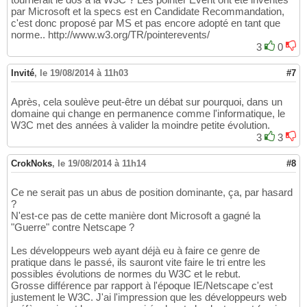
par Microsoft et la specs est en Candidate Recommandation,
c'est donc proposé par MS et pas encore adopté en tant que
norme.. http://www.w3.org/TR/pointerevents/
3
0
Invité
,
le 19/08/2014 à 11h03
#7
Après, cela soulève peut-être un débat sur pourquoi, dans un
domaine qui change en permanence comme l'informatique, le
W3C met des années à valider la moindre petite évolution.
3
3
CrokNoks
,
le 19/08/2014 à 11h14
#8
Ce ne serait pas un abus de position dominante, ça, par hasard
?
N'est-ce pas de cette manière dont Microsoft a gagné la
"Guerre" contre Netscape ?
Les développeurs web ayant déjà eu à faire ce genre de
pratique dans le passé, ils sauront vite faire le tri entre les
possibles évolutions de normes du W3C et le rebut.
Grosse différence par rapport à l'époque IE/Netscape c'est
justement le W3C. J'ai l'impression que les développeurs web