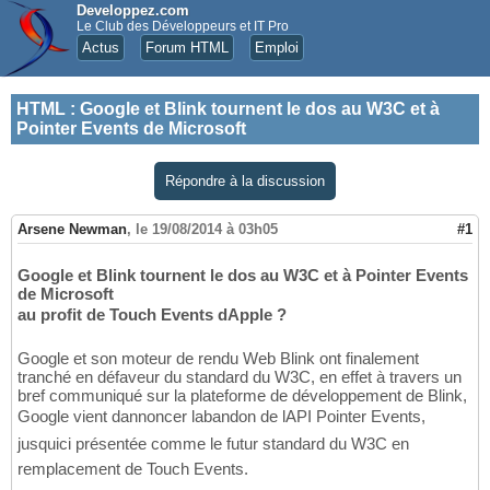
Developpez.com
Le Club des Développeurs et IT Pro
Actus
Forum HTML
Emploi
HTML
:
Google et Blink tournent le dos au W3C et à
Pointer Events de Microsoft
Répondre à la discussion
Arsene Newman
,
le 19/08/2014 à 03h05
#1
Google et Blink tournent le dos au W3C et à Pointer Events
de Microsoft
au profit de Touch Events dApple ?
Google et son moteur de rendu Web Blink ont finalement
tranché en défaveur du standard du W3C, en effet à travers un
bref communiqué sur la plateforme de développement de Blink,
Google vient dannoncer labandon de lAPI Pointer Events,
jusquici présentée comme le futur standard du W3C en
remplacement de Touch Events.