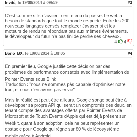
Invité
,
le 19/08/2014 à 09h59
#3
C'est comme s'ils n'avaient rien retenu du passé. Le web a
besoin de standards que tout le monde respecte. Entre les 200
nouveaux langages censés remplacer Javascript et les
moteurs de rendu ne répondant pas aux mêmes évènements,
le développeur du futur n'a pas fini de perdre ses cheveux.
4
4
Bono_BX
,
le 19/08/2014 à 10h05
#4
En premier lieu, Google justifie cette décision par des
problèmes de performance constatés avec limplémentation de
Pointer Events sous Blink
Traduction : "nous ne sommes pâs capable d'optimiser notre
truc, et nous n'en avons pas envie"
Mais la réalité est peut-être ailleurs, Google songe peut être à
développer sa propre API qui serait un compromis des deux, en
tenant compte des avantages offerts par Pointer Events de
Microsoft et de Touch Events dApple qui est déjà présent sur
Webkit, quant à son adoption, cela ne peut représenter un
obstacle pour Google qui règne sur 80 % de lécosystème
mobile grâce à Android.