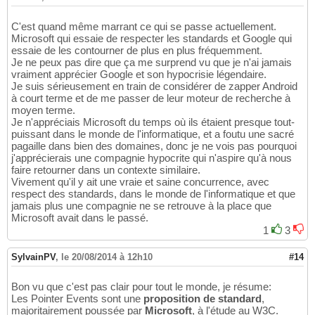
C'est quand même marrant ce qui se passe actuellement.
Microsoft qui essaie de respecter les standards et Google qui
essaie de les contourner de plus en plus fréquemment.
Je ne peux pas dire que ça me surprend vu que je n'ai jamais
vraiment apprécier Google et son hypocrisie légendaire.
Je suis sérieusement en train de considérer de zapper Android
à court terme et de me passer de leur moteur de recherche à
moyen terme.
Je n'appréciais Microsoft du temps où ils étaient presque tout-
puissant dans le monde de l'informatique, et a foutu une sacré
pagaille dans bien des domaines, donc je ne vois pas pourquoi
j'apprécierais une compagnie hypocrite qui n'aspire qu'à nous
faire retourner dans un contexte similaire.
Vivement qu'il y ait une vraie et saine concurrence, avec
respect des standards, dans le monde de l'informatique et que
jamais plus une compagnie ne se retrouve à la place que
Microsoft avait dans le passé.
1
3
SylvainPV
,
le 20/08/2014 à 12h10
#14
Bon vu que c'est pas clair pour tout le monde, je résume:
Les Pointer Events sont une
proposition de standard
,
majoritairement poussée par
Microsoft
, à l'étude au W3C.