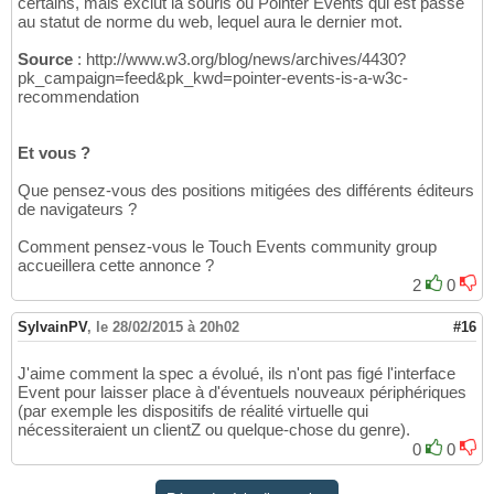
certains, mais exclut la souris ou Pointer Events qui est passé
au statut de norme du web, lequel aura le dernier mot.
Source
: http://www.w3.org/blog/news/archives/4430?
pk_campaign=feed&pk_kwd=pointer-events-is-a-w3c-
recommendation
Et vous ?
Que pensez-vous des positions mitigées des différents éditeurs
de navigateurs ?
Comment pensez-vous le Touch Events community group
accueillera cette annonce ?
2
0
SylvainPV
,
le 28/02/2015 à 20h02
#16
J'aime comment la spec a évolué, ils n'ont pas figé l'interface
Event pour laisser place à d'éventuels nouveaux périphériques
(par exemple les dispositifs de réalité virtuelle qui
nécessiteraient un clientZ ou quelque-chose du genre).
0
0