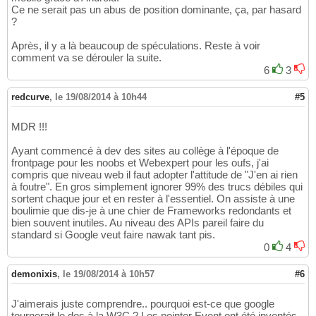
Ce ne serait pas un abus de position dominante, ça, par hasard
?
Après, il y a là beaucoup de spéculations. Reste à voir
comment va se dérouler la suite.
6
3
redcurve
,
le 19/08/2014 à 10h44
#5
MDR !!!
Ayant commencé à dev des sites au collège à l'époque de
frontpage pour les noobs et Webexpert pour les oufs, j'ai
compris que niveau web il faut adopter l'attitude de "J'en ai rien
à foutre". En gros simplement ignorer 99% des trucs débiles qui
sortent chaque jour et en rester à l'essentiel. On assiste à une
boulimie que dis-je à une chier de Frameworks redondants et
bien souvent inutiles. Au niveau des APIs pareil faire du
standard si Google veut faire nawak tant pis.
0
4
demonixis
,
le 19/08/2014 à 10h57
#6
J'aimerais juste comprendre.. pourquoi est-ce que google
tournerait le dos à la W3C ? Les pointer Event ont été inventés