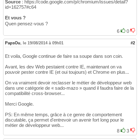
Source
: https://code.google.com/p/chromium/issues/detail?
id=162757#c64
Et vous ?
Quen pensez-vous ?
6
0
PapsOu
,
le 19/08/2014 à 09h01
#2
Et voila, Google continue de faire sa soupe dans son coin.
Avant, les dev Web pestaient contre IE, maintenant on va
pouvoir pester contre IE (et oui toujours) et Chrome en plus...
On va vraiment devoir reclasser le métier de développeur web
dans une catégorie de « sado-mazo » quand il faudra faire de la
compatibilité cross-browser...
Merci Google.
PS: En même temps, grâce à ce genre de comportement
discutable, ça permet d'entrevoir un avenir fort long pour le
métier de développeur web...
8
3