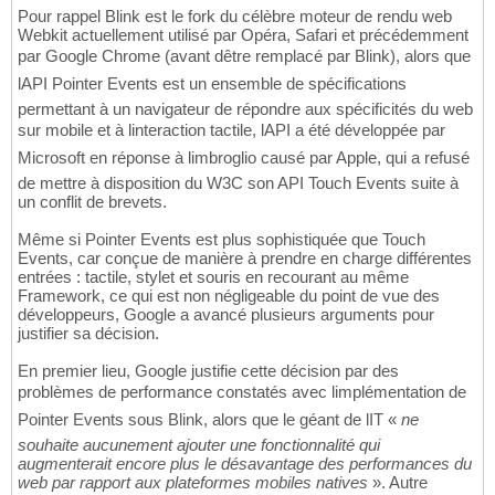
Pour rappel Blink est le fork du célèbre moteur de rendu web
Webkit actuellement utilisé par Opéra, Safari et précédemment
par Google Chrome (avant dêtre remplacé par Blink), alors que
lAPI Pointer Events est un ensemble de spécifications
permettant à un navigateur de répondre aux spécificités du web
sur mobile et à linteraction tactile, lAPI a été développée par
Microsoft en réponse à limbroglio causé par Apple, qui a refusé
de mettre à disposition du W3C son API Touch Events suite à
un conflit de brevets.
Même si Pointer Events est plus sophistiquée que Touch
Events, car conçue de manière à prendre en charge différentes
entrées : tactile, stylet et souris en recourant au même
Framework, ce qui est non négligeable du point de vue des
développeurs, Google a avancé plusieurs arguments pour
justifier sa décision.
En premier lieu, Google justifie cette décision par des
problèmes de performance constatés avec limplémentation de
Pointer Events sous Blink, alors que le géant de lIT «
ne
souhaite aucunement ajouter une fonctionnalité qui
augmenterait encore plus le désavantage des performances du
web par rapport aux plateformes mobiles natives
». Autre