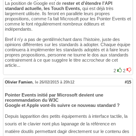
La position de Google est de
rester et d'étendre l'API
standard actuelle, les Touch Events,
qui est déjà très
largement utilisée. Ils feront en parallèle leurs propres
propositions, comme l'a fait Microsoft pour les Pointer Events et
comme le font régulièrement nombreux éditeurs et
indépendants.
Bref il n'y a pas de gentil/méchant dans l'histoire, juste des
opinions différentes sur les standards à adopter. Chaque équipe
continuera à implémenter les standards adoptés et à faire leurs
propres propositions, personne ne tourne le dos aux standards
contrairement à ce que suggère le titre accrocheur de cet
article...
2
2
Olivier Famien
,
le 26/02/2015 à 20h12
#15
Pointer Events initié par Microsoft devient une
recommandation du W3C
Google et Apple vont-ils suivre ce nouveau standard ?
Depuis lapparition des petits équipements à interface tactile, la
souris et le clavier nont plus lapanage de la référence en
matière doutils permettant dagir directement sur le contenu des