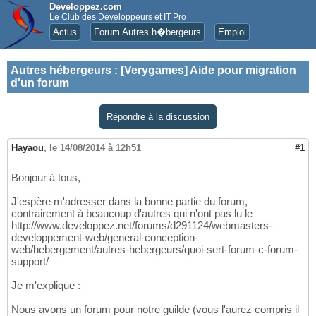
Developpez.com
Le Club des Développeurs et IT Pro
Actus
Forum Autres h�bergeurs
Emploi
Autres hébergeurs
:
[Verygames] Aide pour migration
d'un forum
Répondre à la discussion
Hayaou
,
le 14/08/2014 à 12h51
#1
Bonjour à tous,
J'espère m'adresser dans la bonne partie du forum,
contrairement à beaucoup d'autres qui n'ont pas lu le
http://www.developpez.net/forums/d291124/webmasters-
developpement-web/general-conception-
web/hebergement/autres-hebergeurs/quoi-sert-forum-c-forum-
support/
Je m'explique :
Nous avons un forum pour notre guilde (vous l'aurez compris il