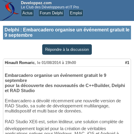
Developpez.com
Le Club des Développeurs et IT Pro
Actus
Forum Delphi
Emploi
Delphi
:
Embarcadero organise un événement gratuit le
9 septembre
Répondre à la discussion
Hinault Romaric
,
le 01/08/2014 à 19h00
#1
Embarcadero organise un événement gratuit le 9
septembre
pour la découverte des nouveautés de C++Builder, Delphi
et RAD Studio
Embarcadero a dévoilé récemment une nouvelle version de
RAD Studio, sa suite de développement multilangage,
multidispositif et multi base de données.
RAD Studio XE6 est, selon léditeur, une solution complète de
développement logiciel pour la création de véritables
applications natives pour Windows, MAC, iOS et Android à