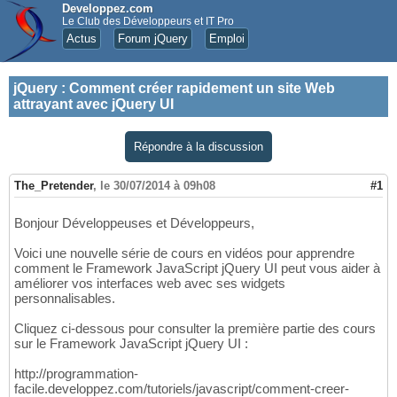
Developpez.com
Le Club des Développeurs et IT Pro
Actus
Forum jQuery
Emploi
jQuery
:
Comment créer rapidement un site Web
attrayant avec jQuery UI
Répondre à la discussion
The_Pretender
,
le 30/07/2014 à 09h08
#1
Bonjour Développeuses et Développeurs,
Voici une nouvelle série de cours en vidéos pour apprendre
comment le Framework JavaScript jQuery UI peut vous aider à
améliorer vos interfaces web avec ses widgets
personnalisables.
Cliquez ci-dessous pour consulter la première partie des cours
sur le Framework JavaScript jQuery UI :
http://programmation-
facile.developpez.com/tutoriels/javascript/comment-creer-