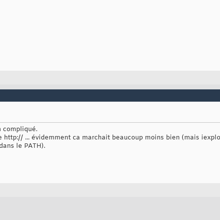
n compliqué.
le http:// ... évidemment ca marchait beaucoup moins bien (mais iexpl
 dans le PATH).