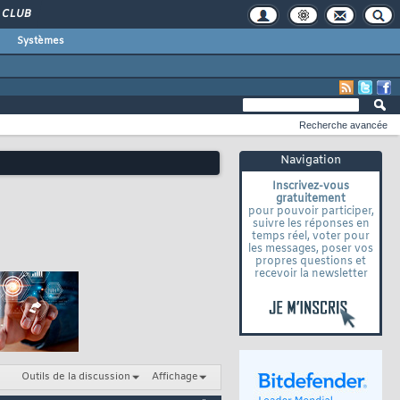
CLUB
Systèmes
Recherche avancée
Navigation
Inscrivez-vous
gratuitement
pour pouvoir participer,
suivre les réponses en
temps réel, voter pour
les messages, poser vos
propres questions et
recevoir la newsletter
Outils de la discussion
Affichage