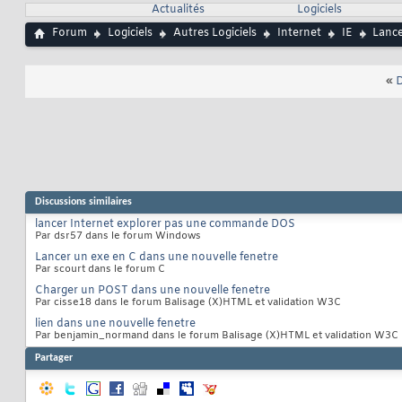
Actualités
Logiciels
Forum
Logiciels
Autres Logiciels
Internet
IE
Lance
«
D
Discussions similaires
lancer Internet explorer pas une commande DOS
Par dsr57 dans le forum Windows
Lancer un exe en C dans une nouvelle fenetre
Par scourt dans le forum C
Charger un POST dans une nouvelle fenetre
Par cisse18 dans le forum Balisage (X)HTML et validation W3C
lien dans une nouvelle fenetre
Par benjamin_normand dans le forum Balisage (X)HTML et validation W3C
Partager