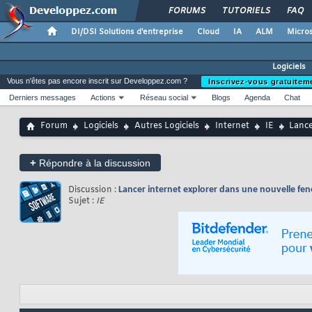
FORUMS
TUTORIELS
FAQ
DI/DSI Solutions d'entreprise
Cloud
IA
ALM
Micros
Logiciels
Vous n'êtes pas encore inscrit sur Developpez.com ?
Inscrivez-vous gratuitem
Derniers messages
Actions
Réseau social
Blogs
Agenda
Chat
Forum
Logiciels
Autres Logiciels
Internet
IE
Lance
+
Répondre à la discussion
Discussion :
Lancer internet explorer dans une nouvelle fen
Sujet :
IE