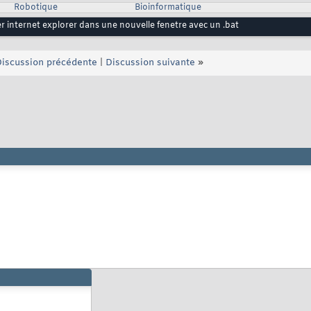
Robotique
Bioinformatique
r internet explorer dans une nouvelle fenetre avec un .bat
iscussion précédente
|
Discussion suivante
»