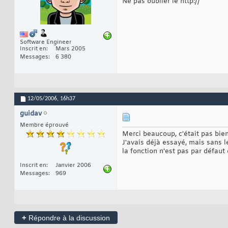
Ne pas oublier le http://
Software Engineer
Inscrit en
Mars 2005
Messages
6 380
12/05/2006,
16h37
guidav
Membre éprouvé
Merci beaucoup, c'était pas bie
J'avais déjà essayé, mais sans 
la fonction n'est pas par défaut
Inscrit en
Janvier 2006
Messages
969
+
Répondre à la discussion