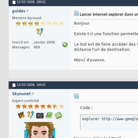
12/05/2006,
16h32
guidav
Lancer internet explorer dans u
Membre éprouvé
Bonjour
Existe-t-il une fonction permett
Inscrit en
Janvier 2006
Le but est de faire accéder des 
Messages
969
distance l'url de destination.
Merci d'avance.
12/05/2006,
16h35
Skyounet
Expert confirmé
Code :
explorer http://www.googl