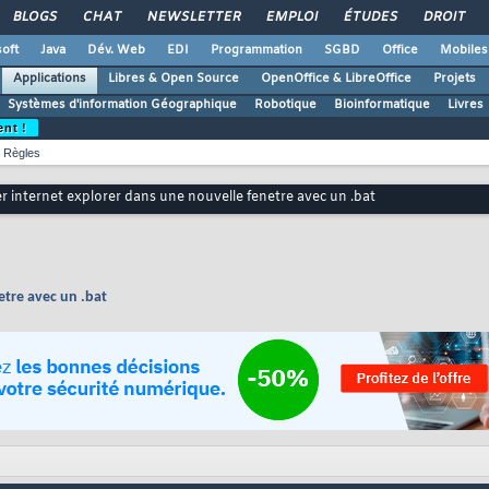
BLOGS
CHAT
NEWSLETTER
EMPLOI
ÉTUDES
DROIT
oft
Java
Dév. Web
EDI
Programmation
SGBD
Office
Mobiles
Applications
Libres & Open Source
OpenOffice & LibreOffice
Projets
Systèmes d'information Géographique
Robotique
Bioinformatique
Livres
ent !
Règles
r internet explorer dans une nouvelle fenetre avec un .bat
etre avec un .bat