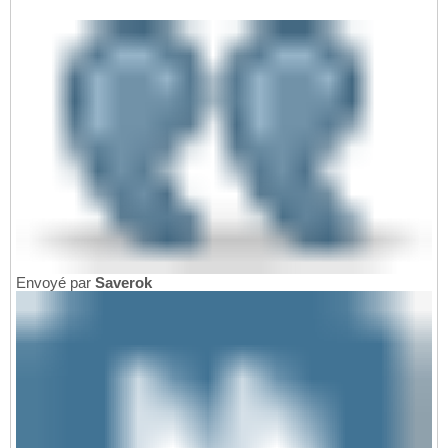
Envoyé par
Saverok