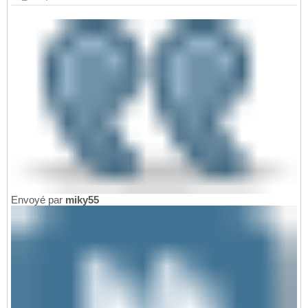
Envoyé par
miky55