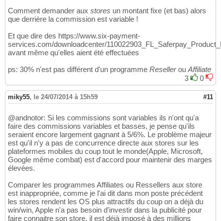
Comment demander aux
stores
un montant fixe (et bas) alors
que derrière la commission est variable !
Et que dire des https://www.six-payment-
services.com/downloadcenter/110022903_FL_Saferpay_Produc
avant même qu'elles aient été effectuées
ps: 30% n'est pas différent d'un programme
Reseller
ou
Affiliate
3
0
miky55
,
le 24/07/2014 à 15h59
#11
@andnotor: Si les commissions sont variables ils n'ont qu'a
faire des commissions variables et basses, je pense qu'ils
seraient encore largement gagnant à 5/6%. Le problème majeur
est qu'il n'y a pas de concurrence directe aux stores sur les
plateformes mobiles du coup tout le monde(Apple, Microsoft,
Google même combat) est d'accord pour maintenir des marges
élevées.
Comparer les programmes Affiliates ou Ressellers aux store
est inappropriée, comme je l'ai dit dans mon poste précédent
les stores rendent les OS plus attractifs du coup on a déjà du
win/win, Apple n'a pas besoin d'investir dans la publicité pour
faire connaitre son store, il est déjà imposé à des millions