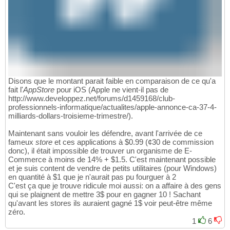
Disons que le montant parait faible en comparaison de ce qu'a
fait l'
AppStore
pour iOS (Apple ne vient-il pas de
http://www.developpez.net/forums/d1459168/club-
professionnels-informatique/actualites/apple-annonce-ca-37-4-
milliards-dollars-troisieme-trimestre/).
Maintenant sans vouloir les défendre, avant l'arrivée de ce
fameux
store
et ces applications à $0.99 (¢30 de commission
donc), il était impossible de trouver un organisme de E-
Commerce à moins de 14% + $1.5. C'est maintenant possible
et je suis content de vendre de petits utilitaires (pour Windows)
en quantité à $1 que je n'aurait pas pu fourguer à 2
C'est ça que je trouve ridicule moi aussi: on a affaire à des gens
qui se plaignent de mettre 3$ pour en gagner 10 ! Sachant
qu'avant les stores ils auraient gagné 1$ voir peut-être même
zéro.
1
6