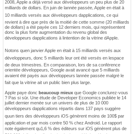
2008, Apple a déjà versé aux développeurs un peu plus de 20
milliards de dollars. En juin de lannée passée, Apple en était à
10 milliards versés aux développeurs dapplications, ce qui
revient à dire que près de la moitié de cette somme (20 milliards
de dollars) a été payée ces 12 derniers mois, qui représentent
donc la plus forte augmentation du revenu global des
développeurs dapplications à lintention de la vitrine dApple.
Notons quen janvier Apple en était à 15 milliards versés aux
développeurs, donc 5 milliards leur ont été versés en lespace
de deux trimestres. En comparaison, lors de sa conférence
orientée développeurs, Google avait avancé que 5 milliards
avaient été payés aux développeurs lannée passée malgré le
fait que la vitrine ait un public bien plus large.
Apple paye donc
beaucoup mieux
que Google conclurez-vous
? Pas si sûr. Une étude de Developer Economics publiée le 14
juillet dernier menée sur un univers de plus de 10 000
développeurs dapplications répartis dans 137 pays suggère
quun tiers des développeurs iOS génèrent moins de 100$ par
application et par mois contre 50 % chez Android. Le rapport
note également qu1,6 % des éditeurs sur iOS génèrent plus de