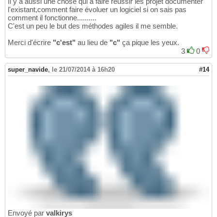
Il y a aussi une chose qui a faire réussir les projet documenter
l'existant,comment faire évoluer un logiciel si on sais pas
comment il fonctionne..........
C'est un peu le but des méthodes agiles il me semble.
Merci d'écrire
"c'est"
au lieu de
"c"
ça pique les yeux.
3
0
super_navide
,
le 21/07/2014 à 16h20
#14
Envoyé par
valkirys