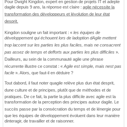
Pour Dwight Kingdon, expert en gestion de projets IT et adepte
dagile depuis 9 ans, la réponse est claire :
agile nécessite la
transformation des développeurs et lévolution de leur état
desprit.
Kingdon souligne un fait important : «
les équipes de
développement qui échouent lors de ladoption dAgile mettent
trop laccent sur les parties les plus faciles, mais ne consacrent
pas assez de temps et defforts aux parties les plus difficiles
».
Dailleurs, au sein de la communauté agile une phrase
récurrente illustre ce constat : «
Agile est simple, mais nest pas
facile
». Alors, que faut-il en déduire ?
Tout dabord, il faut noter quagile relève plus dun état desprit,
dune culture et de principes, plutôt que de méthodes et de
pratiques. De ce fait, la partie la plus difficile avec agile est la
transformation de la perception des principes autour dagile. Le
succès passe par la consécration du temps et de lénergie pour
que les équipes de développement évoluent dans leur manière
dinteragir, de travailler et de raisonner.