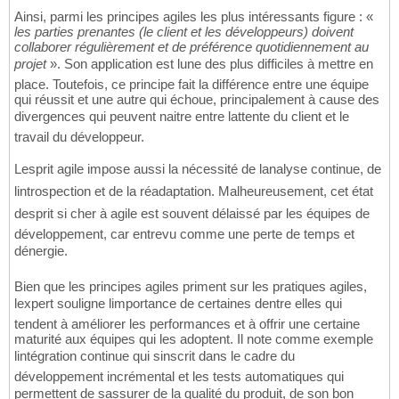
Ainsi, parmi les principes agiles les plus intéressants figure : «
les parties prenantes (le client et les développeurs) doivent
collaborer régulièrement et de préférence quotidiennement au
projet
». Son application est lune des plus difficiles à mettre en
place. Toutefois, ce principe fait la différence entre une équipe
qui réussit et une autre qui échoue, principalement à cause des
divergences qui peuvent naitre entre lattente du client et le
travail du développeur.
Lesprit agile impose aussi la nécessité de lanalyse continue, de
lintrospection et de la réadaptation. Malheureusement, cet état
desprit si cher à agile est souvent délaissé par les équipes de
développement, car entrevu comme une perte de temps et
dénergie.
Bien que les principes agiles priment sur les pratiques agiles,
lexpert souligne limportance de certaines dentre elles qui
tendent à améliorer les performances et à offrir une certaine
maturité aux équipes qui les adoptent. Il note comme exemple
lintégration continue qui sinscrit dans le cadre du
développement incrémental et les tests automatiques qui
permettent de sassurer de la qualité du produit, de son bon