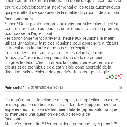
Il note comme exemple lintégration continue qui sinscrit dans le
cadre du développement incrémental et les tests automatiques
qui permettent de sassurer de la qualité du produit, de son bon
fonctionnement.
Super ! Deux points primordiaux mais parmi les plus difficile à
concrétiser et ce n'est pas les deux choses à faire en premier,
pour passer à l'agile il faut :
- le conditionnement : arriver à l'heure aux réunions le matin ,
utiliser un tableau, faire des réunions pour apprendre à répartir
le travail dans la durée et ne pas se précipiter...
- calibrer les sprints donc accepter les retards, erreurs,
"mauvaise" organisation pendant une certaine période.
En gros le début c'est l'humain, la citation parle de réunions
clients et de technique cela est visible donc apprécié de la
direction mais s'éloigne des priorités du passage à l'agile.
1
2
Patriarch24
,
le 21/07/2014 à 10h17
#5
Pour qu'un projet fonctionne c simple , une spécification claire ,
une expression de besoins claire , des développeurs avec de
expériences , un plan de test bien détaillé (apres automatique
ou manuel c une question de coup ) et voilà ça
fonctionne...........
Mais c'est bien sûr !!! Pourquoi donc personne n'y a pensé ?!