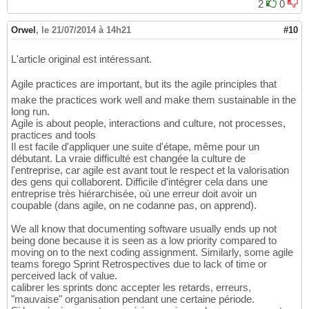
2
0
Orwel
,
le 21/07/2014 à 14h21
#10
L'article original est intéressant.
Agile practices are important, but its the agile principles that
make the practices work well and make them sustainable in the
long run.
Agile is about people, interactions and culture, not processes,
practices and tools
Il est facile d'appliquer une suite d'étape, même pour un
débutant. La vraie difficulté est changée la culture de
l'entreprise, car agile est avant tout le respect et la valorisation
des gens qui collaborent. Difficile d'intégrer cela dans une
entreprise très hiérarchisée, où une erreur doit avoir un
coupable (dans agile, on ne codanne pas, on apprend).
We all know that documenting software usually ends up not
being done because it is seen as a low priority compared to
moving on to the next coding assignment. Similarly, some agile
teams forego Sprint Retrospectives due to lack of time or
perceived lack of value.
calibrer les sprints donc accepter les retards, erreurs,
"mauvaise" organisation pendant une certaine période.