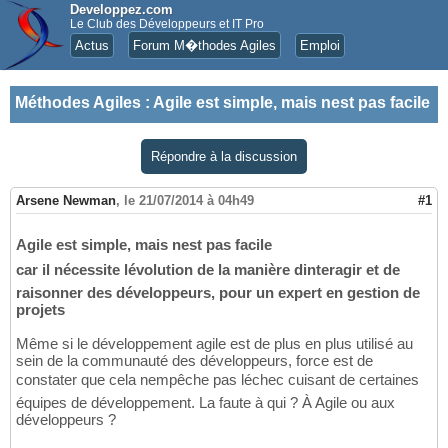
Developpez.com
Le Club des Développeurs et IT Pro
Actus
Forum M�thodes Agiles
Emploi
Méthodes Agiles
:
Agile est simple, mais nest pas facile
Répondre à la discussion
Arsene Newman
,
le 21/07/2014 à 04h49
#1
Agile est simple, mais nest pas facile
car il nécessite lévolution de la manière dinteragir et de
raisonner des développeurs, pour un expert en gestion de
projets
Même si le développement agile est de plus en plus utilisé au
sein de la communauté des développeurs, force est de
constater que cela nempêche pas léchec cuisant de certaines
équipes de développement. La faute à qui ? À Agile ou aux
développeurs ?