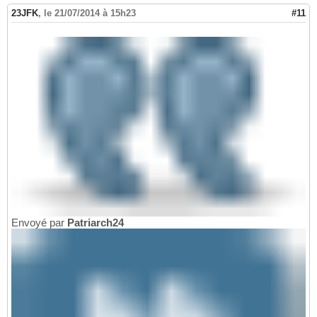
23JFK
,
le 21/07/2014 à 15h23
#11
Envoyé par
Patriarch24