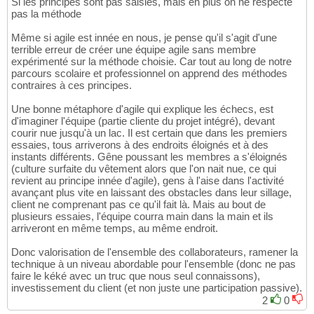
Si les principes sont pas saisies, mais en plus on ne respecte
pas la méthode
Même si agile est innée en nous, je pense qu'il s'agit d'une
terrible erreur de créer une équipe agile sans membre
expérimenté sur la méthode choisie. Car tout au long de notre
parcours scolaire et professionnel on apprend des méthodes
contraires à ces principes.
Une bonne métaphore d'agile qui explique les échecs, est
d'imaginer l'équipe (partie cliente du projet intégré), devant
courir nue jusqu'à un lac. Il est certain que dans les premiers
essaies, tous arriverons à des endroits éloignés et à des
instants différents. Gêne poussant les membres a s'éloignés
(culture surfaite du vêtement alors que l'on nait nue, ce qui
revient au principe innée d'agile), gens à l'aise dans l'activité
avançant plus vite en laissant des obstacles dans leur sillage,
client ne comprenant pas ce qu'il fait là. Mais au bout de
plusieurs essaies, l'équipe courra main dans la main et ils
arriveront en même temps, au même endroit.
Donc valorisation de l'ensemble des collaborateurs, ramener la
technique à un niveau abordable pour l'ensemble (donc ne pas
faire le kéké avec un truc que nous seul connaissons),
investissement du client (et non juste une participation passive).
2
0