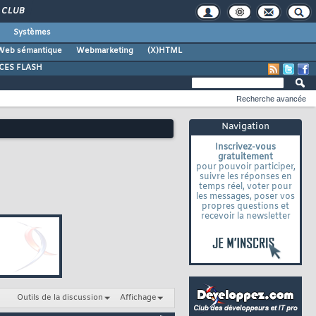
CLUB
Systèmes
Web sémantique
Webmarketing
(X)HTML
CES FLASH
Recherche avancée
Navigation
Inscrivez-vous
gratuitement
pour pouvoir participer,
suivre les réponses en
temps réel, voter pour
les messages, poser vos
propres questions et
recevoir la newsletter
Outils de la discussion
Affichage