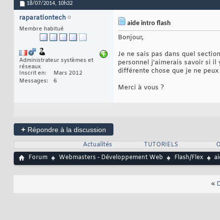
18/07/2014,
10h32
raparationtech
aide intro flash
Membre habitué
Bonjour,
Je ne sais pas dans quel section
Administrateur systèmes et
personnel j'aimerais savoir si il
réseaux
différente chose que je ne peux 
Inscrit en
Mars 2012
Messages
6
Merci à vous ?
+
Répondre à la discussion
Actualités
TUTORIELS
O
Forum
Webmasters - Développement Web
Flash/Flex
ai
«
D