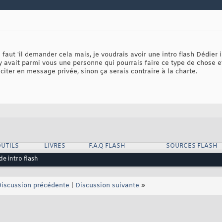
 faut 'il demander cela mais, je voudrais avoir une intro flash Dédier
 y avait parmi vous une personne qui pourrais faire ce type de chose et 
citer en message privée, sinon ça serais contraire à la charte.
UTILS
LIVRES
F.A.Q FLASH
SOURCES FLASH
de intro flash
iscussion précédente
|
Discussion suivante
»