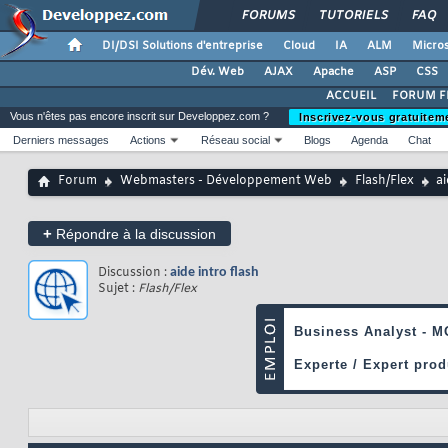
FORUMS
TUTORIELS
FAQ
DI/DSI Solutions d'entreprise
Cloud
IA
ALM
Micros
Dév. Web
AJAX
Apache
ASP
CSS
ACCUEIL
FORUM F
Vous n'êtes pas encore inscrit sur Developpez.com ?
Inscrivez-vous gratuitem
Derniers messages
Actions
Réseau social
Blogs
Agenda
Chat
Forum
Webmasters - Développement Web
Flash/Flex
ai
+
Répondre à la discussion
Discussion :
aide intro flash
Sujet :
Flash/Flex