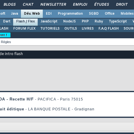
BLOGS
CHAT
NEWSLETTER
EMPLOI
ÉTUDES
DROIT
oft
Java
Dév. Web
EDI
Programmation
SGBD
Office
Mobiles
Dart
Flash / Flex
JavaScript
NodeJS
PHP
Ruby
TypeScript
LASH
FORUM FLEX
TUTORIELS
OUTILS
LIVRES
F.A.Q FLASH
SOUR
ent !
Règles
de intro flash