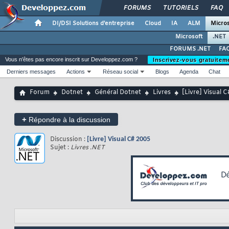
FORUMS
TUTORIELS
FAQ
DI/DSI Solutions d'entreprise
Cloud
IA
ALM
Micros
Microsoft
.NET
FORUMS .NET
FAQ
Vous n'êtes pas encore inscrit sur Developpez.com ?
Inscrivez-vous gratuitem
Derniers messages
Actions
Réseau social
Blogs
Agenda
Chat
Forum
Dotnet
Général Dotnet
Livres
[Livre] Visual 
+
Répondre à la discussion
Discussion :
[Livre] Visual C# 2005
Sujet :
Livres .NET