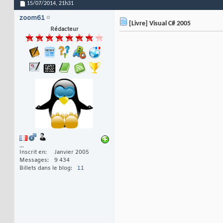
15/07/2014,
21h31
zoom61
[Livre] Visual C# 2005
Rédacteur
...
Inscrit en
Janvier 2005
Messages
9 434
Billets dans le blog
11