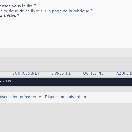
ensez-vous le lire ?
 critique de ce livre sur la page de la rubrique ?
 à faire ?
SOURCES .NET
LIVRES .NET
OUTILS .NET
AZURE 
C# 2005
iscussion précédente
|
Discussion suivante
»