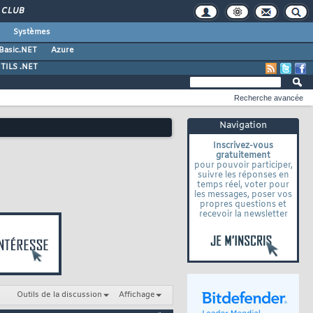
CLUB
Systèmes
 Basic.NET
Azure
TILS .NET
Recherche avancée
Navigation
Inscrivez-vous
gratuitement
pour pouvoir participer,
suivre les réponses en
temps réel, voter pour
les messages, poser vos
propres questions et
recevoir la newsletter
Outils de la discussion
Affichage