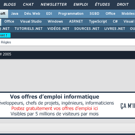
BLOGS
CHAT
NEWSLETTER
EMPLOI
ÉTUDES
DROIT
oft
Java
Dév. Web
EDI
Programmation
SGBD
Office
Mobiles
Office
Visual Studio
Windows
ASP.NET
TypeScript
C#
Visual
 .NET
TUTORIELS .NET
VIDÉOS .NET
SOURCES .NET
LIVRES .NET
OU
ent !
Règles
C# 2005