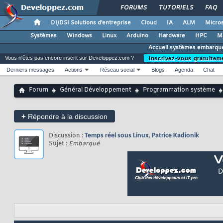
FORUMS
TUTORIELS
FAQ
DI/DSI Solutions d'entreprise
Cloud
IA
ALM
Micros
Systèmes
Windows
Linux
Arduino
Hardware
HPC
M
Accueil systèmes embarqu
Vous n'êtes pas encore inscrit sur Developpez.com ?
Inscrivez-vous gratuitem
Derniers messages
Actions
Réseau social
Blogs
Agenda
Chat
Forum
Général Développement
Programmation système
+
Répondre à la discussion
Discussion :
Temps réel sous Linux, Patrice Kadionik
Sujet :
Embarqué