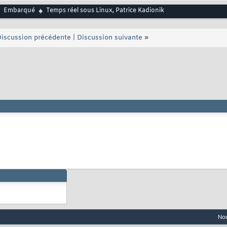
Embarqué
Temps réel sous Linux, Patrice Kadionik
iscussion précédente
|
Discussion suivante
»
Nou