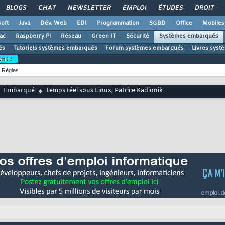
BLOGS
CHAT
NEWSLETTER
EMPLOI
ÉTUDES
DROIT
oft
Java
Dév. Web
EDI
Programmation
SGBD
Office
Mobiles
ac
Raspberry Pi
Réseau
Green IT
Sécurité
Systèmes embarqués
és
Tutoriels systèmes embarqués
Forum systèmes embarqués
Livres sys
ent !
Règles
Embarqué
Temps réel sous Linux, Patrice Kadionik