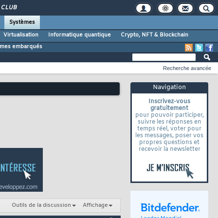
CLUB
Systèmes
Virtualisation
Informatique quantique
Crypto, NFT & Blockchain
tèmes embarqués
Recherche avancée
Navigation
Inscrivez-vous
gratuitement
pour pouvoir participer,
suivre les réponses en
temps réel, voter pour
les messages, poser vos
propres questions et
recevoir la newsletter
Outils de la discussion
Affichage