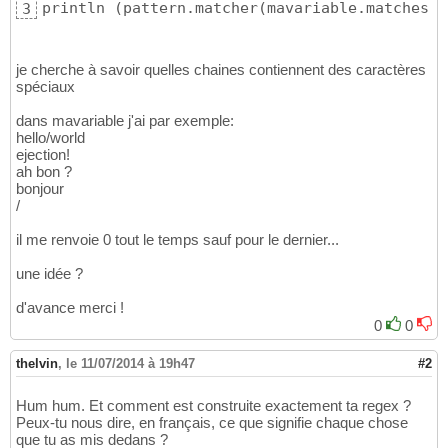
println 
(
pattern.matcher
(
mavariable.matches
(
)
3
je cherche à savoir quelles chaines contiennent des caractères
spéciaux
dans mavariable j'ai par exemple:
hello/world
ejection!
ah bon ?
bonjour
/
il me renvoie 0 tout le temps sauf pour le dernier...
une idée ?
d'avance merci !
0
0
thelvin
,
le 11/07/2014 à 19h47
#2
Hum hum. Et comment est construite exactement ta regex ?
Peux-tu nous dire, en français, ce que signifie chaque chose
que tu as mis dedans ?