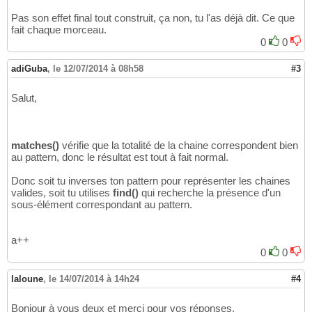
Pas son effet final tout construit, ça non, tu l'as déjà dit. Ce que
fait chaque morceau.
0
0
adiGuba
,
le 12/07/2014 à 08h58
#3
Salut,
matches()
vérifie que la totalité de la chaine correspondent bien
au pattern, donc le résultat est tout à fait normal.
Donc soit tu inverses ton pattern pour représenter les chaines
valides, soit tu utilises
find()
qui recherche la présence d'un
sous-élément correspondant au pattern.
a++
0
0
laloune
,
le 14/07/2014 à 14h24
#4
Bonjour à vous deux et merci pour vos réponses,