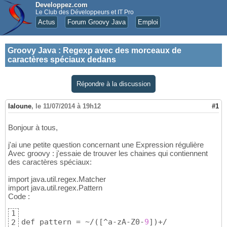
Developpez.com
Le Club des Développeurs et IT Pro
Actus
Forum Groovy Java
Emploi
Groovy Java
:
Regexp avec des morceaux de
caractères spéciaux dedans
Répondre à la discussion
laloune
,
le 11/07/2014 à 19h12
#1
Bonjour à tous,
j'ai une petite question concernant une Expression régulière
Avec groovy : j'essaie de trouver les chaines qui contiennent
des caractères spéciaux:
import java.util.regex.Matcher
import java.util.regex.Pattern
Code :
1
def pattern = ~/
(
[
^a-zA-Z0-
9
]
)
+/

2