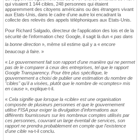
qui visaient 1 144 cibles, 248 personnes qui étaient
apparemment des citoyens américains ou des étrangers vivant
aux Etats-Unis, dans le cadre d'une autre loi encadrant la
collecte des relevés des appels téléphoniques aux Etats-Unis.
Pour Richard Salgado, directeur de l'application des lois et de la
sécurité de l'information chez Google, il sagit là dun «
pas dans
la bonne direction
», même sil estime quil y a «
encore
beaucoup à faire.
»
«
Le gouvernement fait son rapport d'une manière qui ne permet
pas de le comparer à ceux des entreprises, tel que le rapport
Google Transparency. Pour être plus spécifique, le
gouvernement a choisi de publier une estimation du nombre de
"cibles" qu'il a visées, plutôt que le nombre de «comptes» mis
en cause
», explique-t-il.
«
Cela signifie que lorsque la «cible» est une organisation
composée de plusieurs personnes et que le gouvernement
utilise FISA pour exiger la divulgation d'informations aux
différents fournisseurs sur les nombreux comptes utilisés par
ces personnes, couvrant un large éventail de services, son
rapport ne prendra probablement en compte que l'existence
d'une cible
»a-t-il conclu.