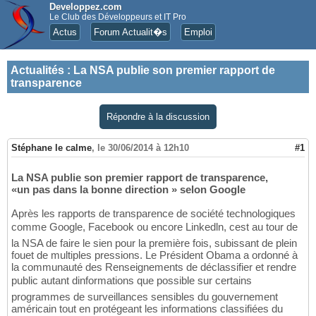
Developpez.com
Le Club des Développeurs et IT Pro
Actus
Forum Actualit�s
Emploi
Actualités
:
La NSA publie son premier rapport de
transparence
Répondre à la discussion
Stéphane le calme
,
le 30/06/2014 à 12h10
#1
La NSA publie son premier rapport de transparence,
«un pas dans la bonne direction » selon Google
Après les rapports de transparence de société technologiques
comme Google, Facebook ou encore Linkedln, cest au tour de
la NSA de faire le sien pour la première fois, subissant de plein
fouet de multiples pressions. Le Président Obama a ordonné à
la communauté des Renseignements de déclassifier et rendre
public autant dinformations que possible sur certains
programmes de surveillances sensibles du gouvernement
américain tout en protégeant les informations classifiées du