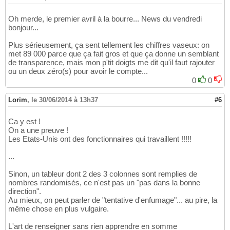
Oh merde, le premier avril à la bourre... News du vendredi
bonjour...
Plus sérieusement, ça sent tellement les chiffres vaseux: on
met 89 000 parce que ça fait gros et que ça donne un semblant
de transparence, mais mon p'tit doigts me dit qu'il faut rajouter
ou un deux zéro(s) pour avoir le compte...
0
0
Lorim
,
le 30/06/2014 à 13h37
#6
Ca y est !
On a une preuve !
Les Etats-Unis ont des fonctionnaires qui travaillent !!!!!
...
Sinon, un tableur dont 2 des 3 colonnes sont remplies de
nombres randomisés, ce n'est pas un "pas dans la bonne
direction".
Au mieux, on peut parler de "tentative d'enfumage"... au pire, la
même chose en plus vulgaire.
L'art de renseigner sans rien apprendre en somme