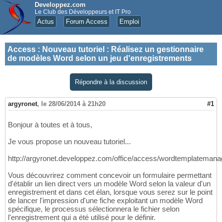
Developpez.com
Le Club des Développeurs et IT Pro
Actus
Forum Access
Emploi
Access
:
Nouveau tutoriel : Réalisez un gestionnaire
de modèles Word selon un jeu d'enregistrements
Répondre à la discussion
argyronet
,
le 28/06/2014 à 21h20
#1
Bonjour à toutes et à tous,
Je vous propose un nouveau tutoriel...
http://argyronet.developpez.com/office/access/wordtemplatemana
Vous découvrirez comment concevoir un formulaire permettant
d'établir un lien direct vers un modèle Word selon la valeur d'un
enregistrement et dans cet élan, lorsque vous serez sur le point
de lancer l'impression d'une fiche exploitant un modèle Word
spécifique, le processus sélectionnera le fichier selon
l'enregistrement qui a été utilisé pour le définir.