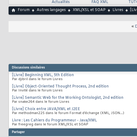
Actualités
FAQ XML
TUT
Forum
Autres langages
XML/XSL et SOAP
Livres
[Li
«
D
Discussions similaires
[Livre] Beginning XML, 5th Edition
Par djibril dans le forum Livres
[Livre] Object-Oriented Thought Process, 2nd edition
Par Invité dans le forum Livres
[Livre] Semantic Web for the Working Ontologist, 2nd edition
Par snake264 dans le forum Livres
[Livre] Choix entre JAVA/XML et J2EE
Par methodman225 dans le forum Format d'échange (XML, JSON...)
Livre : Les Cahiers du Programmeur - Java/XML
Par freegreg dans le forum XML/XSL et SOAP
Partager