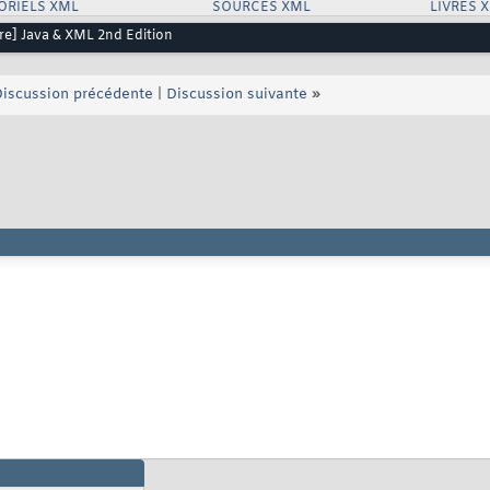
ORIELS XML
SOURCES XML
LIVRES 
vre] Java & XML 2nd Edition
iscussion précédente
|
Discussion suivante
»