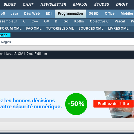
BLOGS
CHAT
NEWSLETTER
EMPLOI
ÉTUDES
DROIT
oft
Java
Dév. Web
EDI
Programmation
SGBD
Office
Mobiles
ssembleur
C
C++
C#
D
Go
Kotlin
Objective C
Pascal
Pe
FORUM XML
FAQ XML
TUTORIELS XML
SOURCES XML
LIVRES XML
ent !
Règles
vre] Java & XML 2nd Edition