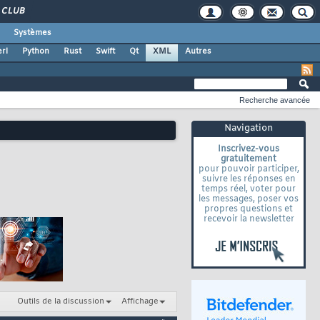
CLUB
Systèmes
rl
Python
Rust
Swift
Qt
XML
Autres
Recherche avancée
Navigation
Inscrivez-vous
gratuitement
pour pouvoir participer,
suivre les réponses en
temps réel, voter pour
les messages, poser vos
propres questions et
recevoir la newsletter
Outils de la discussion
Affichage