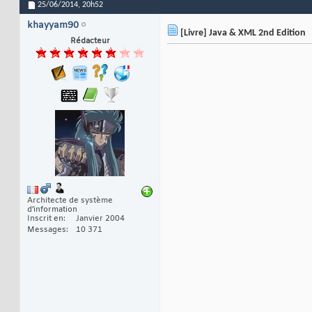
25/06/2014,
20h52
khayyam90
[Livre] Java & XML 2nd Edition
Rédacteur
Architecte de système
d’information
Inscrit en
Janvier 2004
Messages
10 371