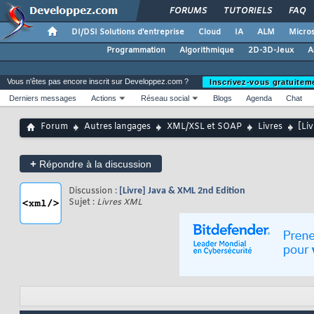
FORUMS
TUTORIELS
FAQ
DI/DSI Solutions d'entreprise
Cloud
IA
ALM
Micros
Programmation
Algorithmique
2D-3D-Jeux
A
Vous n'êtes pas encore inscrit sur Developpez.com ?
Inscrivez-vous gratuitem
Derniers messages
Actions
Réseau social
Blogs
Agenda
Chat
Forum
Autres langages
XML/XSL et SOAP
Livres
[Li
+
Répondre à la discussion
Discussion :
[Livre] Java & XML 2nd Edition
Sujet :
Livres XML