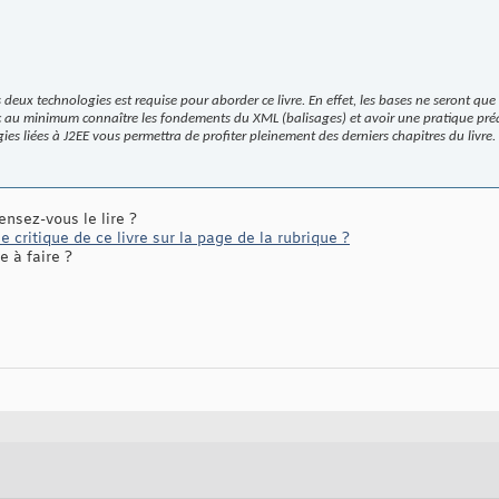
eux technologies est requise pour aborder ce livre. En effet, les bases ne seront qu
nc au minimum connaître les fondements du XML (balisages) et avoir une pratique pré
es liées à J2EE vous permettra de profiter pleinement des derniers chapitres du livre.
ensez-vous le lire ?
 critique de ce livre sur la page de la rubrique ?
 à faire ?