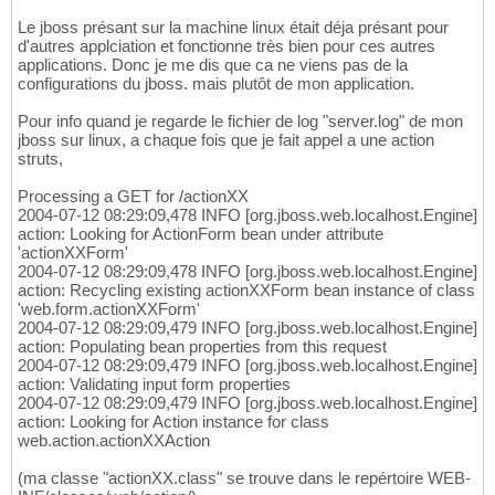
Le jboss présant sur la machine linux était déja présant pour
d'autres applciation et fonctionne très bien pour ces autres
applications. Donc je me dis que ca ne viens pas de la
configurations du jboss. mais plutôt de mon application.
Pour info quand je regarde le fichier de log "server.log" de mon
jboss sur linux, a chaque fois que je fait appel a une action
struts,
Processing a GET for /actionXX
2004-07-12 08:29:09,478 INFO [org.jboss.web.localhost.Engine]
action: Looking for ActionForm bean under attribute
'actionXXForm'
2004-07-12 08:29:09,478 INFO [org.jboss.web.localhost.Engine]
action: Recycling existing actionXXForm bean instance of class
'web.form.actionXXForm'
2004-07-12 08:29:09,479 INFO [org.jboss.web.localhost.Engine]
action: Populating bean properties from this request
2004-07-12 08:29:09,479 INFO [org.jboss.web.localhost.Engine]
action: Validating input form properties
2004-07-12 08:29:09,479 INFO [org.jboss.web.localhost.Engine]
action: Looking for Action instance for class
web.action.actionXXAction
(ma classe "actionXX.class" se trouve dans le repértoire WEB-