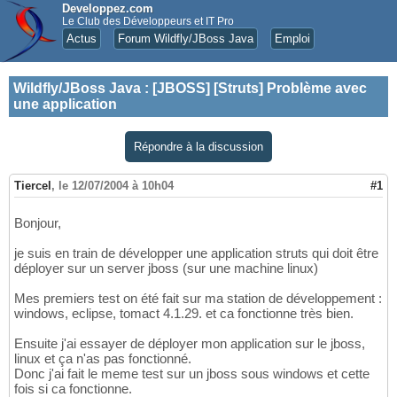
Developpez.com
Le Club des Développeurs et IT Pro
Actus
Forum Wildfly/JBoss Java
Emploi
Wildfly/JBoss Java
:
[JBOSS] [Struts] Problème avec
une application
Répondre à la discussion
Tiercel
,
le 12/07/2004 à 10h04
#1
Bonjour,
je suis en train de développer une application struts qui doit être
déployer sur un server jboss (sur une machine linux)
Mes premiers test on été fait sur ma station de développement :
windows, eclipse, tomact 4.1.29. et ca fonctionne très bien.
Ensuite j'ai essayer de déployer mon application sur le jboss,
linux et ça n'as pas fonctionné.
Donc j'ai fait le meme test sur un jboss sous windows et cette
fois si ca fonctionne.