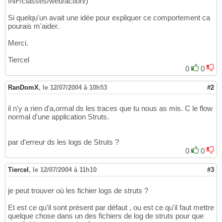
INF/classes/web/action/)
Si quelqu'un avait une idée pour expliquer ce comportement ca
pourais m'aider.
Merci.
Tiercel
0
0
RanDomX
,
le 12/07/2004 à 10h53
#2
il n'y a rien d'a,ormal ds les traces que tu nous as mis. C le flow
normal d'une application Struts.
par d'erreur ds les logs de Struts ?
0
0
Tiercel
,
le 12/07/2004 à 11h10
#3
je peut trouver où les fichier logs de struts ?
Et est ce qu'il sont présent par défaut , ou est ce qu'il faut mettre
quelque chose dans un des fichiers de log de struts pour que