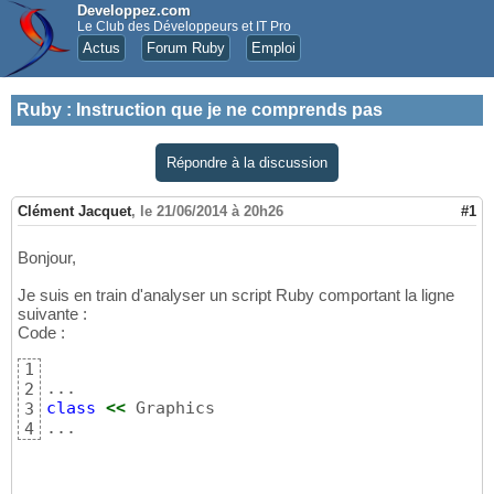
Developpez.com
Le Club des Développeurs et IT Pro
Actus
Forum Ruby
Emploi
Ruby
:
Instruction que je ne comprends pas
Répondre à la discussion
Clément Jacquet
,
le 21/06/2014 à 20h26
#1
Bonjour,
Je suis en train d'analyser un script Ruby comportant la ligne
suivante :
Code :
1
2
class
<<
 Graphics

3
...
4