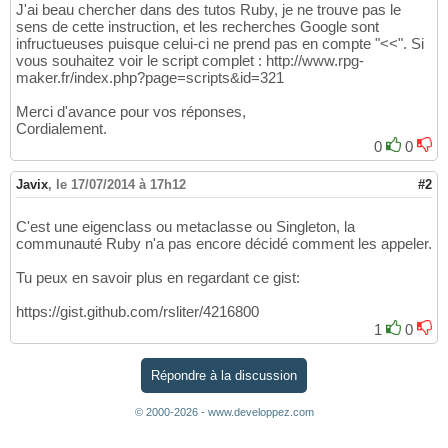
J'ai beau chercher dans des tutos Ruby, je ne trouve pas le
sens de cette instruction, et les recherches Google sont
infructueuses puisque celui-ci ne prend pas en compte "<<". Si
vous souhaitez voir le script complet : http://www.rpg-
maker.fr/index.php?page=scripts&id=321
Merci d'avance pour vos réponses,
Cordialement.
0
0
Javix
,
le 17/07/2014 à 17h12
#2
C'est une eigenclass ou metaclasse ou Singleton, la
communauté Ruby n'a pas encore décidé comment les appeler.
Tu peux en savoir plus en regardant ce gist:
https://gist.github.com/rsliter/4216800
1
0
Répondre à la discussion
© 2000-2026 - www.developpez.com