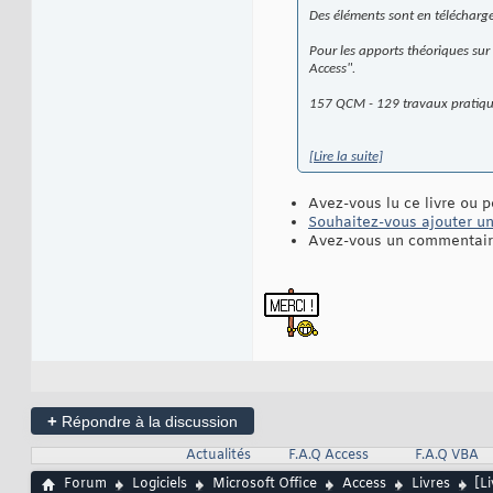
Des éléments sont en télécharge
Pour les apports théoriques sur 
Access".
157 QCM - 129 travaux pratiques
[Lire la suite]
Avez-vous lu ce livre ou p
Souhaitez-vous ajouter une
Avez-vous un commentaire
+
Répondre à la discussion
Actualités
F.A.Q Access
F.A.Q VBA
Forum
Logiciels
Microsoft Office
Access
Livres
[L