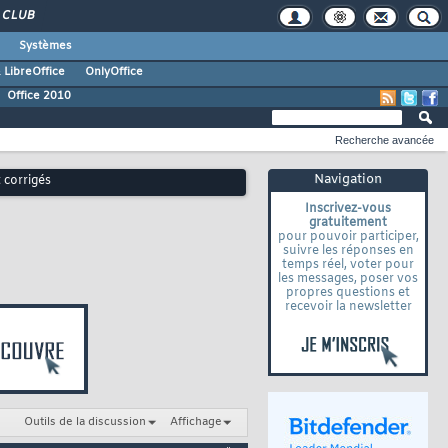
CLUB
Systèmes
 LibreOffice
OnlyOffice
Office 2010
Recherche avancée
Navigation
 corrigés
Inscrivez-vous
gratuitement
pour pouvoir participer,
suivre les réponses en
temps réel, voter pour
les messages, poser vos
propres questions et
recevoir la newsletter
Outils de la discussion
Affichage