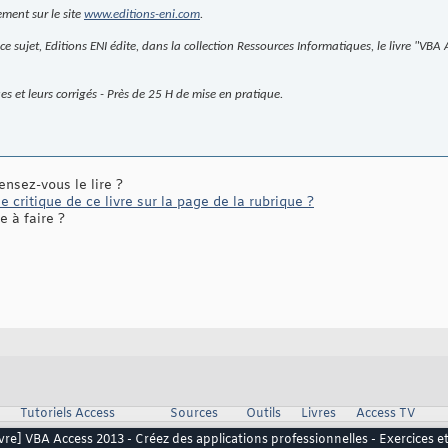
ment sur le site
www.editions-eni.com
.
ce sujet, Editions ENI édite, dans la collection Ressources Informatiques, le livre "V
 et leurs corrigés - Près de 25 H de mise en pratique.
ensez-vous le lire ?
 critique de ce livre sur la page de la rubrique ?
 à faire ?
Tutoriels Access
Sources
Outils
Livres
Access TV
ivre] VBA Access 2013 - Créez des applications professionnelles - Exercices et