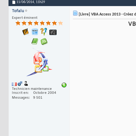
11/06/2014,
11h29
Tofalu
[Livre] VBA Access 2013 - Créez d
Expert éminent
VB
Technicien maintenance
Inscrit en
Octobre 2004
Messages
9 501