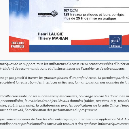
pratiques de ce support, tous les utilisateurs d'Access 2013 seront capables d'initie
néficiant de recommandations et d'astuces issues de l'expérience de développeurs.
sage progressif à travers les grandes phases d'un projet Access. La première partie s'
uccèdent la réalisation des interfaces utilisateur, la manipulation des données de la 
ifficulté croissante, basés sur des exemples concrets, l'ouvrage couvre les domaines 
s personnalisées, la maîtrise des objets liés aux données (tables, requêtes, SQL, reco
ire, état, imprimante), la collaboration avec les applications de la suite Office, l'imp
ement de travail, l'amélioration des performances du programme.
que, vous disposerez de tous les éléments requis pour réaliser une application VBA Ac
otidiennes et professionnelles sans avoir recours à des systèmes informatiques comp