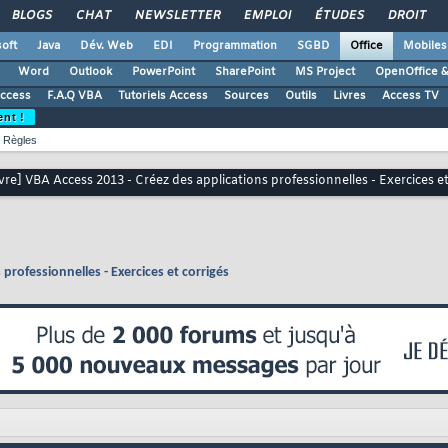
BLOGS
CHAT
NEWSLETTER
EMPLOI
ÉTUDES
DROIT
oft
Java
Dév. Web
EDI
Programmation
SGBD
Office
Mobiles
Word
Outlook
PowerPoint
SharePoint
MS Project
OpenOffice &
Access
F.A.Q VBA
Tutoriels Access
Sources
Outils
Livres
Access TV
ent !
Règles
ivre] VBA Access 2013 - Créez des applications professionnelles - Exercices et
 professionnelles - Exercices et corrigés