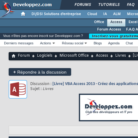
FORUMS
TUTORIELS
FAQ
DI/DSI Solutions d'entreprise
Cloud
IA
ALM
Micros
Office
Access
Excel
Forum Access
F.A.Q 
Vous n'êtes pas encore inscrit sur Developpez.com ?
Inscrivez-vous gratuitem
Derniers messages
Actions
Réseau social
Blogs
Agenda
Chat
Forum
Logiciels
Microsoft Office
Access
Livres
[L
+
Répondre à la discussion
Discussion :
[Livre] VBA Access 2013 - Créez des applications
Sujet :
Livres