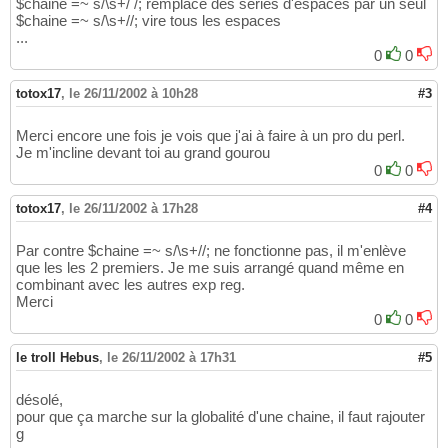
$chaine =~ s/\s+/ /; remplace des séries d'espaces par un seul
$chaine =~ s/\s+//; vire tous les espaces
...
0
0
totox17
,
le 26/11/2002 à 10h28
#3
Merci encore une fois je vois que j'ai à faire à un pro du perl.
Je m'incline devant toi au grand gourou
0
0
totox17
,
le 26/11/2002 à 17h28
#4
Par contre $chaine =~ s/\s+//; ne fonctionne pas, il m'enlève
que les les 2 premiers. Je me suis arrangé quand même en
combinant avec les autres exp reg.
Merci
0
0
le troll Hebus
,
le 26/11/2002 à 17h31
#5
désolé,
pour que ça marche sur la globalité d'une chaine, il faut rajouter
g