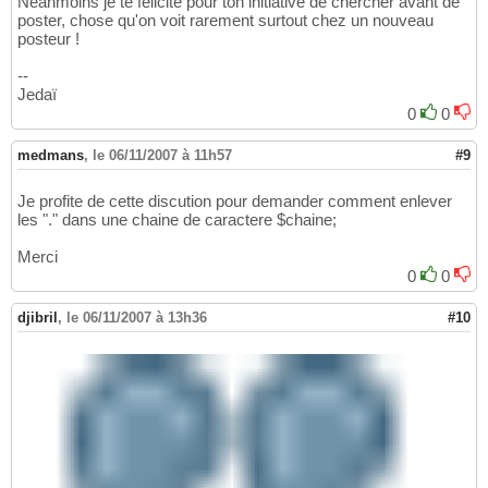
Néanmoins je te félicite pour ton initiative de chercher avant de
poster, chose qu'on voit rarement surtout chez un nouveau
posteur !
--
Jedaï
0
0
medmans
,
le 06/11/2007 à 11h57
#9
Je profite de cette discution pour demander comment enlever
les "." dans une chaine de caractere $chaine;
Merci
0
0
djibril
,
le 06/11/2007 à 13h36
#10