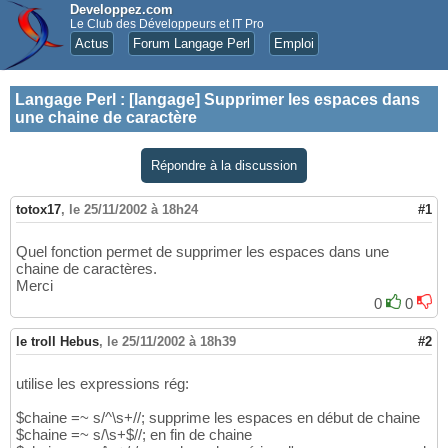
Developpez.com
Le Club des Développeurs et IT Pro
Actus
Forum Langage Perl
Emploi
Langage Perl
:
[langage] Supprimer les espaces dans
une chaine de caractère
Répondre à la discussion
totox17
,
le 25/11/2002 à 18h24
#1
Quel fonction permet de supprimer les espaces dans une
chaine de caractères.
Merci
0
0
le troll Hebus
,
le 25/11/2002 à 18h39
#2
utilise les expressions rég:
$chaine =~ s/^\s+//; supprime les espaces en début de chaine
$chaine =~ s/\s+$//; en fin de chaine