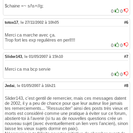
$chaine =~ s/\s+//g;
0
0
totox17
,
le 27/11/2002 à 10h05
#6
Merci ca marche avec ça.
Trop fort les exp regulières en perl!!!!
0
0
Slider143
,
le 01/05/2007 à 15h10
#7
Merci ca ma bcp servie
0
0
Jedai
,
le 01/05/2007 à 16h21
#8
Slider143, c'est gentil de remercier, mais ces messages datent
de 2002, il y a peu de chance pour que leur auteur lise jamais
tes remerciements... "Ressusciter" ainsi des posts très vieux et
morts est considéré comme une pratique à éviter sur ce forum,
abstient-toi à l'avenir (si tu as de nouvelles questions crée un
nouveau sujet (avec éventuellement un lien vers l'ancien), sinon
laisse les vieux sujets dormir en paix).