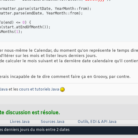
ormatter.parse
(
startDate, YearMonth::from
)
;

matter.parse
(
endDate, YearMonth::from
)
;

To
(
end
)
 <= 
0
)
{
n
(
start.atEndOfMonth
(
)
)
;

sMonths
(
1
)
er nous-même le Calendar, du moment qu'on représente le temps dire
itérer sur les mois et lister leurs derniers jours.
 calculer le mois suivant et la dernière date calendaire qu'il contie
erais incapable de te dire comment faire ça en Groovy, par contre.
Java
et les
cours et tutoriels Java
te discussion est résolue.
Livres Java
Sources Java
Outils, EDI & API Java
les derniers jours du mois entre 2 dates