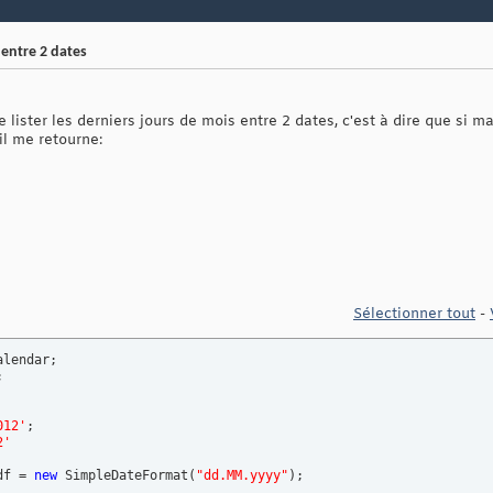
 entre 2 dates
lister les derniers jours de mois entre 2 dates, c'est à dire que si m
il me retourne:
Sélectionner tout
-


012'
;

2'
df = 
new
 SimpleDateFormat
(
"dd.MM.yyyy"
)
;  
