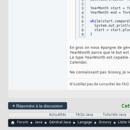
2
YearMonth start = f
3
YearMonth end = for
4
5
while
(
start.compare
6
  System.out.printl
7
  start = start.plu
8
}
9
En gros on nous épargne de gér
YearMonth parce que le but est d'
Le type YearMonth est capable de
Calendar.
Ne connaissant pas Groovy, je s
N'oubliez pas de consulter les
FAQ 
+
Cet
Répondre à la discussion
Actualités
FAQs Java
Tutoriels Java
Forum
Java
Général Java
Langage
Groovy
Lister 