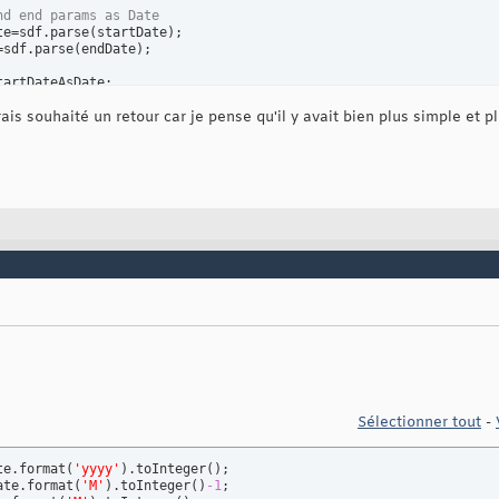
nd end params as Date
te=sdf.parse
(
startDate
)
;

=sdf.parse
(
endDate
)
;

artDateAsDate;

rais souhaité un retour car je pense qu'il y avait bien plus simple et 
alendar.getInstance
(
)
;

lendar.getInstance
(
)
;

te.format
(
'yyyy'
)
.toInteger
(
)
;

ate.format
(
'M'
)
.toInteger
(
)
-1
;

e.format
(
'M'
)
.toInteger
(
)
;

ate.format
(
'yyyy'
)
.toInteger
(
)
;

Date.format
(
'M'
)
.toInteger
(
)
-1
;

te.format
(
'M'
)
.toInteger
(
)
;

ar,currMonth,currDay
)
;

,endMonth,endDay
)
;

r.MONTH,
1
)
;

dCal
)
lendar.DAY_OF_MONTH,currCal.getActualMaximum
(
Calendar.DAY_OF_MON
rmat
(
currCal.getTime
(
)
)
;

Sélectionner tout
-
alendar.MONTH,
1
)
te.format
(
'yyyy'
)
.toInteger
(
)
;

ate.format
(
'M'
)
.toInteger
(
)
-1
;
