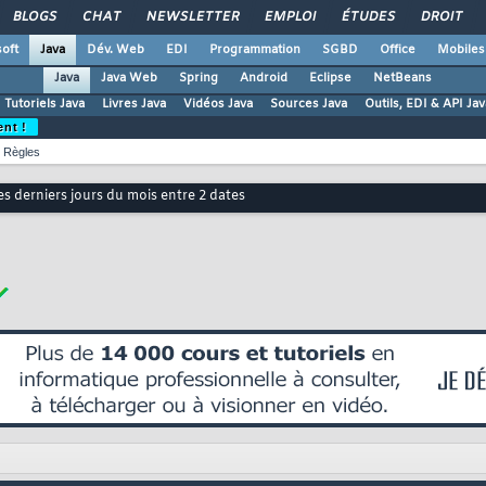
BLOGS
CHAT
NEWSLETTER
EMPLOI
ÉTUDES
DROIT
oft
Java
Dév. Web
EDI
Programmation
SGBD
Office
Mobiles
Java
Java Web
Spring
Android
Eclipse
NetBeans
Tutoriels Java
Livres Java
Vidéos Java
Sources Java
Outils, EDI & API Jav
ent !
Règles
les derniers jours du mois entre 2 dates