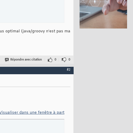
plus optimal (java/groovy n'est pas ma
Répondre avec citation
0
0
#2
TH
)
)
;

Visualiser dans une fenêtre à part