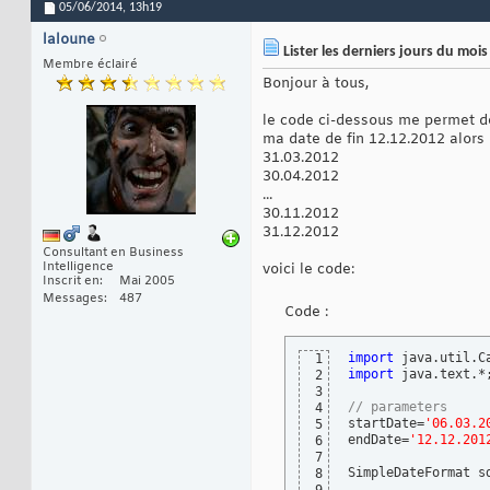
05/06/2014,
13h19
laloune
Lister les derniers jours du mois
Membre éclairé
Bonjour à tous,
le code ci-dessous me permet de 
ma date de fin 12.12.2012 alors 
31.03.2012
30.04.2012
...
30.11.2012
31.12.2012
Consultant en Business
Intelligence
voici le code:
Inscrit en
Mai 2005
Messages
487
Code :
import
1
import
 java.text.*;
2
3
// parameters
4
startDate=
'06.03.2
5
endDate=
'12.12.201
6
7
SimpleDateFormat s
8