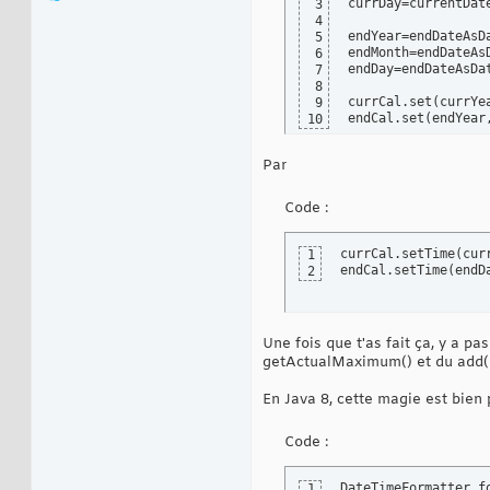
currDay=currentDat
3
4
endYear=endDateAsD
5
endMonth=endDateAs
6
endDay=endDateAsDa
7
8
currCal.set
(
currYe
9
endCal.set
(
endYear
10
Par
Code :
currCal.setTime
(
cur
1
endCal.setTime
(
endD
2
Une fois que t'as fait ça, y a pa
getActualMaximum() et du add
En Java 8, cette magie est bien 
Code :
DateTimeFormatter f
1