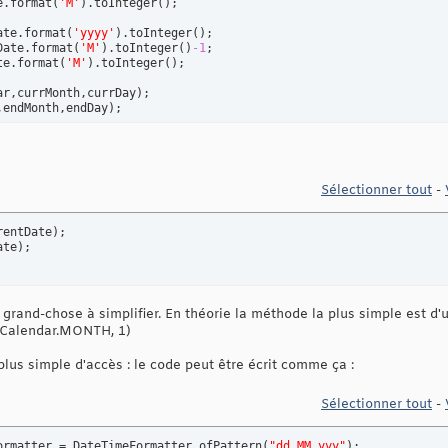
e.format
(
'M'
)
.toInteger
(
)
;

ate.format
(
'yyyy'
)
.toInteger
(
)
;

Date.format
(
'M'
)
.toInteger
(
)
-1
;

te.format
(
'M'
)
.toInteger
(
)
;

ar,currMonth,currDay
)
;

,endMonth,endDay
)
;
Sélectionner tout
-
rentDate
)
;

ate
)
;
s grand-chose à simplifier. En théorie la méthode la plus simple est d'u
(Calendar.MONTH, 1)
plus simple d'accès : le code peut être écrit comme ça :
Sélectionner tout
-
ormatter = DateTimeFormatter.ofPattern
(
"dd.MM.yyy"
)
;
