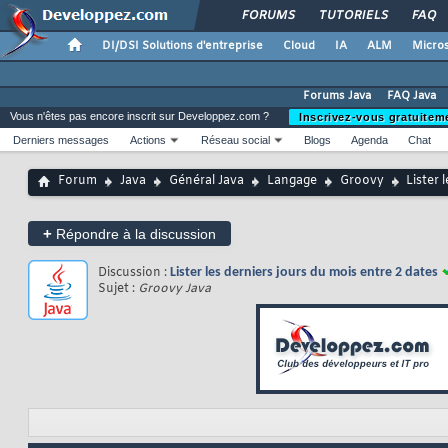
FORUMS
TUTORIELS
FAQ
DI/DSI Solutions d'entreprise
Cloud
IA
ALM
Micros
Forums Java
FAQ Java
Vous n'êtes pas encore inscrit sur Developpez.com ?
Inscrivez-vous gratuitem
Derniers messages
Actions
Réseau social
Blogs
Agenda
Chat
Forum
Java
Général Java
Langage
Groovy
Lister 
+
Répondre à la discussion
Discussion :
Lister les derniers jours du mois entre 2 dates
Sujet :
Groovy Java