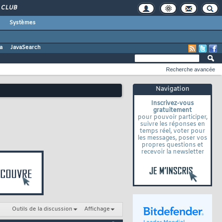
CLUB
Systèmes
a
JavaSearch
Recherche avancée
Navigation
Inscrivez-vous
gratuitement
pour pouvoir participer,
suivre les réponses en
temps réel, voter pour
les messages, poser vos
propres questions et
recevoir la newsletter
Outils de la discussion
Affichage