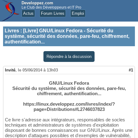
Developpez.com
Le Club des Développeurs et IT Pro
Actus
Forum Livres
Emploi
Livres
:
[Livre] GNU/Linux Fedora - Sécurité du
système, sécurité des données, pare-feu, chiffrement,
authentification...
Répondre à la discussion
Invité
,
le 05/06/2014 à 13h03
#1
GNU/Linux Fedora
Sécurité du système, sécurité des données, pare-feu,
chiffrement, authentification...
https://linux.developpez.com/livres/index/?
page=Distributions#L2746037823
Ce livre s'adresse aux intégrateurs, responsables de socles
techniques et administrateurs de systèmes d'exploitation
disposant de bonnes connaissances sur GNU/Linux. Après une
description d'attaques possibles et d'exemples de vulnérabilité,