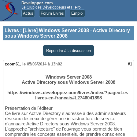
Developpez.com
Le Club des Développeurs et IT Pro
Actus
Forum Livres
Emploi
Livres
:
[Livre] Windows Server 2008 - Active Directory
sous Windows Server 2008
Répondre à la discussion
zoom61
,
le 05/06/2014 à 13h02
#1
Windows Server 2008
Active Directory sous Windows Server 2008
https://windows.developpez.com/livres/index/?page=Les-
livres-en-francais#L2746041898
Présentation de l'éditeur
Ce livre sur Active Directory s'adresse à des administrateurs
réseaux désireux de gérer une infrastructure de service
d'annuaire Active Directory sous Windows Server 2008.
L'approche "architecture" de l'ouvrage vous permet de bien
comprendre les concepts essentiels, de prendre conscience