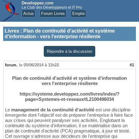
Developpez.com
Le Club des Développeurs et IT Pro
Actus
Forum Livres
Emploi
Livres
:
Plan de continuité d'activité et système
d'information - vers l'enterprise résiliente
Répondre à la discussion
forum
,
le 05/06/2014 à 11h22
#1
Plan de continuité d'activité et système d'information
vers l'enterprise résiliente
https://systeme.developpez.com/livres/index/?
page=Systemes-et-reseaux#L2100496034
Le
management de la continuité d'activité
est une discipline
émergente dont l'objectif est de préparer l'entreprise à faire face
aux crises qui peuvent paralyser ses activités. Englobant la
continuité du système d'information, il se matérialise dans un
plan de continuité d'activité (PCA) pragmatique, à jour et testé.
Cet ouvrage s'adresse aux décideurs de l'entreprise qui