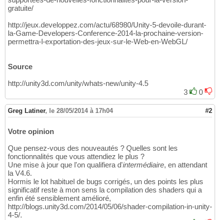
gratuite/
http://jeux.developpez.com/actu/68980/Unity-5-devoile-durant-
la-Game-Developers-Conference-2014-la-prochaine-version-
permettra-l-exportation-des-jeux-sur-le-Web-en-WebGL/
Source
http://unity3d.com/unity/whats-new/unity-4.5
3
0
Greg Latiner
,
le 28/05/2014 à 17h04
#2
Votre opinion
Que pensez-vous des nouveautés ? Quelles sont les
fonctionnalités que vous attendiez le plus ?
Une mise à jour que l'on qualifiera d'
intermédiaire
, en attendant
la V4.6.
Hormis le lot habituel de bugs corrigés, un des points les plus
significatif reste à mon sens la compilation des shaders qui a
enfin été sensiblement amélioré,
http://blogs.unity3d.com/2014/05/06/shader-compilation-in-unity-
4-5/.