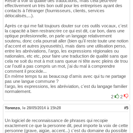
Reste à voir la qualité des traductions, mais cela peut-être
effectivement un très bon outil pour les entreprises ayant des
contacts à l'étranger (fournisseurs, clients, services
délocalisés,...).
Après ce qui me fait toujours douter sur ces outils vocaux, c'est
la capacité a bien restrancrire ce qui est dit, car bon, dans une
optique profesionnelle, on parle un langage relativement
soutenu, donc cela pourrait aller (bien qu'il reste toute une notion
d'accent et autres joyeusetés), mais dans une utilisation perso,
entre les abréviations, l'argo, les expressions régionales ou
nationales, etc etc, pour faire une traduction de qualité sans que
cela ne soit du mot à mot sans queue ni tête avec pleins de trou
car l'outil a pas compris un mot, j'ai du mal à comprendre
comment il procède...
En même temps tu as beaucoup d'amis avec qui tu ne partage
pas une langue commune ?
l'argo, les expressions, les abréviation, c'est du langage familier
normalement.
2
2
Yorenzo
,
le 28/05/2014 à 15h28
#5
Un logiciel de reconnaissance de phrases qui recopie
exactement ce que la personne dit, peut importe la voix de cette
personne (grave, aigüe, accent...) c'est du domaine du possible