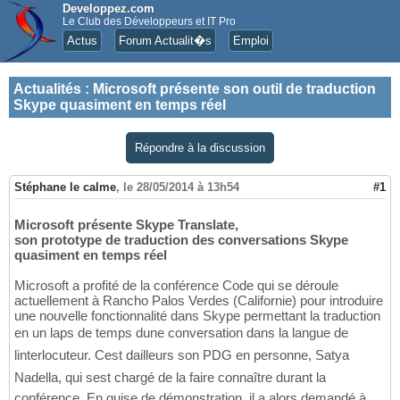
Developpez.com
Le Club des Développeurs et IT Pro
Actus
Forum Actualit�s
Emploi
Actualités
:
Microsoft présente son outil de traduction
Skype quasiment en temps réel
Répondre à la discussion
Stéphane le calme
,
le 28/05/2014 à 13h54
#1
Microsoft présente Skype Translate,
son prototype de traduction des conversations Skype
quasiment en temps réel
Microsoft a profité de la conférence Code qui se déroule
actuellement à Rancho Palos Verdes (Californie) pour introduire
une nouvelle fonctionnalité dans Skype permettant la traduction
en un laps de temps dune conversation dans la langue de
linterlocuteur. Cest dailleurs son PDG en personne, Satya
Nadella, qui sest chargé de la faire connaître durant la
conférence. En guise de démonstration, il a alors demandé à