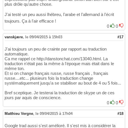
plus drôle qu'autre chose.
J'ai testé un peu aussi lhébreu, l'arabe et l'allemand à l'écrit
toujours. Ça à l'air efficace !
0
0
vanskjære
,
le 09/04/2015 à 15h03
#17
J'ai toujours un peu de crainte par rapport au traduction
automatique.
Ca me rappel ce http://danstonchat.com/13040.html. La
traduction n'était pas la même à l'époque mais était dans le
même ton.
Et si on change français russe, russe français , français
russe....etc... plusieurs fois la traduction change
systématiquement jusqu'a se stabiliser au bout de 4 ou 5 fois...
Bref sceptique. Je testerai la traduction de skype un de ces
jours par aquis de conscience.
0
0
Matthieu Vergne
,
le 09/04/2015 à 17h04
#18
Google trad aussi s'est amélioré. Il s'est mis à considérer la