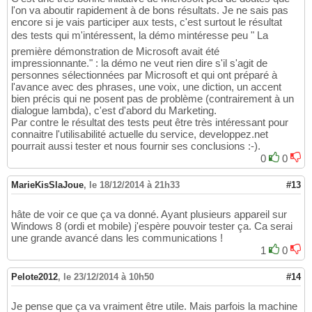
l'on va aboutir rapidement à de bons résultats. Je ne sais pas
encore si je vais participer aux tests, c'est surtout le résultat
des tests qui m'intéressent, la démo mintéresse peu " La
première démonstration de Microsoft avait été
impressionnante." : la démo ne veut rien dire s'il s'agit de
personnes sélectionnées par Microsoft et qui ont préparé à
l'avance avec des phrases, une voix, une diction, un accent
bien précis qui ne posent pas de problème (contrairement à un
dialogue lambda), c'est d'abord du Marketing.
Par contre le résultat des tests peut être très intéressant pour
connaitre l'utilisabilité actuelle du service, developpez.net
pourrait aussi tester et nous fournir ses conclusions :-).
0
0
MarieKisSlaJoue
,
le 18/12/2014 à 21h33
#13
hâte de voir ce que ça va donné. Ayant plusieurs appareil sur
Windows 8 (ordi et mobile) j'espère pouvoir tester ça. Ca serai
une grande avancé dans les communications !
1
0
Pelote2012
,
le 23/12/2014 à 10h50
#14
Je pense que ça va vraiment être utile. Mais parfois la machine