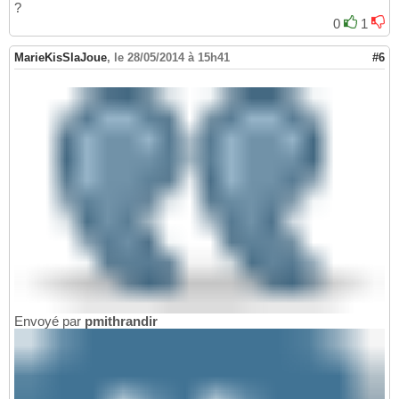
?
0
1
MarieKisSlaJoue
,
le 28/05/2014 à 15h41
#6
Envoyé par
pmithrandir