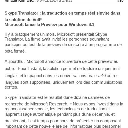
Hinault Romaric
,
le 04/11/2014 à 17h33
#10
Skype Translator : la traduction en temps réel sinvite dans
la solution de VoIP
Microsoft lance la Preview pour Windows 8.1
Il y a pratiquement un mois, Microsoft présentait Skype
Translator. La firme avait invité les personnes souhaitant
participer au test de la preview de sinscrire à un programme de
bêta fermé.
Aujourdhui, Microsoft annonce louverture de cette preview au
public. Pour linstant, la solution permet de traduire uniquement
langlais et lespagnol dans les conversations orales. 40 autres
langues sont supportées, uniquement lors des communications
écrites.
Skype Translator est le résultat dune dizaine dannées de
recherche de Microsoft Research. « Nous avons investi dans la
reconnaissance vocale, les technologies de traduction et
lapprentissage automatique pendant plus dune décennie, et
maintenant, il est temps pour nous de présenter un composant
important de cette nouvelle ère de linformatique plus personnel