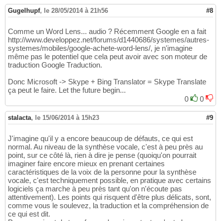
Gugelhupf
,
le 28/05/2014 à 21h56
#8
Comme un Word Lens... audio ? Récemment Google en a fait
http://www.developpez.net/forums/d1440686/systemes/autres-
systemes/mobiles/google-achete-word-lens/, je n'imagine
même pas le potentiel que cela peut avoir avec son moteur de
traduction Google Traduction.
Donc Microsoft -> Skype + Bing Translator = Skype Translate
ça peut le faire. Let the future begin...
0
0
stalacta
,
le 15/06/2014 à 15h23
#9
J'imagine qu'il y a encore beaucoup de défauts, ce qui est
normal. Au niveau de la synthèse vocale, c'est à peu près au
point, sur ce côté là, rien à dire je pense (quoiqu'on pourrait
imaginer faire encore mieux en prenant certaines
caractéristiques de la voix de la personne pour la synthèse
vocale, c'est techniquement possible, en pratique avec certains
logiciels ça marche à peu près tant qu'on n'écoute pas
attentivement). Les points qui risquent d'être plus délicats, sont,
comme vous le soulevez, la traduction et la compréhension de
ce qui est dit.