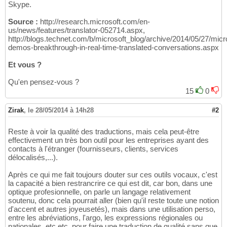
Skype.
Source :
http://research.microsoft.com/en-
us/news/features/translator-052714.aspx,
http://blogs.technet.com/b/microsoft_blog/archive/2014/05/27/micr
demos-breakthrough-in-real-time-translated-conversations.aspx
Et vous ?
Qu'en pensez-vous ?
15
0
Zirak
,
le 28/05/2014 à 14h28
#2
Reste à voir la qualité des traductions, mais cela peut-être
effectivement un très bon outil pour les entreprises ayant des
contacts à l'étranger (fournisseurs, clients, services
délocalisés,...).
Après ce qui me fait toujours douter sur ces outils vocaux, c'est
la capacité a bien restrancrire ce qui est dit, car bon, dans une
optique profesionnelle, on parle un langage relativement
soutenu, donc cela pourrait aller (bien qu'il reste toute une notion
d'accent et autres joyeusetés), mais dans une utilisation perso,
entre les abréviations, l'argo, les expressions régionales ou
nationales, etc etc, pour faire une traduction de qualité sans que