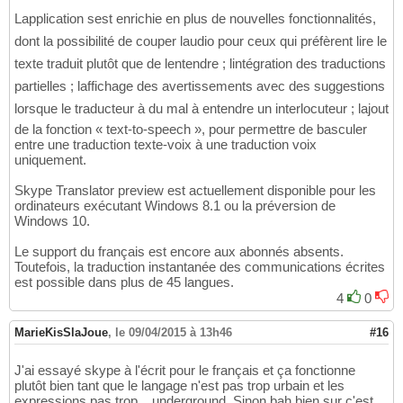
Lapplication sest enrichie en plus de nouvelles fonctionnalités,
dont la possibilité de couper laudio pour ceux qui préfèrent lire le
texte traduit plutôt que de lentendre ; lintégration des traductions
partielles ; laffichage des avertissements avec des suggestions
lorsque le traducteur à du mal à entendre un interlocuteur ; lajout
de la fonction « text-to-speech », pour permettre de basculer
entre une traduction texte-voix à une traduction voix
uniquement.
Skype Translator preview est actuellement disponible pour les
ordinateurs exécutant Windows 8.1 ou la préversion de
Windows 10.
Le support du français est encore aux abonnés absents.
Toutefois, la traduction instantanée des communications écrites
est possible dans plus de 45 langues.
4
0
MarieKisSlaJoue
,
le 09/04/2015 à 13h46
#16
J'ai essayé skype à l'écrit pour le français et ça fonctionne
plutôt bien tant que le langage n'est pas trop urbain et les
expressions pas trop... underground. Sinon bah bien sur c'est