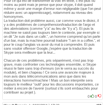
Pour ce qui est de transformer la voix en texte, c'est plus ou
moins au point mais je pense que pour skype, il doit quand
même y avoir une marge d'erreur non négligeable (que l'on peut
réduire avec un apprentissage), notamment au niveau des
homonymes.
La traduction doit problème aussi, car comme vous le disiez, il
y a des problèmes de compréhension/traduction de l'argo et
des abréviations (comme "y'a" au lieu de "il y a"). Et puis la
machine ne saisit pas toujours bien le contexte, par exemple si
on dit "Je suis dans un café.", un homme comprend qu'on parle
d'un bar, mais la machine pourrait traduire "I am in a coffee.", et
pour le coup l'anglais va avoir du mal à comprendre. Et puis
sans vouloir offenser Google, j'espère que la traduction de
Skype sera meilleure que la leur...
Chacun de ces problèmes, pris séparément, n'est pas trop
grave, mais confronter ces technologies ensemble, si Skype
réussi le faire sans trop d'erreurs (on le verra au succès du
module), et bien chapeau ! Ce sera une avancée majeure à
mon avis dans télécommunications ainsi que dans les
interactions homme/machine ! Mais un bon interprète sera
toujours le meilleur "outil" pour les discussions importantes, ce
métier à encore de l'avenir (surtout s'ils sont embauchés pour
contribuer au projet ).
0
0