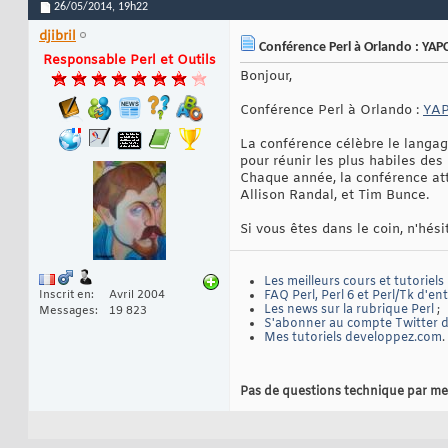
26/05/2014,
19h22
djibril
Conférence Perl à Orlando : YAP
Responsable Perl et Outils
Bonjour,
Conférence Perl à Orlando :
YAP
La conférence célèbre le langag
pour réunir les plus habiles de
Chaque année, la conférence att
Allison Randal, et Tim Bunce.
Si vous êtes dans le coin, n'hési
Les meilleurs cours et tutoriels
Inscrit en
Avril 2004
FAQ Perl, Perl 6 et Perl/Tk d'en
Les news sur la rubrique Perl
;
Messages
19 823
S'abonner au compte Twitter de
Mes tutoriels developpez.com
.
Pas de questions technique par me