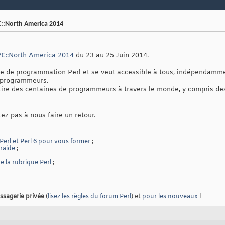
C::North America 2014
C::North America 2014
du 23 au 25 Juin 2014.
e de programmation Perl et se veut accessible à tous, indépendamme
s programmeurs.
ire des centaines de programmeurs à travers le monde, y compris des
tez pas à nous faire un retour.
 Perl et Perl 6 pour vous former
;
traide
;
 la rubrique Perl
;
ssagerie privée
(
lisez les règles du forum Perl
) et
pour les nouveaux
!