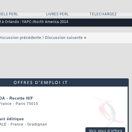
IELS PERL
LIVRES PERL
TELECHARGEZ
l à Orlando : YAPC::North America 2014
iscussion précédente
|
Discussion suivante
»
OA - Recette H/F
 France - Paris 75015
uit éditique
ALE
- France - Gradignan
Voir plus d'offres