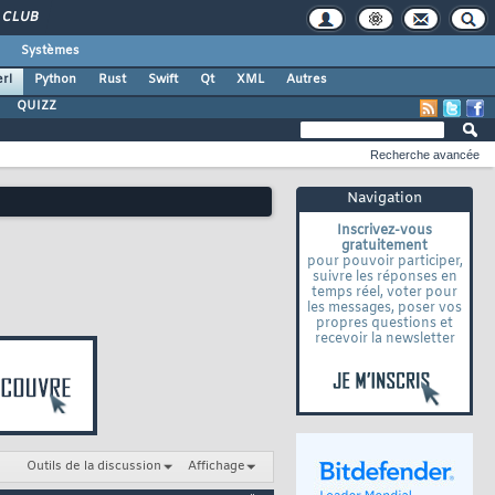
CLUB
Systèmes
rl
Python
Rust
Swift
Qt
XML
Autres
QUIZZ
Recherche avancée
Navigation
Inscrivez-vous
gratuitement
pour pouvoir participer,
suivre les réponses en
temps réel, voter pour
les messages, poser vos
propres questions et
recevoir la newsletter
Outils de la discussion
Affichage