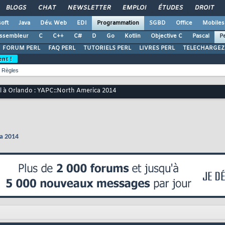
BLOGS
CHAT
NEWSLETTER
EMPLOI
ÉTUDES
DROIT
oft
Java
Dév. Web
EDI
Programmation
SGBD
Office
Mobiles
ssembleur
C
C++
C#
D
Go
Kotlin
Objective C
Pascal
Pe
FORUM PERL
FAQ PERL
TUTORIELS PERL
LIVRES PERL
TELECHARGEZ
ent !
Règles
l à Orlando : YAPC::North America 2014
ca 2014