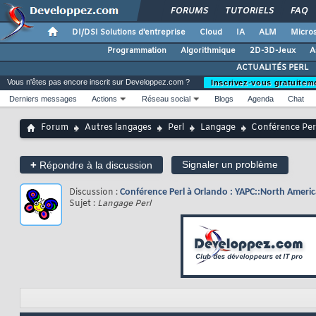
FORUMS
TUTORIELS
FAQ
DI/DSI Solutions d'entreprise
Cloud
IA
ALM
Micros
Programmation
Algorithmique
2D-3D-Jeux
A
ACTUALITÉS PERL
Vous n'êtes pas encore inscrit sur Developpez.com ?
Inscrivez-vous gratuitem
Derniers messages
Actions
Réseau social
Blogs
Agenda
Chat
Forum
Autres langages
Perl
Langage
Conférence Per
+
Signaler un problème
Répondre à la discussion
Discussion :
Conférence Perl à Orlando : YAPC::North Ameri
Sujet :
Langage Perl