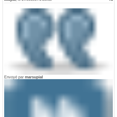
Envoyé par
marsupial