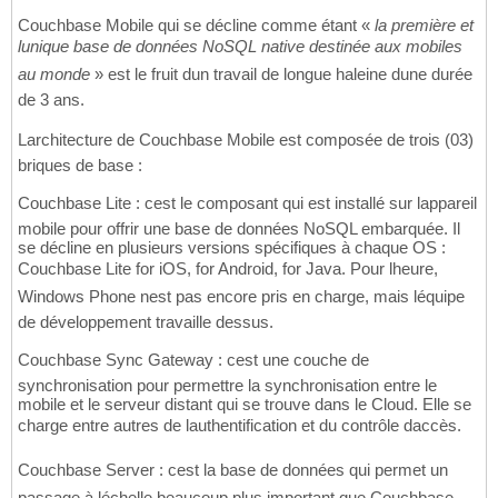
Couchbase Mobile qui se décline comme étant «
la première et
lunique base de données NoSQL native destinée aux mobiles
au monde
» est le fruit dun travail de longue haleine dune durée
de 3 ans.
Larchitecture de Couchbase Mobile est composée de trois (03)
briques de base :
Couchbase Lite : cest le composant qui est installé sur lappareil
mobile pour offrir une base de données NoSQL embarquée. Il
se décline en plusieurs versions spécifiques à chaque OS :
Couchbase Lite for iOS, for Android, for Java. Pour lheure,
Windows Phone nest pas encore pris en charge, mais léquipe
de développement travaille dessus.
Couchbase Sync Gateway : cest une couche de
synchronisation pour permettre la synchronisation entre le
mobile et le serveur distant qui se trouve dans le Cloud. Elle se
charge entre autres de lauthentification et du contrôle daccès.
Couchbase Server : cest la base de données qui permet un
passage à léchelle beaucoup plus important que Couchbase