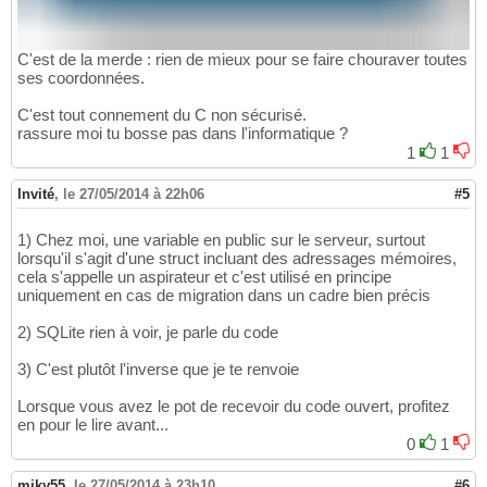
C'est de la merde : rien de mieux pour se faire chouraver toutes
ses coordonnées.
C'est tout connement du C non sécurisé.
rassure moi tu bosse pas dans l'informatique ?
1
1
Invité
,
le 27/05/2014 à 22h06
#5
1) Chez moi, une variable en public sur le serveur, surtout
lorsqu'il s'agit d'une struct incluant des adressages mémoires,
cela s'appelle un aspirateur et c'est utilisé en principe
uniquement en cas de migration dans un cadre bien précis
2) SQLite rien à voir, je parle du code
3) C'est plutôt l'inverse que je te renvoie
Lorsque vous avez le pot de recevoir du code ouvert, profitez
en pour le lire avant...
0
1
miky55
,
le 27/05/2014 à 23h10
#6