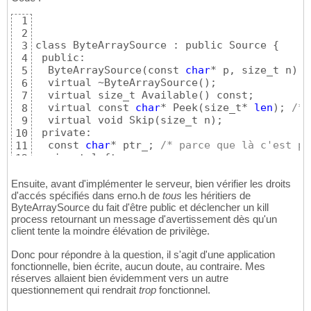
1
2
class ByteArraySource : public Source 
{
3
 public:

4
  ByteArraySource
(
const 
char
* p, size_t n
)
 :
5
  virtual ~ByteArraySource
(
)
;

6
  virtual size_t Available
(
)
 const;

7
  virtual const 
char
* Peek
(
size_t* 
len
)
; 
/* 
8
  virtual void Skip
(
size_t n
)
;

9
 private:

10
  const 
char
* ptr_; 
/* parce que là c'est pr
11
12
}
;
13
Ensuite, avant d'implémenter le serveur, bien vérifier les droits
d'accés spécifiés dans erno.h de
tous
les héritiers de
ByteArraySource du fait d'être public et déclencher un kill
process retournant un message d'avertissement dès qu'un
client tente la moindre élévation de privilège.
Donc pour répondre à la question, il s'agit d'une application
fonctionnelle, bien écrite, aucun doute, au contraire. Mes
réserves allaient bien évidemment vers un autre
questionnement qui rendrait
trop
fonctionnel.