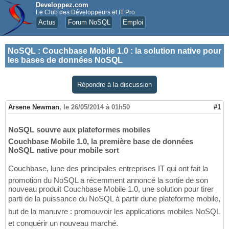
Developpez.com
Le Club des Développeurs et IT Pro
Actus
Forum NoSQL
Emploi
NoSQL
:
Couchbase Mobile 1.0 : la solution native pour
les bases de données NoSQL
Répondre à la discussion
Arsene Newman
,
le 26/05/2014 à 01h50
#1
NoSQL souvre aux plateformes mobiles
Couchbase Mobile 1.0, la première base de données
NoSQL native pour mobile sort
Couchbase, lune des principales entreprises IT qui ont fait la
promotion du NoSQL a récemment annoncé la sortie de son
nouveau produit Couchbase Mobile 1.0, une solution pour tirer
parti de la puissance du NoSQL à partir dune plateforme mobile,
but de la manuvre : promouvoir les applications mobiles NoSQL
et conquérir un nouveau marché.