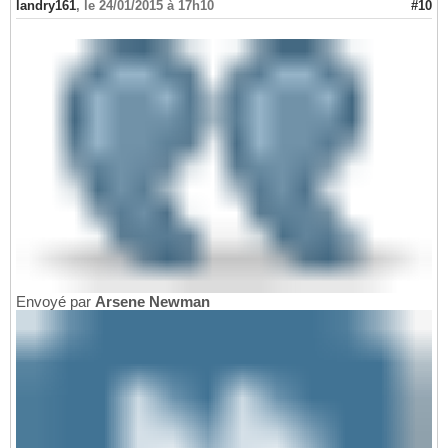
landry161
,
le 24/01/2015 à 17h10
#10
Envoyé par
Arsene Newman