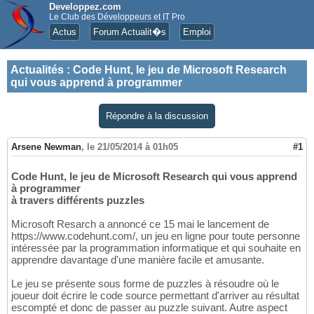
Developpez.com
Le Club des Développeurs et IT Pro
Actus
Forum Actualit�s
Emploi
Actualités
:
Code Hunt, le jeu de Microsoft Research
qui vous apprend à programmer
Répondre à la discussion
Arsene Newman
,
le 21/05/2014 à 01h05
#1
Code Hunt, le jeu de Microsoft Research qui vous apprend
à programmer
à travers différents puzzles
Microsoft Resarch a annoncé ce 15 mai le lancement de
https://www.codehunt.com/, un jeu en ligne pour toute personne
intéressée par la programmation informatique et qui souhaite en
apprendre davantage d'une manière facile et amusante.
Le jeu se présente sous forme de puzzles à résoudre où le
joueur doit écrire le code source permettant d'arriver au résultat
escompté et donc de passer au puzzle suivant. Autre aspect