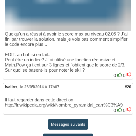
Quelqu'un a réussi à avoir le score max au niveau 02.05 ? J'ai
fini par trouver la solution, mais je vois pas comment simplifier
le code encore plus...
EDIT: ah bah si en fait...
Peut être un indice? J' ai utilisé une fonction récursive et
Math.Pow ça tient sur 3 lignes et j'obtient que le score de 2/3.
Sur quoi se basent-ils pour noter le skill?
0
0
Ivelios
,
le 23/05/2014 à 17h07
#20
Il faut regarder dans cette direction :
http://fr.wikipedia.org/wiki/Nombre_pyramidal_carr%C3%A9
0
0
Messages suivants