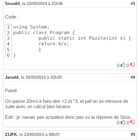
Sirus64
,
le 22/05/2014 à 21h56
#3
Code :
using System;

1
public class Program {

2
         public static int Puzzle(int x) {

3
         return 4/x;

4
         }

5
}
6
0
0
Jarodd
,
le 22/05/2014 à 22h29
#4
Pareil
On passe 20mn à faire des +2 et *3, et paf on se retrouve de
suite avec un calcul bien bizarre
Edit : je 'navais pas actualisé donc pas vu la réponse de Sirus.
0
0
23JFK
,
le 23/05/2014 à 00h57
#5