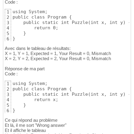
Code :
using System;

1
public class Program {

2
    public static int Puzzle(int x, int y) {

3
        return 0;

4
    }

5
}
6
Avec dans le tableau de résultats:
X = 1, Y = 1, Expected = 1, Your Result = 0, Mismatch
X = 2, Y = 2, Expected = 2, Your Result = 0, Mismatch
Réponse de ma part
Code :
using System;

1
public class Program {

2
    public static int Puzzle(int x, int y) {

3
        return x;

4
    }

5
}
6
Ce qui répond au problème
Et là, il me sort "Wrong answer"
Et il affiche le tableau