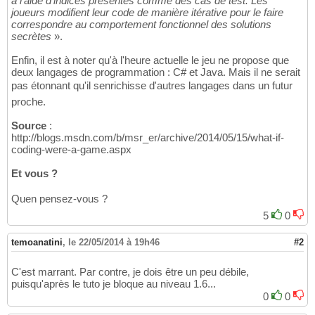
à l'aide d'indices présentés comme des cas de test. Les
joueurs modifient leur code de manière itérative pour le faire
correspondre au comportement fonctionnel des solutions
secrètes
».
Enfin, il est à noter qu'à l'heure actuelle le jeu ne propose que
deux langages de programmation : C# et Java. Mais il ne serait
pas étonnant qu'il senrichisse d'autres langages dans un futur
proche.
Source
:
http://blogs.msdn.com/b/msr_er/archive/2014/05/15/what-if-
coding-were-a-game.aspx
Et vous ?
Quen pensez-vous ?
5
0
temoanatini
,
le 22/05/2014 à 19h46
#2
C'est marrant. Par contre, je dois être un peu débile,
puisqu'après le tuto je bloque au niveau 1.6...
0
0