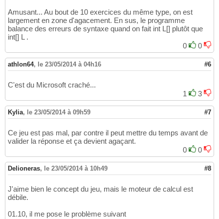
Amusant... Au bout de 10 exercices du même type, on est
largement en zone d'agacement. En sus, le programme
balance des erreurs de syntaxe quand on fait int L[] plutôt que
int[] L .
0
0
athlon64
,
le 23/05/2014 à 04h16
#6
C'est du Microsoft craché...
1
3
Kylia
,
le 23/05/2014 à 09h59
#7
Ce jeu est pas mal, par contre il peut mettre du temps avant de
valider la réponse et ça devient agaçant.
0
0
Delioneras
,
le 23/05/2014 à 10h49
#8
J'aime bien le concept du jeu, mais le moteur de calcul est
débile.
01.10, il me pose le problème suivant