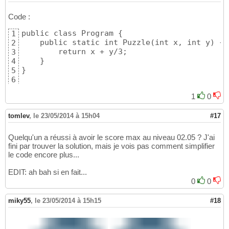
Code :
public class Program {

1
    public static int Puzzle(int x, int y) { 

2
        return x + y/3;

3
    }

4
}
5
6
1
0
tomlev
,
le 23/05/2014 à 15h04
#17
Quelqu'un a réussi à avoir le score max au niveau 02.05 ? J'ai
fini par trouver la solution, mais je vois pas comment simplifier
le code encore plus...
EDIT: ah bah si en fait...
0
0
miky55
,
le 23/05/2014 à 15h15
#18