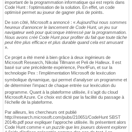
important de la programmation informatique qui est repris dans
Code Hunt : l'optimisation de la solution. En effet, un code
optimisé permet au joueur de gagner plus de points.
De son côté, Microsoft a annoncé : «
Aujourd'hui nous sommes
heureux d'annoncer le lancement de Code Hunt, un jeu sur
navigateur web pour quiconque intéressé par la programmation.
Nous avons créé Code Hunt pour profiter du fait que toute tâche
peut être plus efficace et plus durable quand cela est amusant
».
Ce projet a été mené à bien grâce à deux ingénieurs de
Microsoft Research, Nikolai Tillmann et Peli de Halleux. Il est
basé sur une précédente expérience, Pex4Fun, et sur la
technologie Pex : l'implémentation Microsoft de lexécution
symbolique dynamique, qui permet d'analyser un programme et
de déterminer l'impact de chaque entrée sur lexécution du
programme. Quant à la plateforme utilisée, il s'agit du cloud
Microsoft Azure. Ce choix est dicté par la facilité du passage à
l'échelle de la plateforme.
Par ailleurs, les chercheurs ont publié
http://research.microsoft.com/pubs/210651/CodeHunt SBST
2014b.pdf pour expliquer l'approche utilisée. Ils présentent alors
Code Hunt comme «
un puzzle que les joueurs doivent explorer