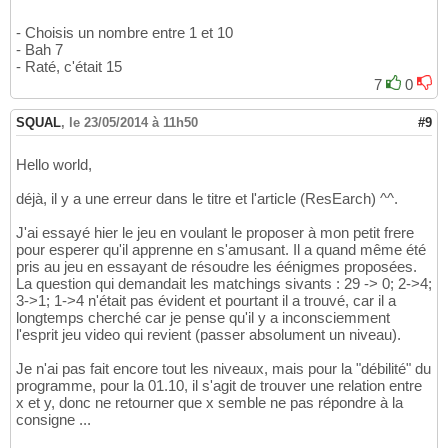
- Choisis un nombre entre 1 et 10
- Bah 7
- Raté, c'était 15
7
0
SQUAL
,
le 23/05/2014 à 11h50
#9
Hello world,
déjà, il y a une erreur dans le titre et l'article (ResEarch) ^^.
J'ai essayé hier le jeu en voulant le proposer à mon petit frere
pour esperer qu'il apprenne en s'amusant. Il a quand même été
pris au jeu en essayant de résoudre les éénigmes proposées.
La question qui demandait les matchings sivants : 29 -> 0; 2->4;
3->1; 1->4 n'était pas évident et pourtant il a trouvé, car il a
longtemps cherché car je pense qu'il y a inconsciemment
l'esprit jeu video qui revient (passer absolument un niveau).
Je n'ai pas fait encore tout les niveaux, mais pour la "débilité" du
programme, pour la 01.10, il s'agit de trouver une relation entre
x et y, donc ne retourner que x semble ne pas répondre à la
consigne ...