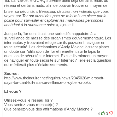
Tor. La NSA et le GCHQ surveilleraient déjà certains relais du
réseau et certains nuds, afin de pouvoir trouver un moyen de
briser sa sécurité. «
Beaucoup de sites non indexés que vous
voyez sur Tor ont aussi des pots de miel mis en place par la
police pour surveiller et capturer les mauvaises personnes
accédant à la substance noire
», ajoute-il.
Jusque-là, Tor constituait une sorte d'échappatoire à la
surveillance de masse des organismes gouvernementaux. Les
internautes y trouvaient refuge car ils pouvaient naviguer en
toute sécurité. Les déclarations d'Andy Malone laissent planer
un doute sur l'utilisation de Tor et remettent sur le tapis la
question de sécurité sur Internet. Existe-il vraiment un moyen
de naviguer en toute sécurité sur Internet ? Telle est la question
qui mériterait plus d'éclaircissements.
Source :
http://www.theinquirer.net/inquirer/news/2345028/microsoft-
says-tor-cant-foil-nsa-surveillance-or-cyber-crooks
Et vous ?
Utilisez-vous le réseau Tor ?
Vous sentez-vous menacé(e) ?
Que pensez-vous des affirmations d'Andy Malone ?
4
0