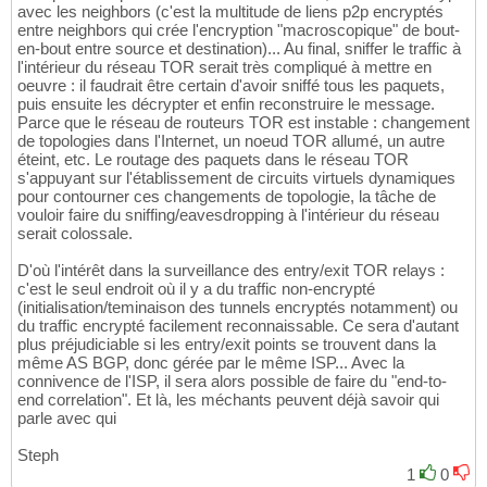
avec les neighbors (c'est la multitude de liens p2p encryptés
entre neighbors qui crée l'encryption "macroscopique" de bout-
en-bout entre source et destination)... Au final, sniffer le traffic à
l'intérieur du réseau TOR serait très compliqué à mettre en
oeuvre : il faudrait être certain d'avoir sniffé tous les paquets,
puis ensuite les décrypter et enfin reconstruire le message.
Parce que le réseau de routeurs TOR est instable : changement
de topologies dans l'Internet, un noeud TOR allumé, un autre
éteint, etc. Le routage des paquets dans le réseau TOR
s'appuyant sur l'établissement de circuits virtuels dynamiques
pour contourner ces changements de topologie, la tâche de
vouloir faire du sniffing/eavesdropping à l'intérieur du réseau
serait colossale.
D'où l'intérêt dans la surveillance des entry/exit TOR relays :
c'est le seul endroit où il y a du traffic non-encrypté
(initialisation/teminaison des tunnels encryptés notamment) ou
du traffic encrypté facilement reconnaissable. Ce sera d'autant
plus préjudiciable si les entry/exit points se trouvent dans la
même AS BGP, donc gérée par le même ISP... Avec la
connivence de l'ISP, il sera alors possible de faire du "end-to-
end correlation". Et là, les méchants peuvent déjà savoir qui
parle avec qui
Steph
1
0