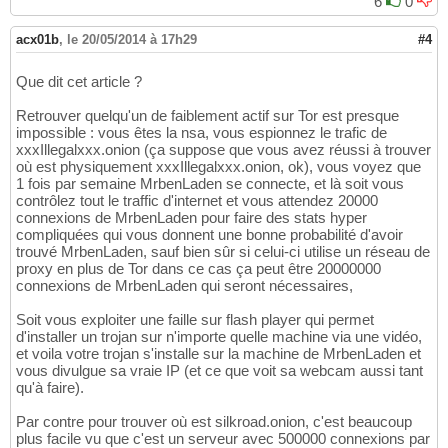
6
0
acx01b
,
le 20/05/2014 à 17h29
#4
Que dit cet article ?
Retrouver quelqu'un de faiblement actif sur Tor est presque
impossible : vous êtes la nsa, vous espionnez le trafic de
xxxIllegalxxx.onion (ça suppose que vous avez réussi à trouver
où est physiquement xxxIllegalxxx.onion, ok), vous voyez que
1 fois par semaine MrbenLaden se connecte, et là soit vous
contrôlez tout le traffic d'internet et vous attendez 20000
connexions de MrbenLaden pour faire des stats hyper
compliquées qui vous donnent une bonne probabilité d'avoir
trouvé MrbenLaden, sauf bien sûr si celui-ci utilise un réseau de
proxy en plus de Tor dans ce cas ça peut être 20000000
connexions de MrbenLaden qui seront nécessaires,
Soit vous exploiter une faille sur flash player qui permet
d'installer un trojan sur n'importe quelle machine via une vidéo,
et voila votre trojan s'installe sur la machine de MrbenLaden et
vous divulgue sa vraie IP (et ce que voit sa webcam aussi tant
qu'à faire).
Par contre pour trouver où est silkroad.onion, c'est beaucoup
plus facile vu que c'est un serveur avec 500000 connexions par