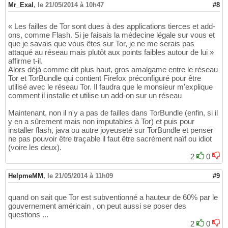
Mr_Exal
,
le 21/05/2014 à 10h47
#8
« Les failles de Tor sont dues à des applications tierces et add-
ons, comme Flash. Si je faisais la médecine légale sur vous et
que je savais que vous êtes sur Tor, je ne me serais pas
attaqué au réseau mais plutôt aux points faibles autour de lui »
affirme t-il.
Alors déjà comme dit plus haut, gros amalgame entre le réseau
Tor et TorBundle qui contient Firefox préconfiguré pour être
utilisé avec le réseau Tor. Il faudra que le monsieur m'explique
comment il installe et utilise un add-on sur un réseau
Maintenant, non il n'y a pas de failles dans TorBundle (enfin, si il
y en a sûrement mais non imputables à Tor) et puis pour
installer flash, java ou autre joyeuseté sur TorBundle et penser
ne pas pouvoir être traçable il faut être sacrément naïf ou idiot
(voire les deux).
2
0
HelpmeMM
,
le 21/05/2014 à 11h09
#9
quand on sait que Tor est subventionné a hauteur de 60% par le
gouvernement américain , on peut aussi se poser des
questions ...
2
0