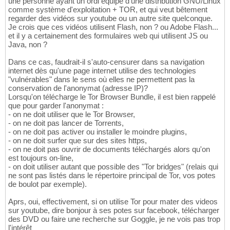
une personne ayant un ordi équipé d'une distribution GNU/Linux
comme système d'exploitation + TOR, et qui veut bêtement
regarder des vidéos sur youtube ou un autre site quelconque.
Je crois que ces vidéos utilisent Flash, non ? ou Adobe Flash...
et il y a certainement des formulaires web qui utilisent JS ou
Java, non ?
Dans ce cas, faudrait-il s'auto-censurer dans sa navigation
internet dès qu'une page internet utilise des technologies
"vulnérables" dans le sens où elles ne permettent pas la
conservation de l'anonymat (adresse IP)?
Lorsqu'on télécharge le Tor Browser Bundle, il est bien rappelé
que pour garder l'anonymat :
- on ne doit utiliser que le Tor Browser,
- on ne doit pas lancer de Torrents,
- on ne doit pas activer ou installer le moindre plugins,
- on ne doit surfer que sur des sites https,
- on ne doit pas ouvrir de documents téléchargés alors qu'on
est toujours on-line,
- on doit utiliser autant que possible des "Tor bridges" (relais qui
ne sont pas listés dans le répertoire principal de Tor, vos potes
de boulot par exemple).
Aprs, oui, effectivement, si on utilise Tor pour mater des videos
sur youtube, dire bonjour à ses potes sur facebook, télécharger
des DVD ou faire une recherche sur Goggle, je ne vois pas trop
l'intérêt