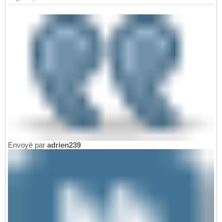
Envoyé par
adrien239