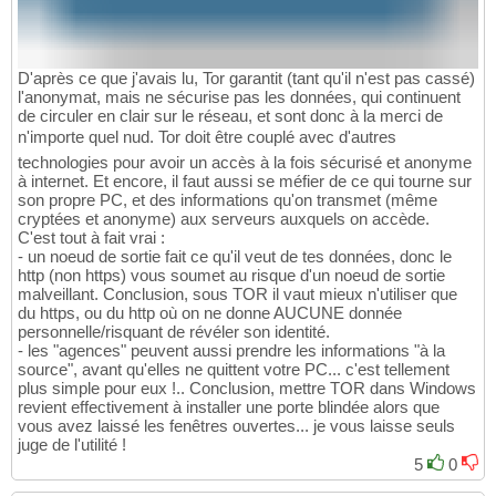
D'après ce que j'avais lu, Tor garantit (tant qu'il n'est pas cassé)
l'anonymat, mais ne sécurise pas les données, qui continuent
de circuler en clair sur le réseau, et sont donc à la merci de
n'importe quel nud. Tor doit être couplé avec d'autres
technologies pour avoir un accès à la fois sécurisé et anonyme
à internet. Et encore, il faut aussi se méfier de ce qui tourne sur
son propre PC, et des informations qu'on transmet (même
cryptées et anonyme) aux serveurs auxquels on accède.
C'est tout à fait vrai :
- un noeud de sortie fait ce qu'il veut de tes données, donc le
http (non https) vous soumet au risque d'un noeud de sortie
malveillant. Conclusion, sous TOR il vaut mieux n'utiliser que
du https, ou du http où on ne donne AUCUNE donnée
personnelle/risquant de révéler son identité.
- les "agences" peuvent aussi prendre les informations "à la
source", avant qu'elles ne quittent votre PC... c'est tellement
plus simple pour eux !.. Conclusion, mettre TOR dans Windows
revient effectivement à installer une porte blindée alors que
vous avez laissé les fenêtres ouvertes... je vous laisse seuls
juge de l'utilité !
5
0