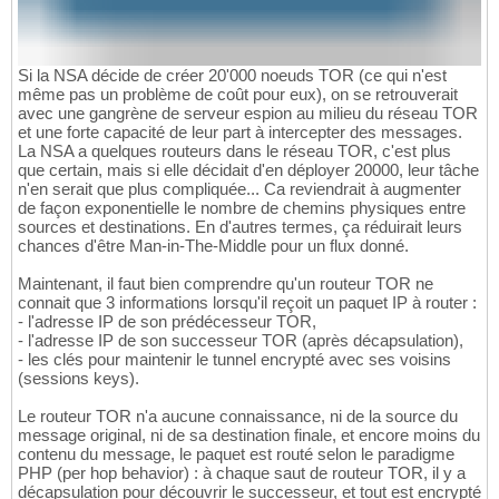
Si la NSA décide de créer 20'000 noeuds TOR (ce qui n'est
même pas un problème de coût pour eux), on se retrouverait
avec une gangrène de serveur espion au milieu du réseau TOR
et une forte capacité de leur part à intercepter des messages.
La NSA a quelques routeurs dans le réseau TOR, c'est plus
que certain, mais si elle décidait d'en déployer 20000, leur tâche
n'en serait que plus compliquée... Ca reviendrait à augmenter
de façon exponentielle le nombre de chemins physiques entre
sources et destinations. En d'autres termes, ça réduirait leurs
chances d'être Man-in-The-Middle pour un flux donné.
Maintenant, il faut bien comprendre qu'un routeur TOR ne
connait que 3 informations lorsqu'il reçoit un paquet IP à router :
- l'adresse IP de son prédécesseur TOR,
- l'adresse IP de son successeur TOR (après décapsulation),
- les clés pour maintenir le tunnel encrypté avec ses voisins
(sessions keys).
Le routeur TOR n'a aucune connaissance, ni de la source du
message original, ni de sa destination finale, et encore moins du
contenu du message, le paquet est routé selon le paradigme
PHP (per hop behavior) : à chaque saut de routeur TOR, il y a
décapsulation pour découvrir le successeur, et tout est encrypté