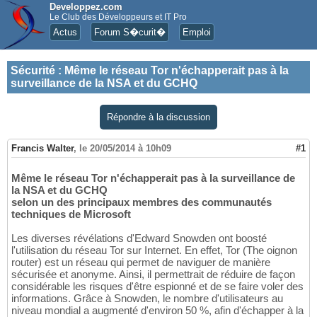
Developpez.com
Le Club des Développeurs et IT Pro
Actus
Forum S�curit�
Emploi
Sécurité
:
Même le réseau Tor n'échapperait pas à la
surveillance de la NSA et du GCHQ
Répondre à la discussion
Francis Walter
,
le 20/05/2014 à 10h09
#1
Même le réseau Tor n'échapperait pas à la surveillance de
la NSA et du GCHQ
selon un des principaux membres des communautés
techniques de Microsoft
Les diverses révélations d'Edward Snowden ont boosté
l'utilisation du réseau Tor sur Internet. En effet, Tor (The oignon
router) est un réseau qui permet de naviguer de manière
sécurisée et anonyme. Ainsi, il permettrait de réduire de façon
considérable les risques d'être espionné et de se faire voler des
informations. Grâce à Snowden, le nombre d'utilisateurs au
niveau mondial a augmenté d'environ 50 %, afin d'échapper à la