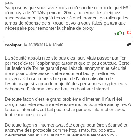
jour.
Supposons que vous avez moyen d'éteindre n'importe quel FAI
d'un pays de l'OTAN pendant 20ms, ben vous les éteignez
successivement jusqu'à trouver à quel moment ça rallonge les
temps de réponse de silkroad, et voila vous faites ça tant que
nécessaire pour remonter la chaîne de proxy.
5
0
coolspot
,
le 20/05/2014 à 18h46
#5
La sécurité absolu n'existe pas c'est sur. Mais passer par Tor
permet d'éviter l'espionnage automatique et peu couteux. Certe
l'utilisation de Tor ne garanti pas l'absolu anonymat et sécurité
mais pour outre-passer cette sécurité il faut y mettre les
moyens. Chose impossible pour de l'automatisation de
l'espionnage si la grande majorité des personnes crypter leurs
échanges d"informations de bout en bout sur Internet.
De toute façon c'est le grand problème d'Internet il n'a ni été
conçu pour être sécurisé et encore moins pour être anonyme. A
la base Internet c'est fait pour échanger des information avec
tout le monde en clair.
De toute façon si internet avait été conçu pour être sécurisé et
anonyme des protocole comme http, smtp, ftp, pop etc...
n'existerait pas et il n'y aurait que leur équivalent en xxxS