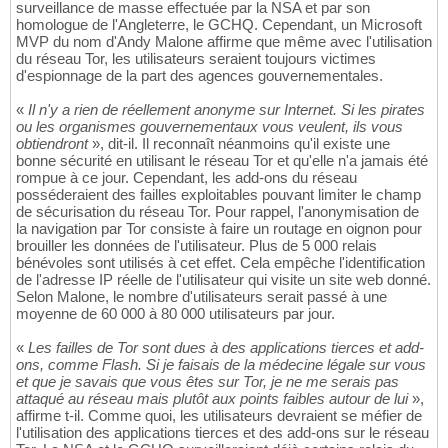
surveillance de masse effectuée par la NSA et par son
homologue de l'Angleterre, le GCHQ. Cependant, un Microsoft
MVP du nom d'Andy Malone affirme que même avec l'utilisation
du réseau Tor, les utilisateurs seraient toujours victimes
d'espionnage de la part des agences gouvernementales.
«
Il n'y a rien de réellement anonyme sur Internet. Si les pirates
ou les organismes gouvernementaux vous veulent, ils vous
obtiendront
», dit-il. Il reconnaît néanmoins qu'il existe une
bonne sécurité en utilisant le réseau Tor et qu'elle n'a jamais été
rompue à ce jour. Cependant, les add-ons du réseau
posséderaient des failles exploitables pouvant limiter le champ
de sécurisation du réseau Tor. Pour rappel, l'anonymisation de
la navigation par Tor consiste à faire un routage en oignon pour
brouiller les données de l'utilisateur. Plus de 5 000 relais
bénévoles sont utilisés à cet effet. Cela empêche l'identification
de l'adresse IP réelle de l'utilisateur qui visite un site web donné.
Selon Malone, le nombre d'utilisateurs serait passé à une
moyenne de 60 000 à 80 000 utilisateurs par jour.
«
Les failles de Tor sont dues à des applications tierces et add-
ons, comme Flash. Si je faisais de la médecine légale sur vous
et que je savais que vous êtes sur Tor, je ne me serais pas
attaqué au réseau mais plutôt aux points faibles autour de lui
»,
affirme t-il. Comme quoi, les utilisateurs devraient se méfier de
l'utilisation des applications tierces et des add-ons sur le réseau