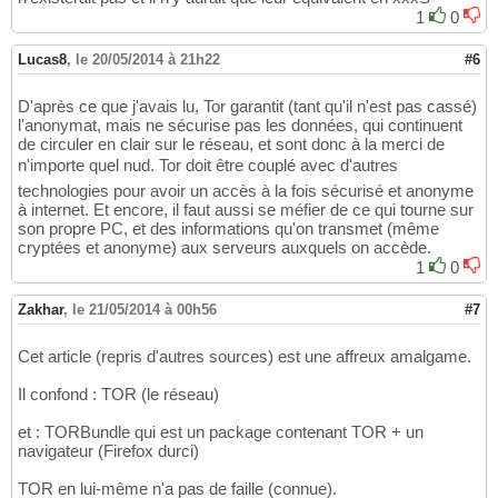
1
0
Lucas8
,
le 20/05/2014 à 21h22
#6
D'après ce que j'avais lu, Tor garantit (tant qu'il n'est pas cassé)
l'anonymat, mais ne sécurise pas les données, qui continuent
de circuler en clair sur le réseau, et sont donc à la merci de
n'importe quel nud. Tor doit être couplé avec d'autres
technologies pour avoir un accès à la fois sécurisé et anonyme
à internet. Et encore, il faut aussi se méfier de ce qui tourne sur
son propre PC, et des informations qu'on transmet (même
cryptées et anonyme) aux serveurs auxquels on accède.
1
0
Zakhar
,
le 21/05/2014 à 00h56
#7
Cet article (repris d'autres sources) est une affreux amalgame.
Il confond : TOR (le réseau)
et : TORBundle qui est un package contenant TOR + un
navigateur (Firefox durci)
TOR en lui-même n'a pas de faille (connue).