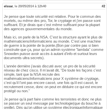
elssar
,
le 20/05/2014 à 12h40
#2
Je pense que toute sécurité est relative. Pour le commun des
mortels, ou même des pro, Tor, le cryptage et j'en passe sont
suffisant. Et je dirais que c'est même suffisant pour la plupart
des agences gouvernementales du monde.
Mais ici, on parle de la NSA. C'est la structure ayant le plus de
mathématiciens/informaticiens au monde. C'est une machine
de guerre à la pointe de la pointe.(Bon par contre pas si bien
construite que ça, pour qu'un admin système "lambda" comme
Snowden puisse avoir accès à autant d'info et surtout leurs
documents ultra secrets).
L'année dernière j'avais discuté avec un pro de la sécurité
réseau de chez cisco. Il m'avait dit, "De toute les façons c'est
simple, tant que la NSA recrute des
mathématiciens/informaticiens pour X système de cryptage,
c'est qu'il l'ont pas encore cassé, une fois qu'il est cassé, le
recrutement cesse, donc on peut en déduire ce qui est encore
protégé ou non."
Je pense qu'à part faire comme les terroristes et donc ne plus
se passer un seul message par technologie(que du bouche à
oreille). Dès qu'on utilise un système électronique/informatique