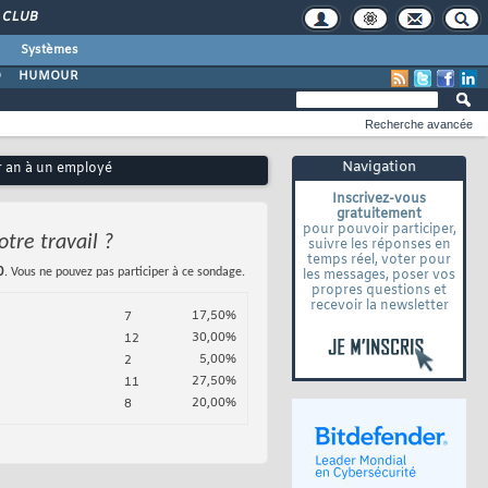
CLUB
Systèmes
O
HUMOUR
Recherche avancée
Navigation
ar an à un employé
Inscrivez-vous
gratuitement
pour pouvoir participer,
tre travail ?
suivre les réponses en
temps réel, voter pour
0
. Vous ne pouvez pas participer à ce sondage.
les messages, poser vos
propres questions et
recevoir la newsletter
17,50%
7
30,00%
12
5,00%
2
27,50%
11
20,00%
8