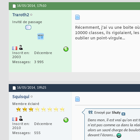
16/05/2014,
17h10
Traroth2
Invité de passage
Récemment, j'ai vu une boite où
10000 classes, ils rigolaient, le
oublier un point-virgule...
Inscrit en
Décembre
2003
Messages
3 995
16/05/2014,
19h25
Squisqui
Membre éclairé
Envoyé par
Shuty
Dans mon, il est vrai qu'on est
Inscrit en
Décembre
n'est pas comme ca dans la réalit
2010
alors un sacré charge de boulot
Messages
555
devant l'écrans...