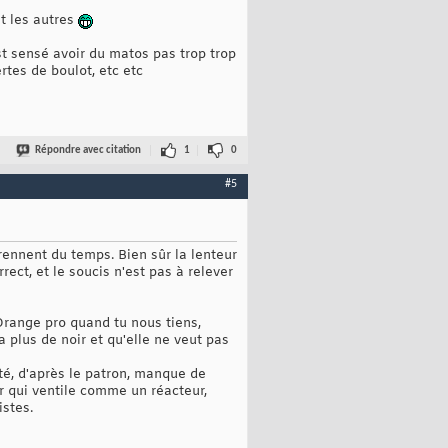
st les autres
st sensé avoir du matos pas trop trop
tes de boulot, etc etc
Répondre avec citation
1
0
#5
rennent du temps. Bien sûr la lenteur
ect, et le soucis n'est pas à relever
(Orange pro quand tu nous tiens,
 plus de noir et qu'elle ne veut pas
lité, d'après le patron, manque de
r qui ventile comme un réacteur,
istes.