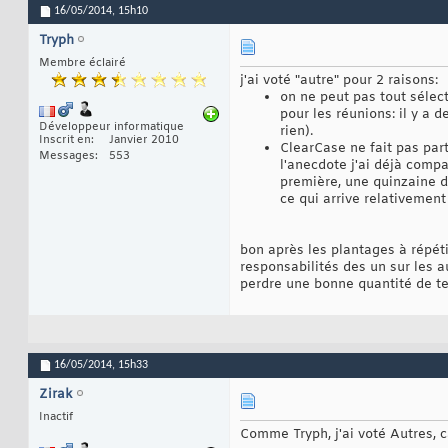
16/05/2014,
15h10
Tryph
Membre éclairé
j'ai voté "autre" pour 2 raisons:
on ne peut pas tout sélec
pour les réunions: il y a 
Développeur informatique
rien).
Inscrit en
Janvier 2010
ClearCase ne fait pas part
Messages
553
l'anecdote j'ai déjà comp
première, une quinzaine d
ce qui arrive relativement
bon après les plantages à répét
responsabilités des un sur les a
perdre une bonne quantité de t
16/05/2014,
15h33
Zirak
Inactif
Comme Tryph, j'ai voté Autres, ca