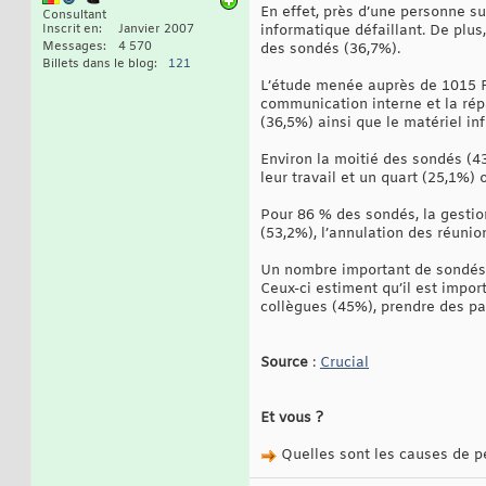
En effet, près d’une personne su
Consultant
Inscrit en
Janvier 2007
informatique défaillant. De plus,
Messages
4 570
des sondés (36,7%).
Billets dans le blog
121
L’étude menée auprès de 1015 Fra
communication interne et la répa
(36,5%) ainsi que le matériel in
Environ la moitié des sondés (4
leur travail et un quart (25,1%)
Pour 86 % des sondés, la gestio
(53,2%), l’annulation des réunio
Un nombre important de sondés p
Ceux-ci estiment qu’il est impo
collègues (45%), prendre des pau
Source
:
Crucial
Et vous ?
Quelles sont les causes de pe