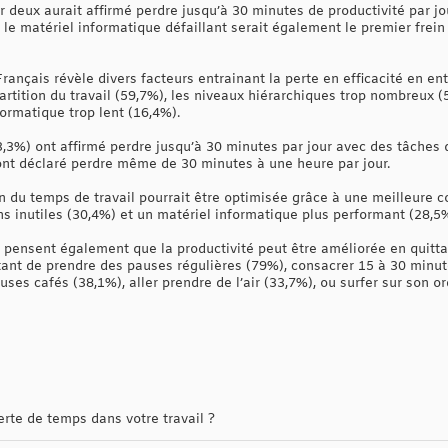
r deux aurait affirmé perdre jusqu’à 30 minutes de productivité par jo
 le matériel informatique défaillant serait également le premier frein 
nçais révèle divers facteurs entrainant la perte en efficacité en en
rtition du travail (59,7%), les niveaux hiérarchiques trop nombreux (
formatique trop lent (16,4%).
3,3%) ont affirmé perdre jusqu’à 30 minutes par jour avec des tâches 
 ont déclaré perdre même de 30 minutes à une heure par jour.
n du temps de travail pourrait être optimisée grâce à une meilleure 
ns inutiles (30,4%) et un matériel informatique plus performant (28,5
ensent également que la productivité peut être améliorée en quittan
rtant de prendre des pauses régulières (79%), consacrer 15 à 30 minu
ses cafés (38,1%), aller prendre de l’air (33,7%), ou surfer sur son 
rte de temps dans votre travail ?