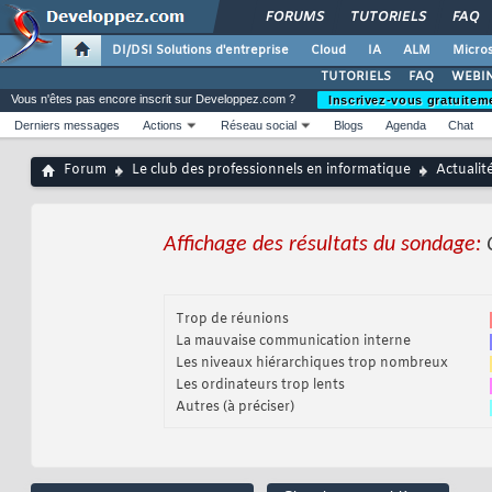
FORUMS
TUTORIELS
FAQ
DI/DSI Solutions d'entreprise
Cloud
IA
ALM
Micros
TUTORIELS
FAQ
WEBIN
Vous n'êtes pas encore inscrit sur Developpez.com ?
Inscrivez-vous gratuitem
Derniers messages
Actions
Réseau social
Blogs
Agenda
Chat
Forum
Le club des professionnels en informatique
Actualit
Affichage des résultats du sondage:
Trop de réunions
La mauvaise communication interne
Les niveaux hiérarchiques trop nombreux
Les ordinateurs trop lents
Autres (à préciser)