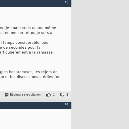
#3
emps (je nuancerais quand même
ui ne me sert et ou je sers à
 un temps considérable. pour
ne de secondes pour la
articulièrement à la ramasse,
gies hasardeuses, les rejets de
un et les discussions stériles font
Répondre avec citation
1
2
#4