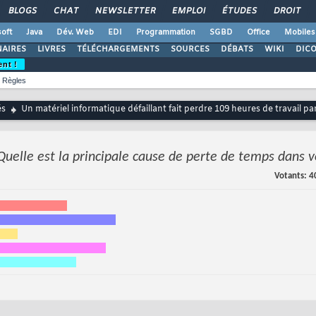
BLOGS
CHAT
NEWSLETTER
EMPLOI
ÉTUDES
DROIT
oft
Java
Dév. Web
EDI
Programmation
SGBD
Office
Mobiles
AIRES
LIVRES
TÉLÉCHARGEMENTS
SOURCES
DÉBATS
WIKI
DIC
ent !
Règles
és
Un matériel informatique défaillant fait perdre 109 heures de travail p
Quelle est la principale cause de perte de temps dans vo
Votants
4