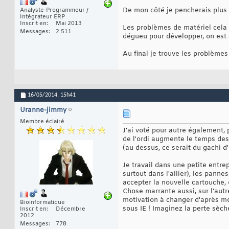
De mon côté je pencherais plus p
Analyste-Programmeur /
Intégrateur ERP
Inscrit en
Mai 2013
Les problèmes de matériel cela a
Messages
2 511
dégueu pour développer, on est 
Au final je trouve les problème
16/05/2014,
15h41
Uranne-jimmy
Membre éclairé
J'ai voté pour autre également,
de l'ordi augmente le temps des 
(au dessus, ce serait du gachi d
Je travail dans une petite entre
surtout dans l'allier), les pann
accepter la nouvelle cartouche, 
Chose marrante aussi, sur l'autre
motivation à changer d'après mo
Bioinformatique
sous IE ! Imaginez la perte sèch
Inscrit en
Décembre
2012
Messages
778