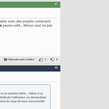
#7
epler avec des projets contenant
e
pause-café... Mieux vaut ne pas
Répondre avec citation
5
0
#8
ps ou la machine RAM... Même si ce
tivité de l'utilisateur. Ca demanderai
prise du coup de nous voir poirotté