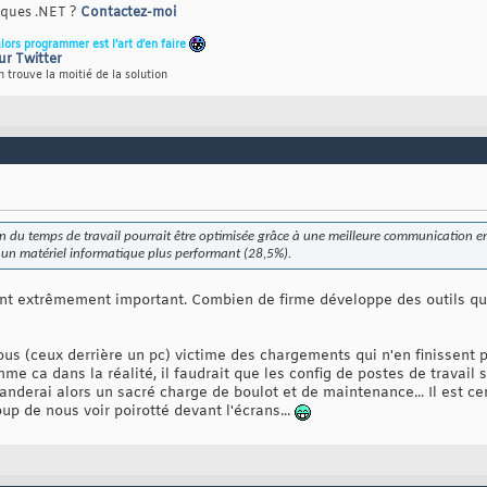
riques .NET ?
Contactez-moi
alors programmer est l’art d’en faire
ur Twitter
 trouve la moitié de la solution
n du temps de travail pourrait être optimisée grâce à une meilleure communication en
t un matériel informatique plus performant (28,5%).
t extrêmement important. Combien de firme développe des outils qui 
tous (ceux derrière un pc) victime des chargements qui n'en finissent
e ca dans la réalité, il faudrait que les config de postes de travail 
demanderai alors un sacré charge de boulot et de maintenance... Il es
up de nous voir poirotté devant l'écrans...