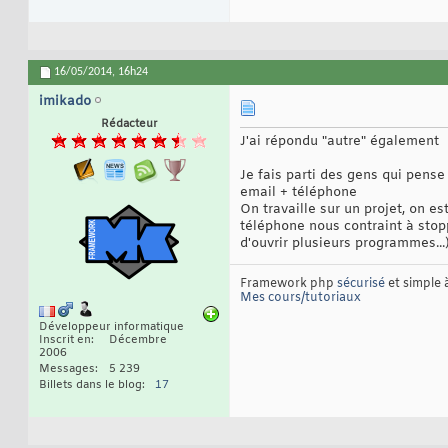
16/05/2014,
16h24
imikado
Rédacteur
J'ai répondu "autre" également
Je fais parti des gens qui pens
email + téléphone
On travaille sur un projet, on e
téléphone nous contraint à stopp
d'ouvrir plusieurs programmes...
Framework php
sécurisé
et simple
Mes cours/tutoriaux
Développeur informatique
Inscrit en
Décembre
2006
Messages
5 239
Billets dans le blog
17