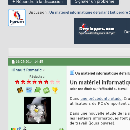
+
Signaler un problème
Répondre à la discussion
Discussion :
Un matériel informatique défaillant fait perdre
16/05/2014,
14h18
Hinault Romaric
Un matériel informatique défaill
Rédacteur
Un matériel informatiqu
selon une étude sur l’efficacité au travail
Dans
une précédente étude
, Cr
utilisateurs de PC s’emportent co
Dans une nouvelle étude de la soc
les lenteurs informatiques font
de travail (jours ouvrés).