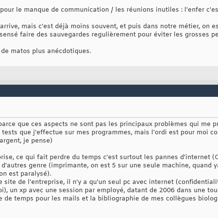
our le manque de communication / les réunions inutiles : l'enfer c'e
rrive, mais c'est déjà moins souvent, et puis dans notre métier, on e
sensé faire des sauvegardes regulièrement pour éviter les grosses per
s de matos plus anécdotiques.
 parce que ces aspects ne sont pas les principaux problèmes qui me p
tests que j'effectue sur mes programmes, mais l'ordi est pour moi corr
'argent, je pense)
prise, ce qui fait perdre du temps c'est surtout les pannes d'internet 
es d'autres genre (imprimante, on est 5 sur une seule machine, quand ya
on est paralysé).
 site de l'entreprise, il n'y a qu'un seul pc avec internet (confidentia
i), un xp avec une session par employé, datant de 2006 dans une tou
e de temps pour les mails et la bibliographie de mes collègues biolog