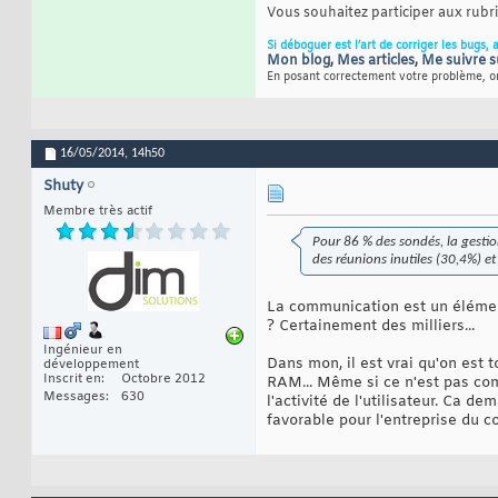
Vous souhaitez participer aux rub
Si déboguer est l’art de corriger les bugs, 
Mon blog
,
Mes articles
,
Me suivre s
En posant correctement votre problème, on
16/05/2014,
14h50
Shuty
Membre très actif
Pour 86 % des sondés, la gestio
des réunions inutiles (30,4%) e
La communication est un élémen
? Certainement des milliers...
Ingénieur en
Dans mon, il est vrai qu'on est 
développement
Inscrit en
Octobre 2012
RAM... Même si ce n'est pas comm
Messages
630
l'activité de l'utilisateur. Ca 
favorable pour l'entreprise du co