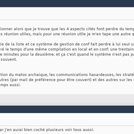
tionner alors que je trouve que les 4 aspects cités font perdre du t
des réunion utiles, mais pour une réunion utile je m'en tape une autre q
ie de la liste et ce système de gestion de conf fait perdre à lui seul
aré le temps d'une même compilation en local et en conf: une trentai
e minutes pour la deuxième. et ça c'est quand le système n'est pas p
 souvent.
ition du matos archaïque, les communications hasardeuses, les straté
utres (par mail de préférence pour être couvert) et des autres sur les 
emps aussi.
r j'en aurai bien coché plusieurs voir tous aussi.