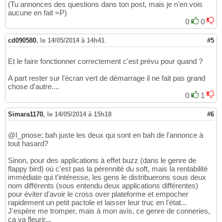
(Tu annonces des questions dans ton post, mais je n'en vois
aucune en fait =P)
0
0
cd090580
,
le 14/05/2014 à 14h41
#5
Et le faire fonctionner correctement c'est prévu pour quand ?
A part rester sur l'écran vert de démarrage il ne fait pas grand
chose d'autre....
0
1
Simara1170
,
le 14/05/2014 à 15h18
#6
@I_pnose: bah juste les deux qui sont en bah de l'annonce à
tout hasard?
Sinon, pour des applications à effet buzz (dans le genre de
flappy bird) où c'est pas la pérennité du soft, mais la rentabilité
immédiate qui t'intéresse, les gens le distribuerons sous deux
nom différents (sous entendu deux applications différentes)
pour éviter d'avoir le cross over plateforme et empocher
rapidement un petit pactole et laisser leur truc en l'état...
J'espère me tromper, mais à mon avis, ce genre de conneries,
ça va fleurir...