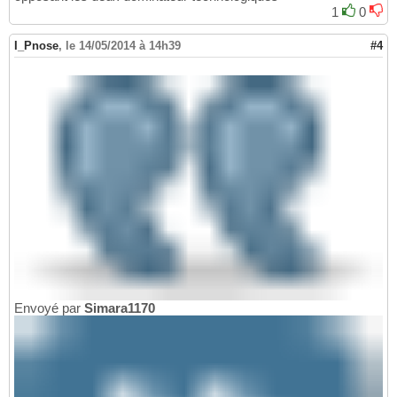
1
0
I_Pnose
,
le 14/05/2014 à 14h39
#4
Envoyé par
Simara1170