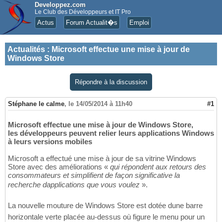
Developpez.com
Le Club des Développeurs et IT Pro
Actus
Forum Actualit�s
Emploi
Actualités
:
Microsoft effectue une mise à jour de
Windows Store
Répondre à la discussion
Stéphane le calme
,
le 14/05/2014 à 11h40
#1
Microsoft effectue une mise à jour de Windows Store,
les développeurs peuvent relier leurs applications Windows
à leurs versions mobiles
Microsoft a effectué une mise à jour de sa vitrine Windows
Store avec des améliorations «
qui répondent aux retours des
consommateurs et simplifient de façon significative la
recherche dapplications que vous voulez
».
La nouvelle mouture de Windows Store est dotée dune barre
horizontale verte placée au-dessus où figure le menu pour un