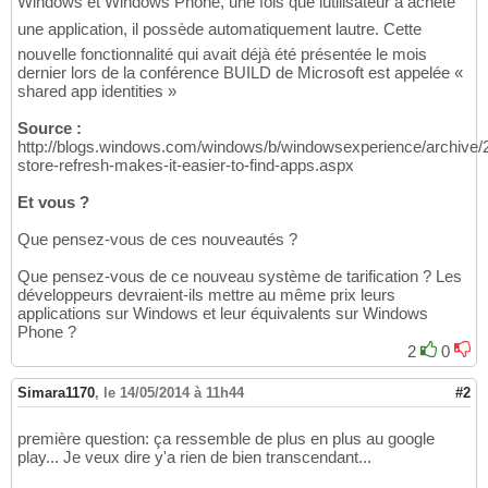
Windows et Windows Phone, une fois que lutilisateur a acheté
une application, il possède automatiquement lautre. Cette
nouvelle fonctionnalité qui avait déjà été présentée le mois
dernier lors de la conférence BUILD de Microsoft est appelée «
shared app identities »
Source :
http://blogs.windows.com/windows/b/windowsexperience/archive/
store-refresh-makes-it-easier-to-find-apps.aspx
Et vous ?
Que pensez-vous de ces nouveautés ?
Que pensez-vous de ce nouveau système de tarification ? Les
développeurs devraient-ils mettre au même prix leurs
applications sur Windows et leur équivalents sur Windows
Phone ?
2
0
Simara1170
,
le 14/05/2014 à 11h44
#2
première question: ça ressemble de plus en plus au google
play... Je veux dire y'a rien de bien transcendant...