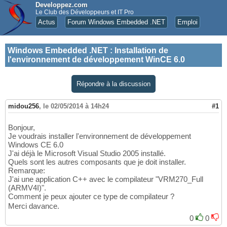
Developpez.com
Le Club des Développeurs et IT Pro
Actus
Forum Windows Embedded .NET
Emploi
Windows Embedded .NET
:
Installation de
l'environnement de développement WinCE 6.0
Répondre à la discussion
midou256
,
le 02/05/2014 à 14h24
#1
Bonjour,
Je voudrais installer l'environnement de développement
Windows CE 6.0
J'ai déjà le Microsoft Visual Studio 2005 installé.
Quels sont les autres composants que je doit installer.
Remarque:
J'ai une application C++ avec le compilateur "VRM270_Full
(ARMV4I)".
Comment je peux ajouter ce type de compilateur ?
Merci davance.
0
0