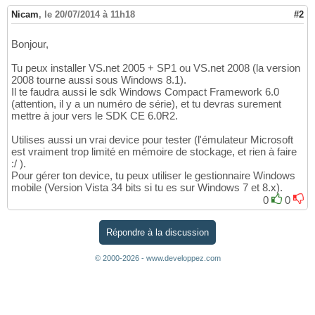
Nicam
,
le 20/07/2014 à 11h18
#2
Bonjour,
Tu peux installer VS.net 2005 + SP1 ou VS.net 2008 (la version
2008 tourne aussi sous Windows 8.1).
Il te faudra aussi le sdk Windows Compact Framework 6.0
(attention, il y a un numéro de série), et tu devras surement
mettre à jour vers le SDK CE 6.0R2.
Utilises aussi un vrai device pour tester (l'émulateur Microsoft
est vraiment trop limité en mémoire de stockage, et rien à faire
:/ ).
Pour gérer ton device, tu peux utiliser le gestionnaire Windows
mobile (Version Vista 34 bits si tu es sur Windows 7 et 8.x).
0
0
Répondre à la discussion
© 2000-2026 - www.developpez.com