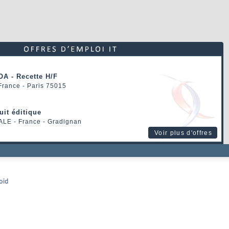
OA - Recette H/F
 France - Paris 75015
uit éditique
ALE
- France - Gradignan
Voir plus d'offres
oid