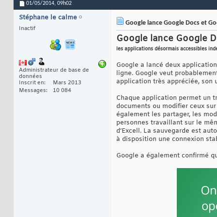
01/05/2014,
09h02
Stéphane le calme
Google lance Google Docs et Goo
Inactif
Google lance Google Do
les applications désormais accessibles i
Google a lancé deux application
Administrateur de base de
ligne. Google veut probablement 
données
application très appréciée, son u
Inscrit en
Mars 2013
Messages
10 084
Chaque application permet un tra
documents ou modifier ceux sur 
également les partager, les mod
personnes travaillant sur le mêm
d’Excell. La sauvegarde est aut
à disposition une connexion sta
Google a également confirmé que 