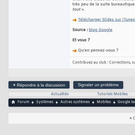
très peu de la suite bureautique 
tout
».
Télécharger Slides sur iTunes
Source :
blog Google
Et vous ?
Qu'en pensez-vous ?
Contribuez au club : Corrections, sug
+
Signaler un problème
Répondre à la discussion
Actualités
Tutoriels Mobiles
Forum
Systèmes
Autres systèmes
Mobiles
Google la
«
D