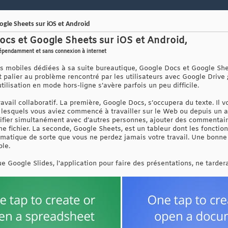
gle Sheets sur iOS et Android
cs et Google Sheets sur iOS et Android,
ndépendamment et sans connexion à internet
s mobiles dédiées à sa suite bureautique, Google Docs et Google She
palier au problème rencontré par les utilisateurs avec Google Drive ; 
tilisation en mode hors-ligne s’avère parfois un peu difficile.
vail collaboratif. La première, Google Docs, s’occupera du texte. Il v
lesquels vous aviez commencé à travailler sur le Web ou depuis un a
ifier simultanément avec d’autres personnes, ajouter des commentai
e fichier. La seconde, Google Sheets, est un tableur dont les fonctio
omatique de sorte que vous ne perdez jamais votre travail. Une bonne 
ble.
Google Slides, l'application pour faire des présentations, ne tardera