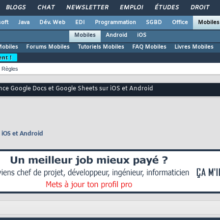
BLOGS
CHAT
NEWSLETTER
EMPLOI
ÉTUDES
DROIT
oft
Java
Dév. Web
EDI
Programmation
SGBD
Office
Mobiles
Mobiles
Android
iOS
Mobiles
Forums Mobiles
Tutoriels Mobiles
FAQ Mobiles
Livres Mobiles
ent !
Règles
nce Google Docs et Google Sheets sur iOS et Android
 iOS et Android