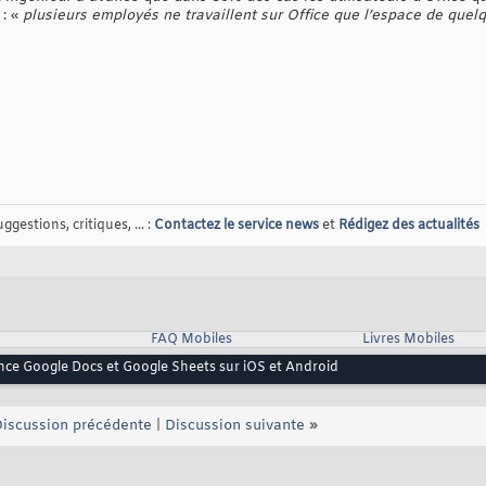
: «
plusieurs employés ne travaillent sur Office que l’espace de quel
gestions, critiques, ... :
Contactez le service news
et
Rédigez des actualités
FAQ Mobiles
Livres Mobiles
nce Google Docs et Google Sheets sur iOS et Android
iscussion précédente
|
Discussion suivante
»