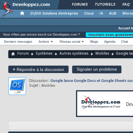
FORUMS
TUTORIELS
FAQ
DI/DSI Solutions d'entreprise
Cloud
IA
ALM
Micros
Accueil 
Vous n'êtes pas encore inscrit sur Developpez.com ?
Inscrivez-vous gratuitem
Derniers messages
Actions
Réseau social
Blogs
Agenda
Chat
Forum
Systèmes
Autres systèmes
Mobiles
Google la
+
Signaler un problème
Répondre à la discussion
Discussion :
Google lance Google Docs et Google Sheets sur
Sujet :
Mobiles