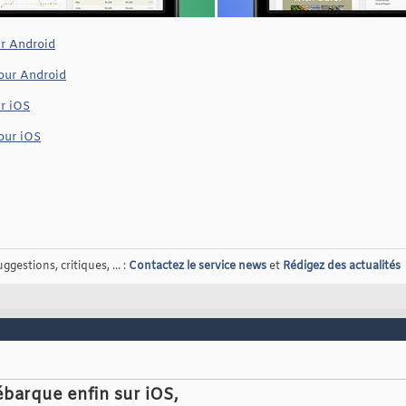
r Android
our Android
r iOS
our iOS
gestions, critiques, ... :
Contactez le service news
et
Rédigez des actualités
ébarque enfin sur iOS,