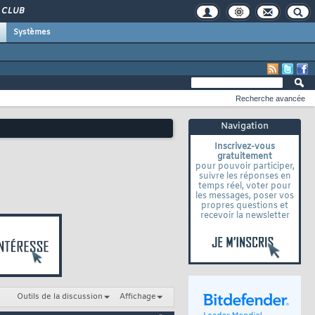
CLUB
Systèmes
Recherche avancée
Navigation
Inscrivez-vous
gratuitement
pour pouvoir participer,
suivre les réponses en
temps réel, voter pour
les messages, poser vos
propres questions et
recevoir la newsletter
Outils de la discussion
Affichage