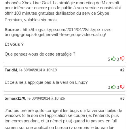
abonnés Xbox Live Gold. La stratégie marketing de Microsoft
pour intéresser encore plus le public à son service consistait à
offrir 100 minutes gratuites dutilisation du service Skype
Premium, valables six mois.
Source :
http://blogs.skype.com/2014/04/28/skype-loves-
bringing-groups-together-with-free-group-video-calling/
Et vous ?
Que pensez-vous de cette stratégie ?
5
0
FaridM
,
le 30/04/2014 à 10h19
#2
Et cela ne s'applique pas à la version Linux?
0
0
Simara1170
,
le 30/04/2014 à 10h26
#3
J'aurais préféré qu'ils corrigent les bugs sur la version tuiles de
windows 8: le son de l'application se coupe (ie: t'entends plus
ton correspondant, et tu német plus) quand tu passes en full
screen sur une application bureau (y compris le bureau lui-