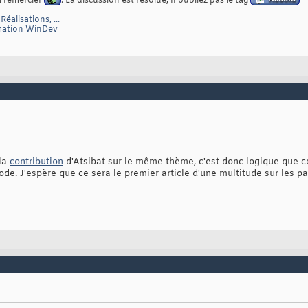
à remercier
. La discussion est résolue, n'oubliez pas le tag
------------------------------------------------------------------------------------------
éalisations, ...
mmation WinDev
 la
contribution
d'Atsibat sur le même thème, c'est donc logique que ce
de. J'espère que ce sera le premier article d'une multitude sur les 