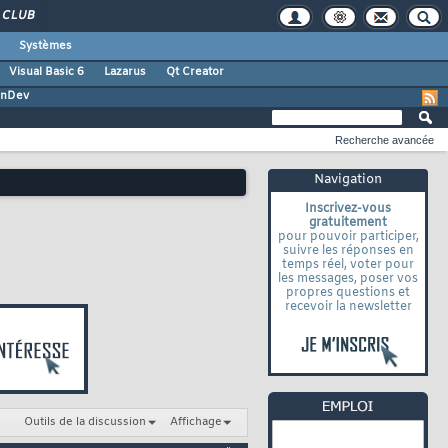
CLUB
Systèmes
Visual Basic 6
Lazarus
Qt Creator
inDev
Recherche avancée
Navigation
Inscrivez-vous
gratuitement
pour pouvoir participer,
suivre les réponses en
temps réel, voter pour
les messages, poser vos
propres questions et
recevoir la newsletter
Outils de la discussion
Affichage