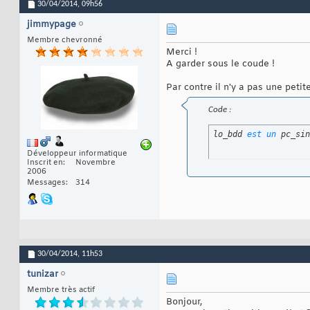
30/04/2014,
09h56
jimmypage
Membre chevronné
Merci !
A garder sous le coude !
Par contre il n'y a pas une petit
Code :
lo_bdd 
est
un
 pc_sin
Développeur informatique
Inscrit en
Novembre
2006
Messages
314
30/04/2014,
11h53
tunizar
Membre très actif
Bonjour,