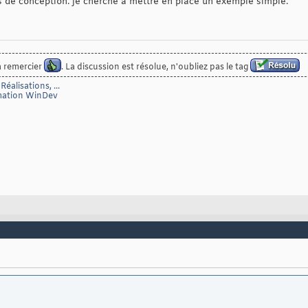
s de conception. je cherche à mettre en place un exemple simple.
------------------------------------------------------------------------------------------
à remercier
. La discussion est résolue, n'oubliez pas le tag
------------------------------------------------------------------------------------------
éalisations, ...
mmation WinDev