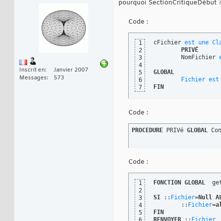
pourquoi SectionCritiqueDébut ??
Code :
cFichier 
est
une
Cl
1
PRIVÉ
2
	NomFichier 
3
4
Inscrit en
Janvier 2007
GLOBAL
5
Messages
573
Fichier
est
6
FIN
7
Code :
PROCEDURE
 PRIVé 
GLOBAL
 Co
Code :
FONCTION
GLOBAL
  ge
1
2
SI
 ::
Fichier
=
Null
A
3
	::
Fichier
=
a
4
FIN
5
RENVOYER
 ::
Fichier
6