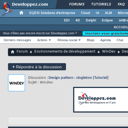
FORUMS
TUTORIELS
FAQ
DI/DSI Solutions d'entreprise
Cloud
IA
ALM
Micros
EDI
4D
Delphi
Eclipse
JetBr
ACCUEIL
Vous n'êtes pas encore inscrit sur Developpez.com ?
Inscrivez-vous gratuitem
Derniers messages
Actions
Réseau social
Blogs
Agenda
Chat
Forum
Environnements de développement
WinDev
Des
+
Répondre à la discussion
Discussion :
Design pattern : singleton [Tutoriel]
Sujet :
WinDev