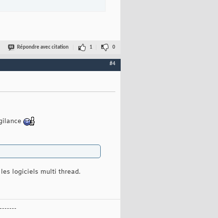
Répondre avec citation
1
0
#4
igilance
es logiciels multi thread.
-------