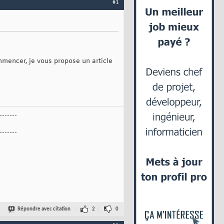
#1
mmencer, je vous propose un article
-------
-------
Répondre avec citation
2
0