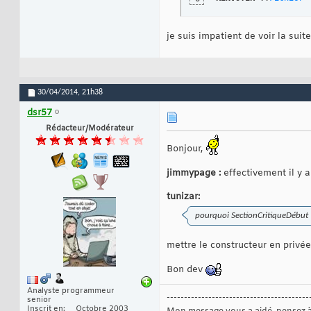
je suis impatient de voir la suit
30/04/2014,
21h38
dsr57
Rédacteur/Modérateur
Bonjour,
jimmypage :
effectivement il y a
tunizar:
pourquoi SectionCritiqueDébut ??
mettre le constructeur en privée
Bon dev
Analyste programmeur
-----------------------------------------
senior
Inscrit en
Octobre 2003