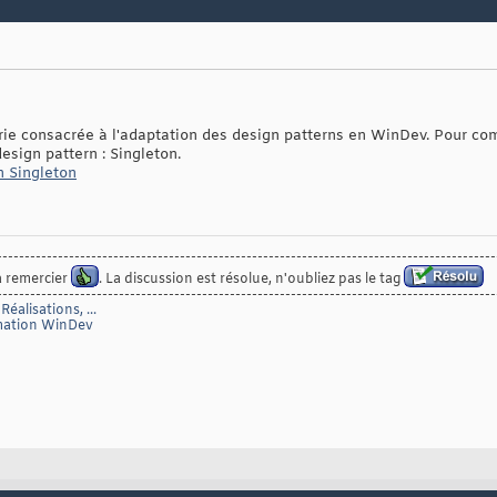
série consacrée à l'adaptation des design patterns en WinDev. Pour co
esign pattern : Singleton.
n Singleton
------------------------------------------------------------------------------------------
à remercier
. La discussion est résolue, n'oubliez pas le tag
------------------------------------------------------------------------------------------
éalisations, ...
mmation WinDev