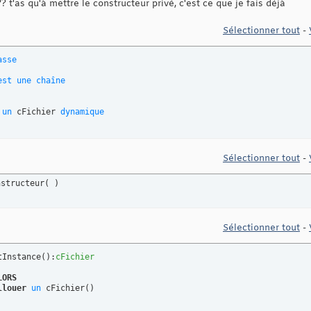
 t'as qu'à mettre le constructeur privé, c'est ce que je fais déjà
Sélectionner tout
-
asse
est
une
chaîne
un
 cFichier 
dynamique
Sélectionner tout
-
nstructeur
(
)
Sélectionner tout
-
tInstance
(
)
:
cFichier
LORS
llouer
un
 cFichier
(
)