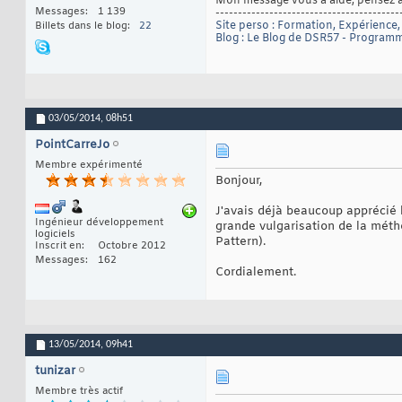
Mon message vous a aidé, pensez 
Messages
1 139
-----------------------------------------
Site perso : Formation, Expérience, R
Billets dans le blog
22
Blog : Le Blog de DSR57 - Progra
03/05/2014,
08h51
PointCarreJo
Membre expérimenté
Bonjour,
J'avais déjà beaucoup apprécié
Ingénieur développement
grande vulgarisation de la métho
logiciels
Pattern).
Inscrit en
Octobre 2012
Messages
162
Cordialement.
13/05/2014,
09h41
tunizar
Membre très actif