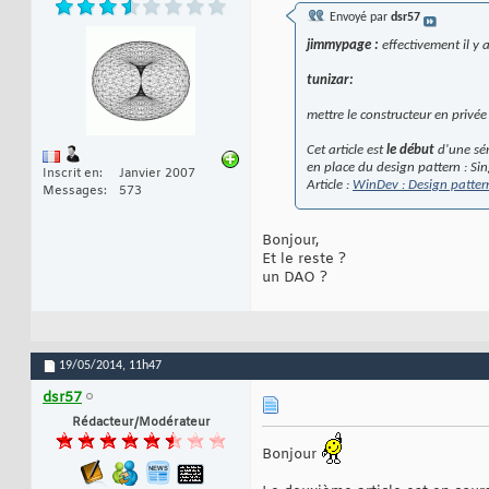
Envoyé par
dsr57
jimmypage :
effectivement il y 
tunizar:
mettre le constructeur en privée
Cet article est
le début
d'une sér
en place du design pattern : Sin
Inscrit en
Janvier 2007
Article :
WinDev : Design patter
Messages
573
Bonjour,
Et le reste ?
un DAO ?
19/05/2014,
11h47
dsr57
Rédacteur/Modérateur
Bonjour