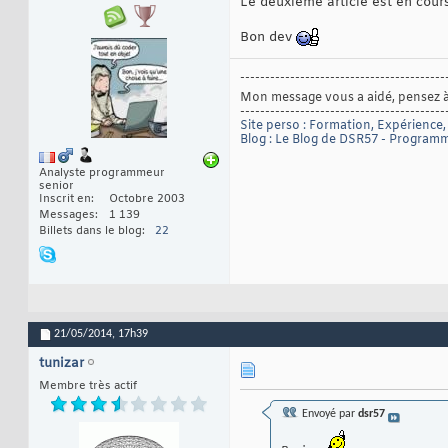
Le deuxième article est en cour
Bon dev
-----------------------------------------
Mon message vous a aidé, pensez 
-----------------------------------------
Site perso : Formation, Expérience, R
Blog : Le Blog de DSR57 - Progra
Analyste programmeur
senior
Inscrit en
Octobre 2003
Messages
1 139
Billets dans le blog
22
21/05/2014,
17h39
tunizar
Membre très actif
Envoyé par
dsr57