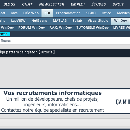
BLOGS
CHAT
NEWSLETTER
EMPLOI
ÉTUDES
DROIT
oft
Java
Dév. Web
EDI
Programmation
SGBD
Office
Mobiles
ains
LabVIEW
NetBeans
MATLAB
Scilab
Visual Studio
WinDev
 WinDev
FORUM WinDev
F.A.Q. WinDev
TUTORIELS WinDev
LIVRES W
ent !
Règles
ign pattern : singleton [Tutoriel]