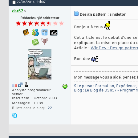
29/04/2014,
21h07
dsr57
Design pattern : singleton
Rédacteur/Modérateur
Bonjour à tous
Cet article est le début d'une 
expliquant la mise en place du d
Article :
WinDev : Design patter
Bon dev
-----------------------------------------
Mon message vous a aidé, pensez 
-----------------------------------------
Site perso : Formation, Expérience, R
Analyste programmeur
Blog : Le Blog de DSR57 - Progra
senior
Inscrit en
Octobre 2003
Messages
1 139
Billets dans le blog
22