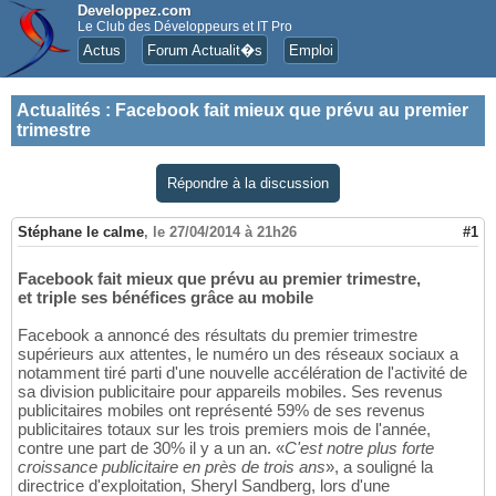
Developpez.com
Le Club des Développeurs et IT Pro
Actus
Forum Actualit�s
Emploi
Actualités
:
Facebook fait mieux que prévu au premier
trimestre
Répondre à la discussion
Stéphane le calme
,
le 27/04/2014 à 21h26
#1
Facebook fait mieux que prévu au premier trimestre,
et triple ses bénéfices grâce au mobile
Facebook a annoncé des résultats du premier trimestre
supérieurs aux attentes, le numéro un des réseaux sociaux a
notamment tiré parti d'une nouvelle accélération de l'activité de
sa division publicitaire pour appareils mobiles. Ses revenus
publicitaires mobiles ont représenté 59% de ses revenus
publicitaires totaux sur les trois premiers mois de l'année,
contre une part de 30% il y a un an. «
C'est notre plus forte
croissance publicitaire en près de trois ans
», a souligné la
directrice d'exploitation, Sheryl Sandberg, lors d'une