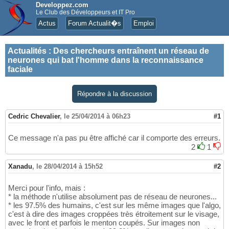
Developpez.com
Le Club des Développeurs et IT Pro
Actus
Forum Actualit�s
Emploi
Actualités
:
Des chercheurs entraînent un réseau de
neurones qui bat l'homme dans la reconnaissance
faciale
Répondre à la discussion
Cedric Chevalier
,
le 25/04/2014 à 06h23
#1
Ce message n'a pas pu être affiché car il comporte des erreurs.
2
1
Xanadu
,
le 28/04/2014 à 15h52
#2
Merci pour l'info, mais :
* la méthode n'utilise absolument pas de réseau de neurones...
* les 97.5% des humains, c'est sur les même images que l'algo,
c'est à dire des images croppées très étroitement sur le visage,
avec le front et parfois le menton coupés. Sur images non