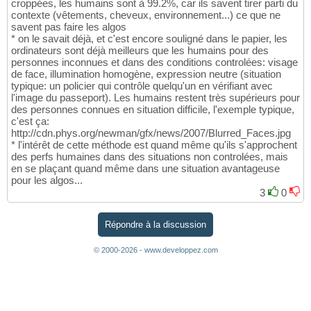
croppées, les humains sont à 99.2%, car ils savent tirer parti du
contexte (vêtements, cheveux, environnement...) ce que ne
savent pas faire les algos
* on le savait déjà, et c'est encore souligné dans le papier, les
ordinateurs sont déjà meilleurs que les humains pour des
personnes inconnues et dans des conditions controlées: visage
de face, illumination homogène, expression neutre (situation
typique: un policier qui contrôle quelqu'un en vérifiant avec
l'image du passeport). Les humains restent très supérieurs pour
des personnes connues en situation difficile, l'exemple typique,
c'est ça:
http://cdn.phys.org/newman/gfx/news/2007/Blurred_Faces.jpg
* l'intérêt de cette méthode est quand même qu'ils s'approchent
des perfs humaines dans des situations non controlées, mais
en se plaçant quand même dans une situation avantageuse
pour les algos...
3
0
Répondre à la discussion
© 2000-2026 - www.developpez.com