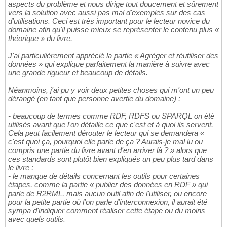
aspects du problème et nous dirige tout doucement et sûrement
vers la solution avec aussi pas mal d'exemples sur des cas
d'utilisations. Ceci est très important pour le lecteur novice du
domaine afin qu'il puisse mieux se représenter le contenu plus «
théorique » du livre.
J'ai particulièrement apprécié la partie « Agréger et réutiliser des
données » qui explique parfaitement la manière à suivre avec
une grande rigueur et beaucoup de détails.
Néanmoins, j'ai pu y voir deux petites choses qui m'ont un peu
dérangé (en tant que personne avertie du domaine) :
- beaucoup de termes comme RDF, RDFS ou SPARQL on été
utilisés avant que l'on détaille ce que c'est et à quoi ils servent.
Cela peut facilement dérouter le lecteur qui se demandera «
c'est quoi ça, pourquoi elle parle de ça ? Aurais-je mal lu ou
compris une partie du livre avant d'en arriver là ? » alors que
ces standards sont plutôt bien expliqués un peu plus tard dans
le livre ;
- le manque de détails concernant les outils pour certaines
étapes, comme la partie « publier des données en RDF » qui
parle de R2RML, mais aucun outil afin de l'utiliser, ou encore
pour la petite partie où l'on parle d'interconnexion, il aurait été
sympa d'indiquer comment réaliser cette étape ou du moins
avec quels outils.