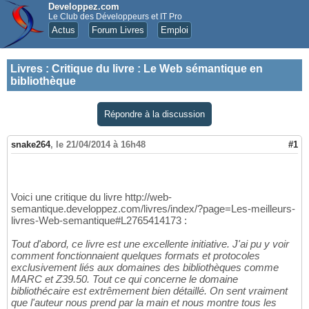
Developpez.com
Le Club des Développeurs et IT Pro
Actus
Forum Livres
Emploi
Livres
:
Critique du livre : Le Web sémantique en
bibliothèque
Répondre à la discussion
snake264
,
le 21/04/2014 à 16h48
#1
Voici une critique du livre http://web-
semantique.developpez.com/livres/index/?page=Les-meilleurs-
livres-Web-semantique#L2765414173 :
Tout d'abord, ce livre est une excellente initiative. J'ai pu y voir
comment fonctionnaient quelques formats et protocoles
exclusivement liés aux domaines des bibliothèques comme
MARC et Z39.50. Tout ce qui concerne le domaine
bibliothécaire est extrêmement bien détaillé. On sent vraiment
que l'auteur nous prend par la main et nous montre tous les