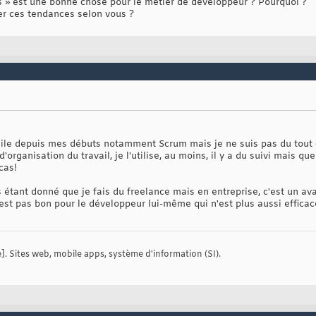
» est une bonne chose pour le métier de développeur ? Pourquoi ?
er ces tendances selon vous ?
agile depuis mes débuts notamment Scrum mais je ne suis pas du tout 
rganisation du travail, je l'utilise, au moins, il y a du suivi mais que
cas!
s étant donné que je fais du freelance mais en entreprise, c'est un ava
est pas bon pour le développeur lui-même qui n'est plus aussi efficac
. Sites web, mobile apps, système d'information (SI).