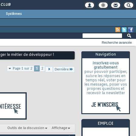
CLUB
Systèmes
Recherche avancée
Navigation
ger le métier de développeur !
Inscrivez-vous
gratuitement
Page 1 sur 2
1
2
Dernière
pour pouvoir participer,
suivre les réponses en
temps réel, voter pour
les messages, poser vos
propres questions et
recevoir la newsletter
Outils de la discussion
Affichage