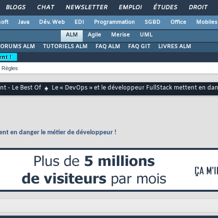
BLOGS
CHAT
NEWSLETTER
EMPLOI
ÉTUDES
DROIT
oft
Java
Dév. Web
EDI
Programmation
SGBD
Office
Mobiles
ALM
Agile
Merise
UML
FORUMS ALM
TUTORIELS ALM
FAQ ALM
FAQ GIT
LIVRES ALM
ent !
Règles
t - Le Best Of
Le « DevOps » et le développeur FullStack mettent en dan
ent en danger le métier de développeur !