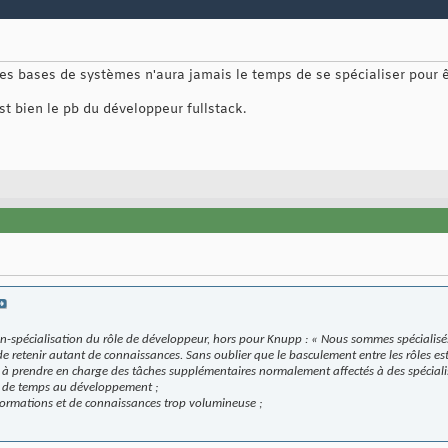
s bases de systèmes n'aura jamais le temps de se spécialiser pour êt
st bien le pb du développeur fullstack.
on-spécialisation du rôle de développeur, hors pour Knupp : «
Nous sommes spécialisés 
 retenir autant de connaissances. Sans oublier que le basculement entre les rôles e
s à prendre en charge des tâches supplémentaires normalement affectés à des spécialis
t de temps au développement ;
formations et de connaissances trop volumineuse ;