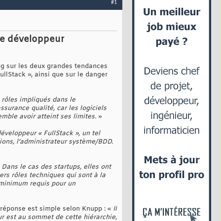
#1
de développeur
log sur les deux grandes tendances
llStack », ainsi que sur le danger
 rôles impliqués dans le
urance qualité, car les logiciels
ble avoir atteint ses limites.
»
éveloppeur « FullStack », un tel
tions, l’administrateur système/BDD.
Dans le cas des startups, elles ont
rs rôles techniques qui sont à la
 minimum requis pour un
a réponse est simple selon Knupp : «
Il
ur est au sommet de cette hiérarchie,