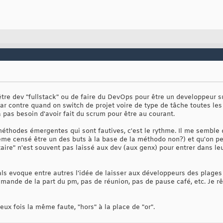
d'être dev "fullstack" ou de faire du DevOps pour être un developpeur
 par contre quand on switch de projet voire de type de tâche toutes les 
 a pas besoin d'avoir fait du scrum pour être au courant.
éthodes émergentes qui sont fautives, c'est le rythme. Il me semble
ême censé être un des buts à la base de la méthodo non?) et qu'on peu
ire" n'est souvent pas laissé aux dev (aux genx) pour entrer dans leur
s evoque entre autres l'idée de laisser aux développeurs des plages 
emande de la part du pm, pas de réunion, pas de pause café, etc. Je 
a deux fois la même faute, "hors" à la place de "or".