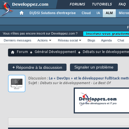
FORUMS
TUTORIELS
FAQ
DI/DSI Solutions d'entreprise
Cloud
IA
ALM
Micros
Vous n'êtes pas encore inscrit sur Developpez.com ?
Inscrivez-vous gratuitem
Derniers messages
Actions
Réseau social
Blogs
Agenda
Chat
Forum
Général Développement
Débats sur le développemen
+
Signaler un problème
Répondre à la discussion
Discussion :
Le « DevOps » et le développeur FullStack mett
Sujet :
Débats sur le développement - Le Best Of