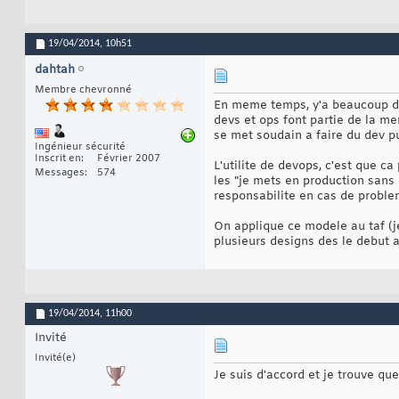
19/04/2014,
10h51
dahtah
Membre chevronné
En meme temps, y'a beaucoup de 
devs et ops font partie de la me
se met soudain a faire du dev pu
Ingénieur sécurité
Inscrit en
Février 2007
L'utilite de devops, c'est que c
Messages
574
les "je mets en production sans 
responsabilite en cas de probl
On applique ce modele au taf (je
plusieurs designs des le debut 
19/04/2014,
11h00
Invité
Invité(e)
Je suis d'accord et je trouve qu