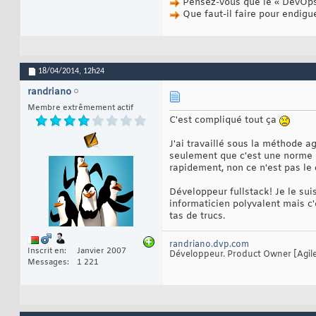
Pensez-vous que le « DevOps 
Que faut-il faire pour endigu
18/04/2014,
12h24
randriano
Membre extrêmement actif
C'est compliqué tout ça
J'ai travaillé sous la méthode 
seulement que c'est une norme d'o
rapidement, non ce n'est pas le 
Développeur fullstack! Je le sui
informaticien polyvalent mais c'
tas de trucs.
randriano.dvp.com
Inscrit en
Janvier 2007
Développeur. Product Owner [Agile]
Messages
1 221