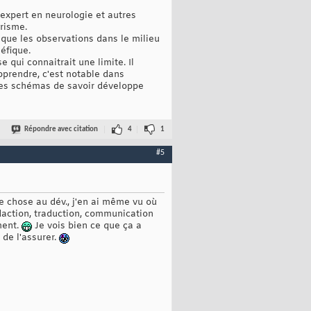
expert en neurologie et autres
risme.
 que les observations dans le milieu
éfique.
 qui connaitrait une limite. Il
apprendre, c'est notable dans
 des schémas de savoir développe
Répondre avec citation
4
1
#5
de chose au dév., j'en ai même vu où
édaction, traduction, communication
ment.
Je vois bien ce que ça a
 de l'assurer.