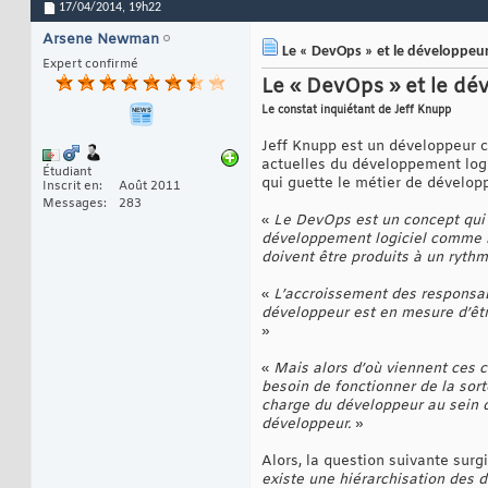
17/04/2014,
19h22
Arsene Newman
Le « DevOps » et le développeur
Expert confirmé
Le « DevOps » et le dé
Le constat inquiétant de Jeff Knupp
Jeff Knupp est un développeur c
actuelles du développement logic
Étudiant
qui guette le métier de dévelop
Inscrit en
Août 2011
Messages
283
«
Le DevOps est un concept qui v
développement logiciel comme le
doivent être produits à un ryth
«
L’accroissement des responsabi
développeur est en mesure d’êtr
»
«
Mais alors d’où viennent ces c
besoin de fonctionner de la sor
charge du développeur au sein 
développeur.
»
Alors, la question suivante surg
existe une hiérarchisation des 