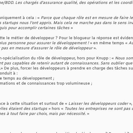
me/BDD. Les chargés d’assurance qualité, des opérations et les coordi
 uniquement à cela : «
Parce que chaque rôle est en mesure de faire le t
s startups nous l’ont appris. Mais cela ne marche pas dans le sens inve
quis pour accomplir certaines tâches
»
tte le métier de développeur ? Pour le blogueur la réponse est éviden
 a plus personne pour assurer le développement !
» en même temps «
Au
t pas en mesure d’assurer le rôle de développeur
».
n-spécialisation du rôle de développeur, hors pour Knupp : «
Nous som
ont pas capables de retenir autant de connaissances. Sans oublier que
.
» De plus, forcer les développeurs à prendre en charge des tâches
onduit à :
de temps au développement ;
rmations et de connaissances trop volumineuse ;
face à cette situation et surtout de «
Laisser les développeurs coder
»,
lles étaient des startups
» hors «
Toutes les entreprises ne sont pas d
s à tout faire par choix, mais par nécessité.
»