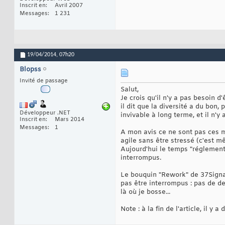
Inscrit en
Avril 2007
Messages
1 231
19/04/2014,
07h20
Blopss
Invité de passage
Salut,
Je crois qu'il n'y a pas besoin 
il dit que la diversité a du bon,
Développeur .NET
invivable à long terme, et il n'y
Inscrit en
Mars 2014
Messages
1
A mon avis ce ne sont pas ces m
agile sans être stressé (c'est m
Aujourd'hui le temps "réglementa
interrompus.
Le bouquin "Rework" de 37Signal
pas être interrompus : pas de d
là où je bosse...
Note : à la fin de l'article, il y 