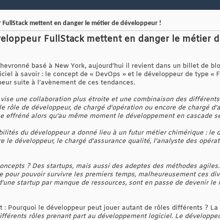
 FullStack mettent en danger le métier de développeur !
veloppeur FullStack mettent en danger le métier 
hevronné basé à New York, aujourd’hui il revient dans un billet de b
iel à savoir : le concept de « DevOps » et le développeur de type « Fu
peur suite à l’avènement de ces tendances.
ise une collaboration plus étroite et une combinaison des différents
 rôle de développeur, de chargé d’opération ou encore de chargé d’ass
me effréné alors qu’au même moment le développement en cascade sem
lités du développeur a donné lieu à un futur métier chimérique : le d
e le développeur, le chargé d’assurance qualité, l’analyste des opéra
oncepts ? Des startups, mais aussi des adeptes des méthodes agiles. 
te pour pouvoir survivre les premiers temps, malheureusement ces dive
d’une startup par manque de ressources, sont en passe de devenir le
it : Pourquoi le développeur peut jouer autant de rôles différents ? L
différents rôles prenant part au développement logiciel. Le développe