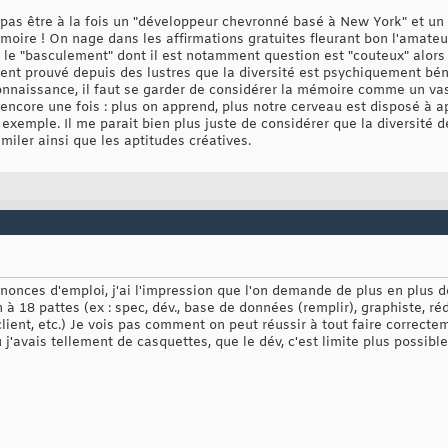
 pas être à la fois un "développeur chevronné basé à New York" et un 
moire ! On nage dans les affirmations gratuites fleurant bon l'amateu
e le "basculement" dont il est notamment question est "couteux" alors
ment prouvé depuis des lustres que la diversité est psychiquement bén
onnaissance, il faut se garder de considérer la mémoire comme un vase
se encore une fois : plus on apprend, plus notre cerveau est disposé à 
 exemple. Il me parait bien plus juste de considérer que la diversité
miler ainsi que les aptitudes créatives.
nnonces d'emploi, j'ai l'impression que l'on demande de plus en plus 
à 18 pattes (ex : spec, dév., base de données (remplir), graphiste, r
client, etc.) Je vois pas comment on peut réussir à tout faire correcte
j'avais tellement de casquettes, que le dév, c'est limite plus possible