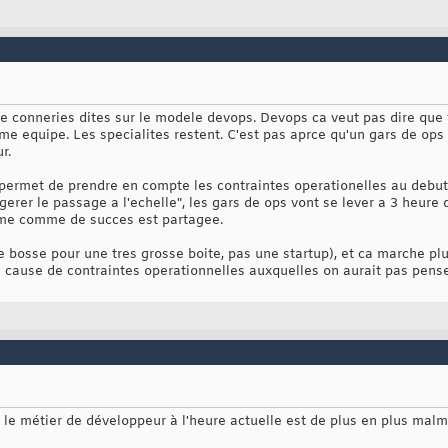
conneries dites sur le modele devops. Devops ca veut pas dire que t
me equipe. Les specialites restent. C'est pas aprce qu'un gars de ops 
r.
a permet de prendre en compte les contraintes operationelles au debut
gerer le passage a l'echelle", les gars de ops vont se lever a 3 heure 
eme comme de succes est partagee.
 bosse pour une tres grosse boite, pas une startup), et ca marche plu
a cause de contraintes operationnelles auxquelles on aurait pas pense
e le métier de développeur à l'heure actuelle est de plus en plus mal