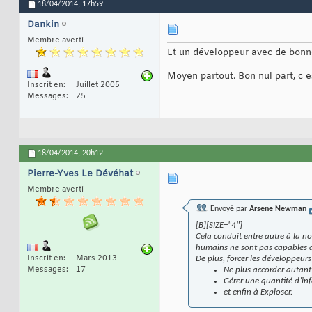
18/04/2014,
17h59
Dankin
Membre averti
Et un développeur avec de bonne
Moyen partout. Bon nul part, c e
Inscrit en
Juillet 2005
Messages
25
18/04/2014,
20h12
Pierre-Yves Le Dévéhat
Membre averti
Envoyé par
Arsene Newman
[B][SIZE="4"]
Cela conduit entre autre à la n
humains ne sont pas capables de
Inscrit en
Mars 2013
De plus, forcer les développeur
Messages
17
Ne plus accorder autan
Gérer une quantité d’in
et enfin à Exploser.